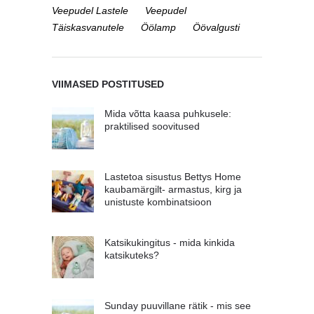
Veepudel Lastele
Veepudel
Täiskasvanutele
Öölamp
Öövalgusti
VIIMASED POSTITUSED
Mida võtta kaasa puhkusele:
praktilised soovitused
Lastetoa sisustus Bettys Home
kaubamärgilt- armastus, kirg ja
unistuste kombinatsioon
Katsikukingitus - mida kinkida
katsikuteks?
Sunday puuvillane rätik - mis see