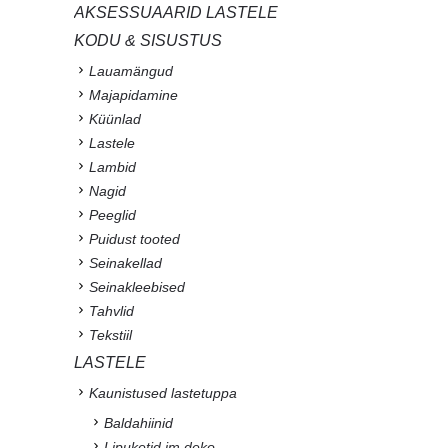
AKSESSUAARID LASTELE
KODU & SISUSTUS
Lauamängud
Majapidamine
Küünlad
Lastele
Lambid
Nagid
Peeglid
Puidust tooted
Seinakellad
Seinakleebised
Tahvlid
Tekstiil
LASTELE
Kaunistused lastetuppa
Baldahiinid
Lipuketid jm deko