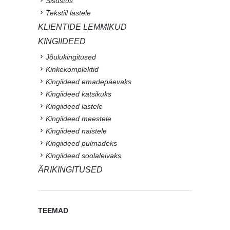
Sisustus
Tekstiil lastele
KLIENTIDE LEMMIKUD
KINGIIDEED
Jõulukingitused
Kinkekomplektid
Kingiideed emadepäevaks
Kingiideed katsikuks
Kingiideed lastele
Kingiideed meestele
Kingiideed naistele
Kingiideed pulmadeks
Kingiideed soolaleivaks
ÄRIKINGITUSED
TEEMAD