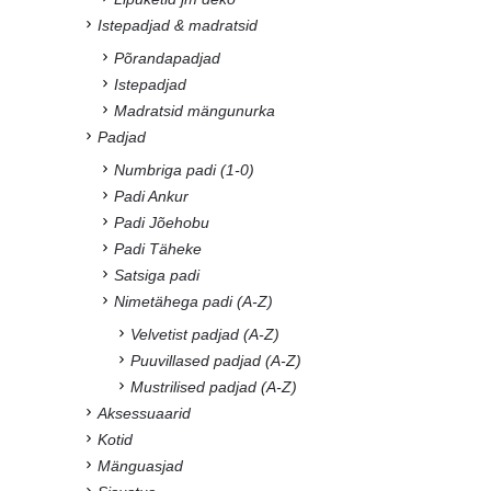
Istepadjad & madratsid
Põrandapadjad
Istepadjad
Madratsid mängunurka
Padjad
Numbriga padi (1-0)
Padi Ankur
Padi Jõehobu
Padi Täheke
Satsiga padi
Nimetähega padi (A-Z)
Velvetist padjad (A-Z)
Puuvillased padjad (A-Z)
Mustrilised padjad (A-Z)
Aksessuaarid
Kotid
Mänguasjad