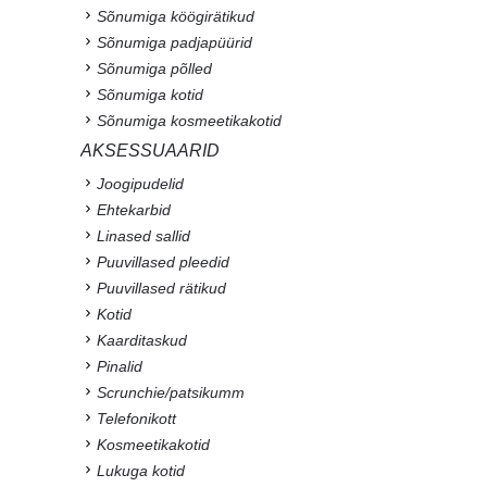
Sõnumiga köögirätikud
Sõnumiga padjapüürid
Sõnumiga põlled
Sõnumiga kotid
Sõnumiga kosmeetikakotid
AKSESSUAARID
Joogipudelid
Ehtekarbid
Linased sallid
Puuvillased pleedid
Puuvillased rätikud
Kotid
Kaarditaskud
Pinalid
Scrunchie/patsikumm
Telefonikott
Kosmeetikakotid
Lukuga kotid