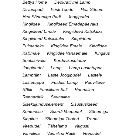
Bettys Home
Deokratiivne Lamp
Diivanipadi
Eesti Toode
Hea Sõnum
Hea Sõnumiga Padi
Joogipudel
Kingiidee
Kingiideed Emadepäevaks
Kingiideed Emale
Kingiideed Katsikuks
Kingiideed Katskikuks
Kingiideed
Pulmadeks
Kingiidee Emale
Kingiidee
Kallimale
Kingiidee Vanaemale
Kingitus
Soolaleivaks
Korduvkasutatav
Joogipudel
Lamp
Lamp Lastetuppa
Lamptäht
Laste Joogipudel
Lastele
Lastetuppa
Puidust Lamp
Puuvillane
Rätik
Puuvillane Sall
Rannalina
Rannarätik
Saunalina
Sisekujunduselement
Sisustusideed
Kontorisse
Spordi Veepudel
Sõnumiga
Kingitus
Sõnumiga Tooted
Trenni
Veepudel
Tähelamp
Valgusti
Vannilina
Vannilina Rätik
Veepudel