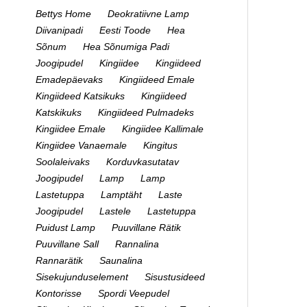
Bettys Home
Deokratiivne Lamp
Diivanipadi
Eesti Toode
Hea
Sõnum
Hea Sõnumiga Padi
Joogipudel
Kingiidee
Kingiideed
Emadepäevaks
Kingiideed Emale
Kingiideed Katsikuks
Kingiideed
Katskikuks
Kingiideed Pulmadeks
Kingiidee Emale
Kingiidee Kallimale
Kingiidee Vanaemale
Kingitus
Soolaleivaks
Korduvkasutatav
Joogipudel
Lamp
Lamp
Lastetuppa
Lamptäht
Laste
Joogipudel
Lastele
Lastetuppa
Puidust Lamp
Puuvillane Rätik
Puuvillane Sall
Rannalina
Rannarätik
Saunalina
Sisekujunduselement
Sisustusideed
Kontorisse
Spordi Veepudel