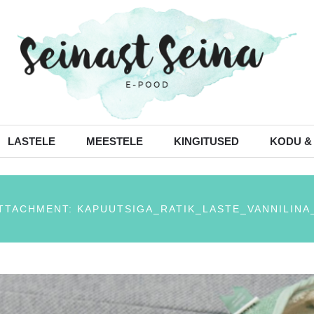
LASTELE
MEESTELE
KINGITUSED
KODU &
TTACHMENT: KAPUUTSIGA_RATIK_LASTE_VANNILINA