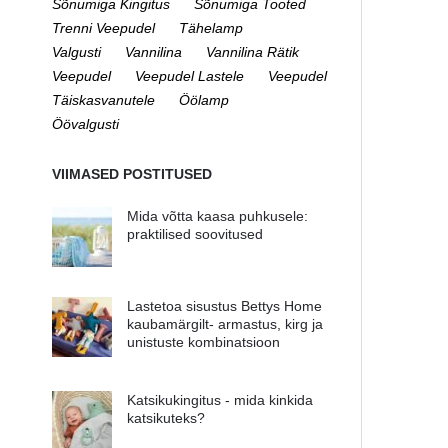
Sõnumiga Kingitus
Sõnumiga Tooted
Trenni Veepudel
Tähelamp
Valgusti
Vannilina
Vannilina Rätik
Veepudel
Veepudel Lastele
Veepudel
Täiskasvanutele
Öölamp
Öövalgusti
VIIMASED POSTITUSED
Mida võtta kaasa puhkusele:
praktilised soovitused
Lastetoa sisustus Bettys Home
kaubamärgilt- armastus, kirg ja
unistuste kombinatsioon
Katsikukingitus - mida kinkida
katsikuteks?