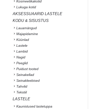
Kosmeetikakotid
Lukuga kotid
AKSESSUAARID LASTELE
KODU & SISUSTUS
Lauamängud
Majapidamine
Küünlad
Lastele
Lambid
Nagid
Peeglid
Puidust tooted
Seinakellad
Seinakleebised
Tahvlid
Tekstiil
LASTELE
Kaunistused lastetuppa