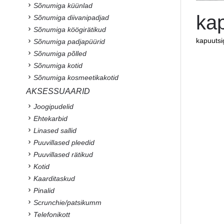
Sõnumiga küünlad
kap
Sõnumiga diivanipadjad
Sõnumiga köögirätikud
kapuutsi
Sõnumiga padjapüürid
Sõnumiga põlled
Sõnumiga kotid
Sõnumiga kosmeetikakotid
AKSESSUAARID
Joogipudelid
Ehtekarbid
Linased sallid
Puuvillased pleedid
Puuvillased rätikud
Kotid
Kaarditaskud
Pinalid
Scrunchie/patsikumm
Telefonikott