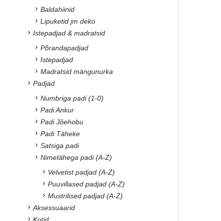
Baldahiinid
Lipuketid jm deko
Istepadjad & madratsid
Põrandapadjad
Istepadjad
Madratsid mängunurka
Padjad
Numbriga padi (1-0)
Padi Ankur
Padi Jõehobu
Padi Täheke
Satsiga padi
Nimetähega padi (A-Z)
Velvetist padjad (A-Z)
Puuvillased padjad (A-Z)
Mustrilised padjad (A-Z)
Aksessuaarid
Kotid