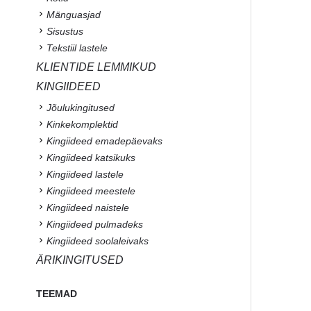
Mänguasjad
Sisustus
Tekstiil lastele
KLIENTIDE LEMMIKUD
KINGIIDEED
Jõulukingitused
Kinkekomplektid
Kingiideed emadepäevaks
Kingiideed katsikuks
Kingiideed lastele
Kingiideed meestele
Kingiideed naistele
Kingiideed pulmadeks
Kingiideed soolaleivaks
ÄRIKINGITUSED
TEEMAD