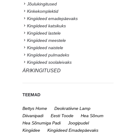
Jõulukingitused
Kinkekomplektid
Kingiideed emadepäevaks
Kingiideed katsikuks
Kingiideed lastele
Kingiideed meestele
Kingiideed naistele
Kingiideed pulmadeks
Kingiideed soolaleivaks
ÄRIKINGITUSED
TEEMAD
Bettys Home
Deokratiivne Lamp
Diivanipadi
Eesti Toode
Hea Sõnum
Hea Sõnumiga Padi
Joogipudel
Kingiidee
Kingiideed Emadepäevaks