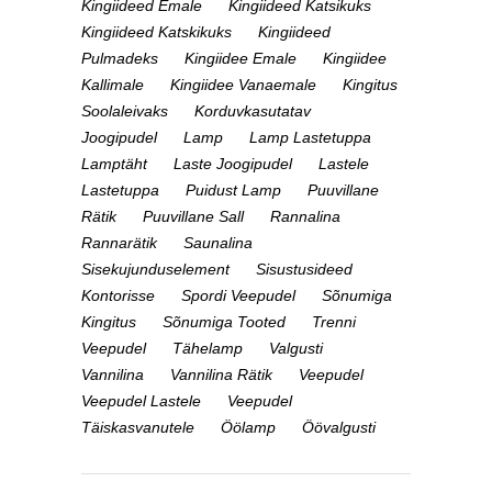
Kingiideed Emale
Kingiideed Katsikuks
Kingiideed Katskikuks
Kingiideed
Pulmadeks
Kingiidee Emale
Kingiidee
Kallimale
Kingiidee Vanaemale
Kingitus
Soolaleivaks
Korduvkasutatav
Joogipudel
Lamp
Lamp Lastetuppa
Lamptäht
Laste Joogipudel
Lastele
Lastetuppa
Puidust Lamp
Puuvillane
Rätik
Puuvillane Sall
Rannalina
Rannarätik
Saunalina
Sisekujunduselement
Sisustusideed
Kontorisse
Spordi Veepudel
Sõnumiga
Kingitus
Sõnumiga Tooted
Trenni
Veepudel
Tähelamp
Valgusti
Vannilina
Vannilina Rätik
Veepudel
Veepudel Lastele
Veepudel
Täiskasvanutele
Öölamp
Öövalgusti