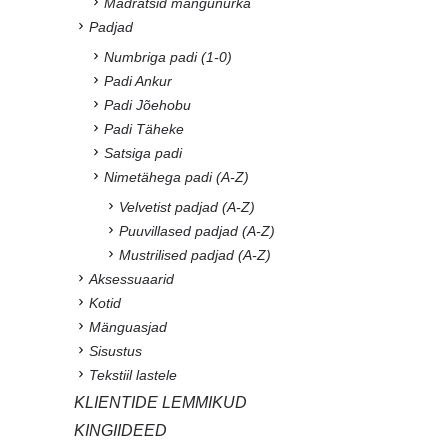
Madratsid mängunurka
Padjad
Numbriga padi (1-0)
Padi Ankur
Padi Jõehobu
Padi Täheke
Satsiga padi
Nimetähega padi (A-Z)
Velvetist padjad (A-Z)
Puuvillased padjad (A-Z)
Mustrilised padjad (A-Z)
Aksessuaarid
Kotid
Mänguasjad
Sisustus
Tekstiil lastele
KLIENTIDE LEMMIKUD
KINGIIDEED