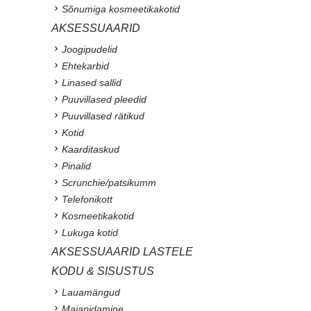
Sõnumiga kosmeetikakotid
AKSESSUAARID
Joogipudelid
Ehtekarbid
Linased sallid
Puuvillased pleedid
Puuvillased rätikud
Kotid
Kaarditaskud
Pinalid
Scrunchie/patsikumm
Telefonikott
Kosmeetikakotid
Lukuga kotid
AKSESSUAARID LASTELE
KODU & SISUSTUS
Lauamängud
Majapidamine