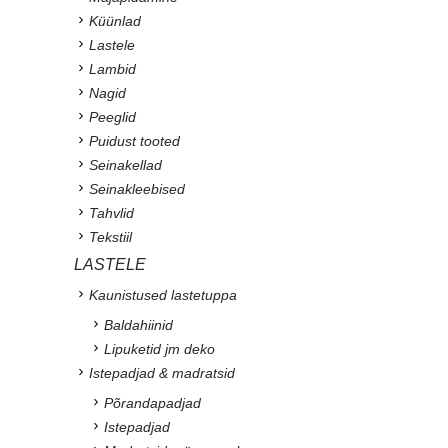
Küünlad
Lastele
Lambid
Nagid
Peeglid
Puidust tooted
Seinakellad
Seinakleebised
Tahvlid
Tekstiil
LASTELE
Kaunistused lastetuppa
Baldahiinid
Lipuketid jm deko
Istepadjad & madratsid
Põrandapadjad
Istepadjad