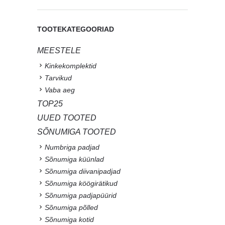
TOOTEKATEGOORIAD
MEESTELE
Kinkekomplektid
Tarvikud
Vaba aeg
TOP25
UUED TOOTED
SÕNUMIGA TOOTED
Numbriga padjad
Sõnumiga küünlad
Sõnumiga diivanipadjad
Sõnumiga köögirätikud
Sõnumiga padjapüürid
Sõnumiga põlled
Sõnumiga kotid