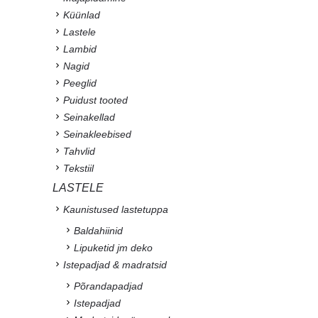
Küünlad
Lastele
Lambid
Nagid
Peeglid
Puidust tooted
Seinakellad
Seinakleebised
Tahvlid
Tekstiil
LASTELE
Kaunistused lastetuppa
Baldahiinid
Lipuketid jm deko
Istepadjad & madratsid
Põrandapadjad
Istepadjad