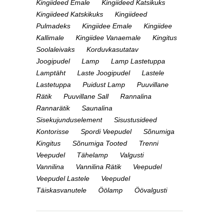
Kingiideed Emale
Kingiideed Katsikuks
Kingiideed Katskikuks
Kingiideed
Pulmadeks
Kingiidee Emale
Kingiidee
Kallimale
Kingiidee Vanaemale
Kingitus
Soolaleivaks
Korduvkasutatav
Joogipudel
Lamp
Lamp Lastetuppa
Lamptäht
Laste Joogipudel
Lastele
Lastetuppa
Puidust Lamp
Puuvillane
Rätik
Puuvillane Sall
Rannalina
Rannarätik
Saunalina
Sisekujunduselement
Sisustusideed
Kontorisse
Spordi Veepudel
Sõnumiga
Kingitus
Sõnumiga Tooted
Trenni
Veepudel
Tähelamp
Valgusti
Vannilina
Vannilina Rätik
Veepudel
Veepudel Lastele
Veepudel
Täiskasvanutele
Öölamp
Öövalgusti