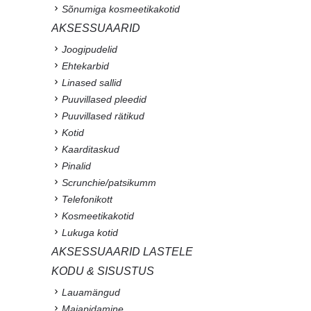
Sõnumiga kosmeetikakotid
AKSESSUAARID
Joogipudelid
Ehtekarbid
Linased sallid
Puuvillased pleedid
Puuvillased rätikud
Kotid
Kaarditaskud
Pinalid
Scrunchie/patsikumm
Telefonikott
Kosmeetikakotid
Lukuga kotid
AKSESSUAARID LASTELE
KODU & SISUSTUS
Lauamängud
Majapidamine