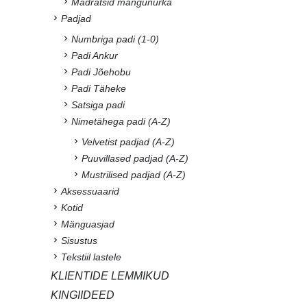
Madratsid mängunurka
Padjad
Numbriga padi (1-0)
Padi Ankur
Padi Jõehobu
Padi Täheke
Satsiga padi
Nimetähega padi (A-Z)
Velvetist padjad (A-Z)
Puuvillased padjad (A-Z)
Mustrilised padjad (A-Z)
Aksessuaarid
Kotid
Mänguasjad
Sisustus
Tekstiil lastele
KLIENTIDE LEMMIKUD
KINGIIDEED