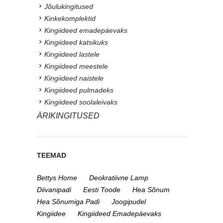
Jõulukingitused
Kinkekomplektid
Kingiideed emadepäevaks
Kingiideed katsikuks
Kingiideed lastele
Kingiideed meestele
Kingiideed naistele
Kingiideed pulmadeks
Kingiideed soolaleivaks
ÄRIKINGITUSED
TEEMAD
Bettys Home
Deokratiivne Lamp
Diivanipadi
Eesti Toode
Hea Sõnum
Hea Sõnumiga Padi
Joogipudel
Kingiidee
Kingiideed Emadepäevaks