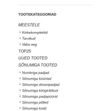
TOOTEKATEGOORIAD
MEESTELE
Kinkekomplektid
Tarvikud
Vaba aeg
TOP25
UUED TOOTED
SÕNUMIGA TOOTED
Numbriga padjad
Sõnumiga küünlad
Sõnumiga diivanipadjad
Sõnumiga köögirätikud
Sõnumiga padjapüürid
Sõnumiga põlled
Sõnumiga kotid