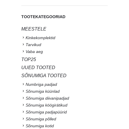
TOOTEKATEGOORIAD
MEESTELE
Kinkekomplektid
Tarvikud
Vaba aeg
TOP25
UUED TOOTED
SÕNUMIGA TOOTED
Numbriga padjad
Sõnumiga küünlad
Sõnumiga diivanipadjad
Sõnumiga köögirätikud
Sõnumiga padjapüürid
Sõnumiga põlled
Sõnumiga kotid