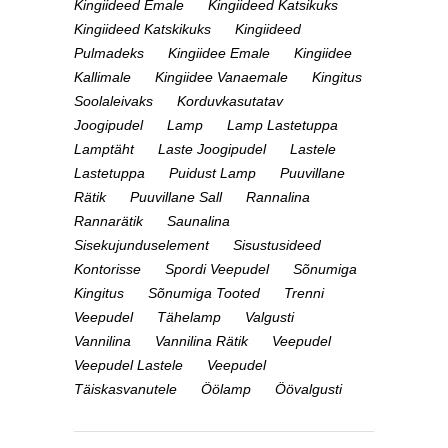
Kingiideed Emale
Kingiideed Katsikuks
Kingiideed Katskikuks
Kingiideed
Pulmadeks
Kingiidee Emale
Kingiidee
Kallimale
Kingiidee Vanaemale
Kingitus
Soolaleivaks
Korduvkasutatav
Joogipudel
Lamp
Lamp Lastetuppa
Lamptäht
Laste Joogipudel
Lastele
Lastetuppa
Puidust Lamp
Puuvillane
Rätik
Puuvillane Sall
Rannalina
Rannarätik
Saunalina
Sisekujunduselement
Sisustusideed
Kontorisse
Spordi Veepudel
Sõnumiga
Kingitus
Sõnumiga Tooted
Trenni
Veepudel
Tähelamp
Valgusti
Vannilina
Vannilina Rätik
Veepudel
Veepudel Lastele
Veepudel
Täiskasvanutele
Öölamp
Öövalgusti