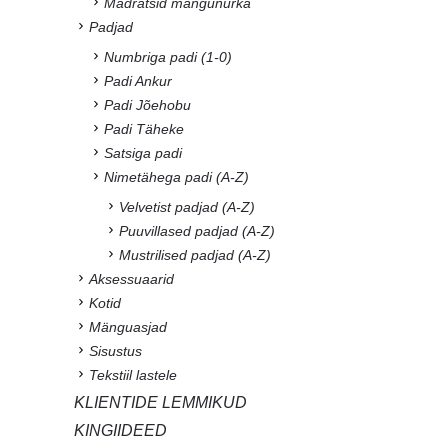
Madratsid mängunurka
Padjad
Numbriga padi (1-0)
Padi Ankur
Padi Jõehobu
Padi Täheke
Satsiga padi
Nimetähega padi (A-Z)
Velvetist padjad (A-Z)
Puuvillased padjad (A-Z)
Mustrilised padjad (A-Z)
Aksessuaarid
Kotid
Mänguasjad
Sisustus
Tekstiil lastele
KLIENTIDE LEMMIKUD
KINGIIDEED