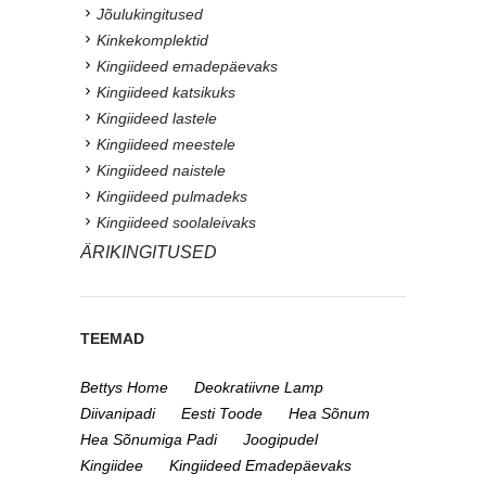
Jõulukingitused
Kinkekomplektid
Kingiideed emadepäevaks
Kingiideed katsikuks
Kingiideed lastele
Kingiideed meestele
Kingiideed naistele
Kingiideed pulmadeks
Kingiideed soolaleivaks
ÄRIKINGITUSED
TEEMAD
Bettys Home
Deokratiivne Lamp
Diivanipadi
Eesti Toode
Hea Sõnum
Hea Sõnumiga Padi
Joogipudel
Kingiidee
Kingiideed Emadepäevaks