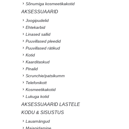
Sõnumiga kosmeetikakotid
AKSESSUAARID
Joogipudelid
Ehtekarbid
Linased sallid
Puuvillased pleedid
Puuvillased rätikud
Kotid
Kaarditaskud
Pinalid
Scrunchie/patsikumm
Telefonikott
Kosmeetikakotid
Lukuga kotid
AKSESSUAARID LASTELE
KODU & SISUSTUS
Lauamängud
Majapidamine