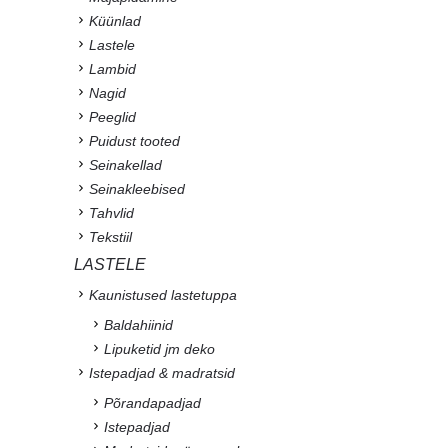
Küünlad
Lastele
Lambid
Nagid
Peeglid
Puidust tooted
Seinakellad
Seinakleebised
Tahvlid
Tekstiil
LASTELE
Kaunistused lastetuppa
Baldahiinid
Lipuketid jm deko
Istepadjad & madratsid
Põrandapadjad
Istepadjad