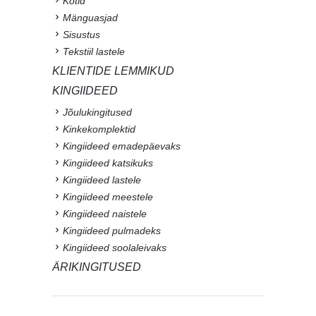
Kotid
Mänguasjad
Sisustus
Tekstiil lastele
KLIENTIDE LEMMIKUD
KINGIIDEED
Jõulukingitused
Kinkekomplektid
Kingiideed emadepäevaks
Kingiideed katsikuks
Kingiideed lastele
Kingiideed meestele
Kingiideed naistele
Kingiideed pulmadeks
Kingiideed soolaleivaks
ÄRIKINGITUSED