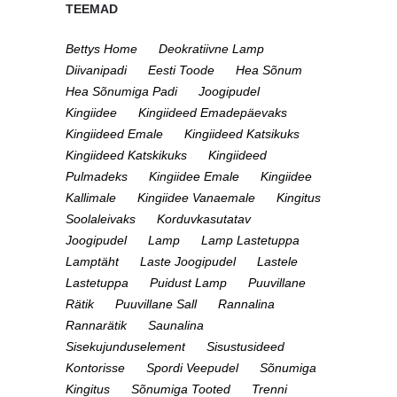
TEEMAD
Bettys Home
Deokratiivne Lamp
Diivanipadi
Eesti Toode
Hea Sõnum
Hea Sõnumiga Padi
Joogipudel
Kingiidee
Kingiideed Emadepäevaks
Kingiideed Emale
Kingiideed Katsikuks
Kingiideed Katskikuks
Kingiideed
Pulmadeks
Kingiidee Emale
Kingiidee
Kallimale
Kingiidee Vanaemale
Kingitus
Soolaleivaks
Korduvkasutatav
Joogipudel
Lamp
Lamp Lastetuppa
Lamptäht
Laste Joogipudel
Lastele
Lastetuppa
Puidust Lamp
Puuvillane
Rätik
Puuvillane Sall
Rannalina
Rannarätik
Saunalina
Sisekujunduselement
Sisustusideed
Kontorisse
Spordi Veepudel
Sõnumiga
Kingitus
Sõnumiga Tooted
Trenni