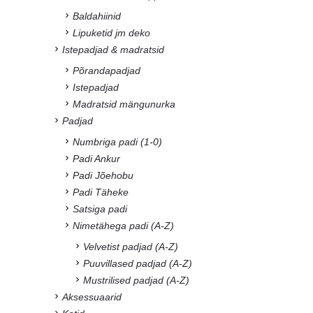
Baldahiinid
Lipuketid jm deko
Istepadjad & madratsid
Põrandapadjad
Istepadjad
Madratsid mängunurka
Padjad
Numbriga padi (1-0)
Padi Ankur
Padi Jõehobu
Padi Täheke
Satsiga padi
Nimetähega padi (A-Z)
Velvetist padjad (A-Z)
Puuvillased padjad (A-Z)
Mustrilised padjad (A-Z)
Aksessuaarid