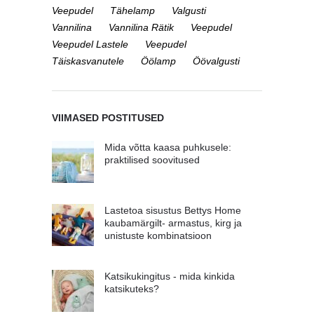
Veepudel
Tähelamp
Valgusti
Vannilina
Vannilina Rätik
Veepudel
Veepudel Lastele
Veepudel
Täiskasvanutele
Öölamp
Öövalgusti
VIIMASED POSTITUSED
Mida võtta kaasa puhkusele:
praktilised soovitused
Lastetoa sisustus Bettys Home
kaubamärgilt- armastus, kirg ja
unistuste kombinatsioon
Katsikukingitus - mida kinkida
katsikuteks?