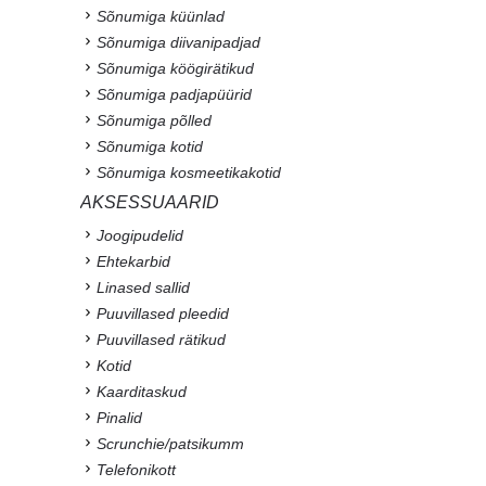
Sõnumiga küünlad
Sõnumiga diivanipadjad
Sõnumiga köögirätikud
Sõnumiga padjapüürid
Sõnumiga põlled
Sõnumiga kotid
Sõnumiga kosmeetikakotid
AKSESSUAARID
Joogipudelid
Ehtekarbid
Linased sallid
Puuvillased pleedid
Puuvillased rätikud
Kotid
Kaarditaskud
Pinalid
Scrunchie/patsikumm
Telefonikott