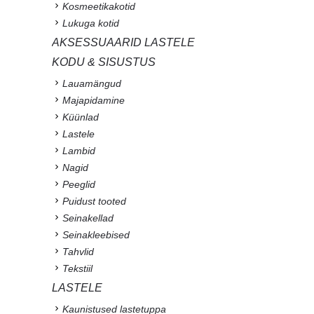
Kosmeetikakotid
Lukuga kotid
AKSESSUAARID LASTELE
KODU & SISUSTUS
Lauamängud
Majapidamine
Küünlad
Lastele
Lambid
Nagid
Peeglid
Puidust tooted
Seinakellad
Seinakleebised
Tahvlid
Tekstiil
LASTELE
Kaunistused lastetuppa