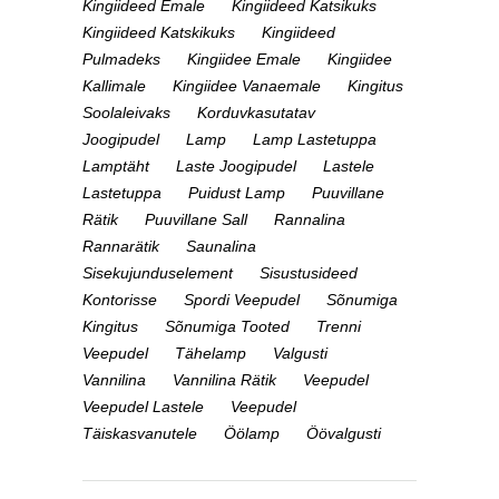
Kingiideed Emale
Kingiideed Katsikuks
Kingiideed Katskikuks
Kingiideed
Pulmadeks
Kingiidee Emale
Kingiidee
Kallimale
Kingiidee Vanaemale
Kingitus
Soolaleivaks
Korduvkasutatav
Joogipudel
Lamp
Lamp Lastetuppa
Lamptäht
Laste Joogipudel
Lastele
Lastetuppa
Puidust Lamp
Puuvillane
Rätik
Puuvillane Sall
Rannalina
Rannarätik
Saunalina
Sisekujunduselement
Sisustusideed
Kontorisse
Spordi Veepudel
Sõnumiga
Kingitus
Sõnumiga Tooted
Trenni
Veepudel
Tähelamp
Valgusti
Vannilina
Vannilina Rätik
Veepudel
Veepudel Lastele
Veepudel
Täiskasvanutele
Öölamp
Öövalgusti