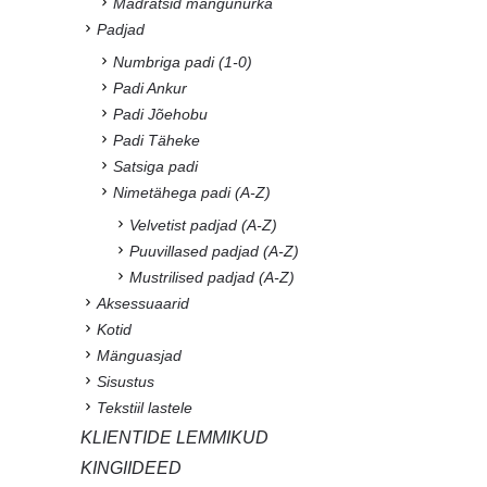
Madratsid mängunurka
Padjad
Numbriga padi (1-0)
Padi Ankur
Padi Jõehobu
Padi Täheke
Satsiga padi
Nimetähega padi (A-Z)
Velvetist padjad (A-Z)
Puuvillased padjad (A-Z)
Mustrilised padjad (A-Z)
Aksessuaarid
Kotid
Mänguasjad
Sisustus
Tekstiil lastele
KLIENTIDE LEMMIKUD
KINGIIDEED