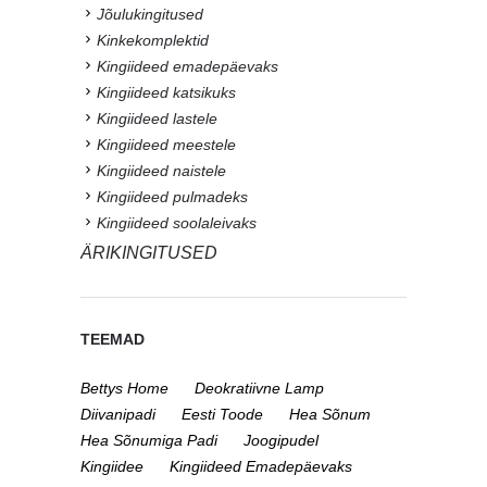
Jõulukingitused
Kinkekomplektid
Kingiideed emadepäevaks
Kingiideed katsikuks
Kingiideed lastele
Kingiideed meestele
Kingiideed naistele
Kingiideed pulmadeks
Kingiideed soolaleivaks
ÄRIKINGITUSED
TEEMAD
Bettys Home
Deokratiivne Lamp
Diivanipadi
Eesti Toode
Hea Sõnum
Hea Sõnumiga Padi
Joogipudel
Kingiidee
Kingiideed Emadepäevaks