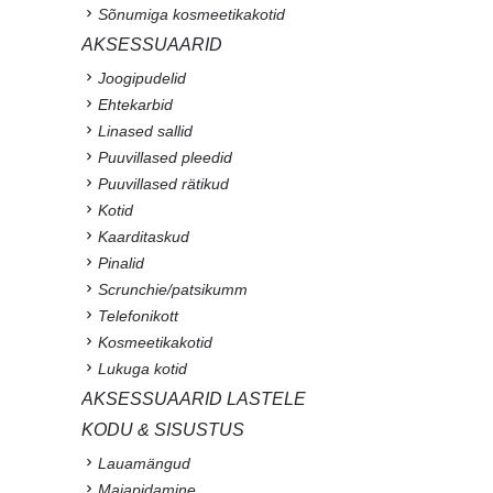
Sõnumiga kosmeetikakotid
AKSESSUAARID
Joogipudelid
Ehtekarbid
Linased sallid
Puuvillased pleedid
Puuvillased rätikud
Kotid
Kaarditaskud
Pinalid
Scrunchie/patsikumm
Telefonikott
Kosmeetikakotid
Lukuga kotid
AKSESSUAARID LASTELE
KODU & SISUSTUS
Lauamängud
Majapidamine