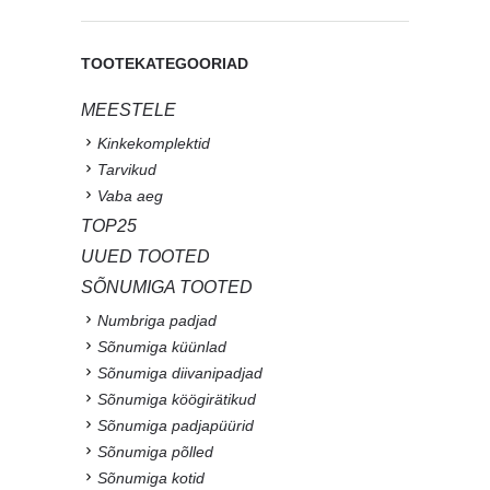
TOOTEKATEGOORIAD
MEESTELE
Kinkekomplektid
Tarvikud
Vaba aeg
TOP25
UUED TOOTED
SÕNUMIGA TOOTED
Numbriga padjad
Sõnumiga küünlad
Sõnumiga diivanipadjad
Sõnumiga köögirätikud
Sõnumiga padjapüürid
Sõnumiga põlled
Sõnumiga kotid