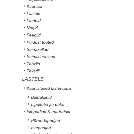
Küünlad
Lastele
Lambid
Nagid
Peeglid
Puidust tooted
Seinakellad
Seinakleebised
Tahvlid
Tekstiil
LASTELE
Kaunistused lastetuppa
Baldahiinid
Lipuketid jm deko
Istepadjad & madratsid
Põrandapadjad
Istepadjad