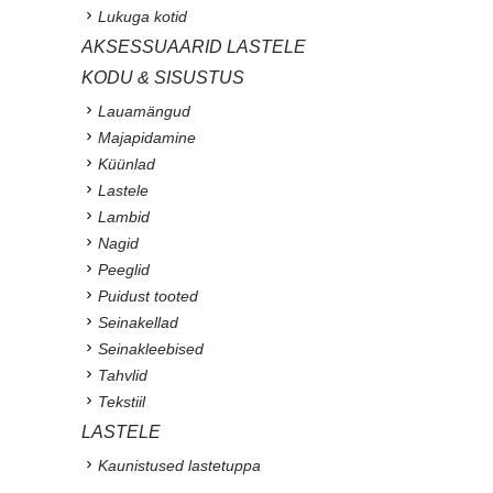
Lukuga kotid
AKSESSUAARID LASTELE
KODU & SISUSTUS
Lauamängud
Majapidamine
Küünlad
Lastele
Lambid
Nagid
Peeglid
Puidust tooted
Seinakellad
Seinakleebised
Tahvlid
Tekstiil
LASTELE
Kaunistused lastetuppa