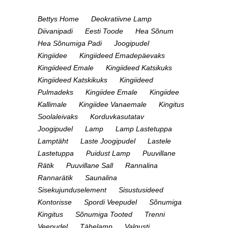
Bettys Home
Deokratiivne Lamp
Diivanipadi
Eesti Toode
Hea Sõnum
Hea Sõnumiga Padi
Joogipudel
Kingiidee
Kingiideed Emadepäevaks
Kingiideed Emale
Kingiideed Katsikuks
Kingiideed Katskikuks
Kingiideed
Pulmadeks
Kingiidee Emale
Kingiidee
Kallimale
Kingiidee Vanaemale
Kingitus
Soolaleivaks
Korduvkasutatav
Joogipudel
Lamp
Lamp Lastetuppa
Lamptäht
Laste Joogipudel
Lastele
Lastetuppa
Puidust Lamp
Puuvillane
Rätik
Puuvillane Sall
Rannalina
Rannarätik
Saunalina
Sisekujunduselement
Sisustusideed
Kontorisse
Spordi Veepudel
Sõnumiga
Kingitus
Sõnumiga Tooted
Trenni
Veepudel
Tähelamp
Valgusti