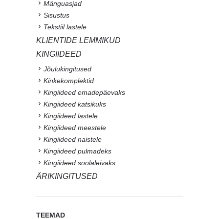
Mänguasjad
Sisustus
Tekstiil lastele
KLIENTIDE LEMMIKUD
KINGIIDEED
Jõulukingitused
Kinkekomplektid
Kingiideed emadepäevaks
Kingiideed katsikuks
Kingiideed lastele
Kingiideed meestele
Kingiideed naistele
Kingiideed pulmadeks
Kingiideed soolaleivaks
ÄRIKINGITUSED
TEEMAD