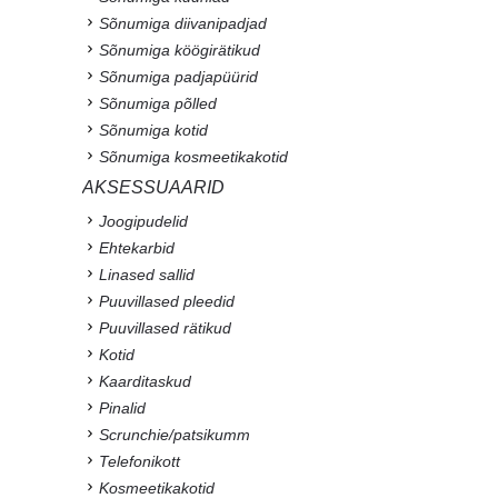
Sõnumiga diivanipadjad
Sõnumiga köögirätikud
Sõnumiga padjapüürid
Sõnumiga põlled
Sõnumiga kotid
Sõnumiga kosmeetikakotid
AKSESSUAARID
Joogipudelid
Ehtekarbid
Linased sallid
Puuvillased pleedid
Puuvillased rätikud
Kotid
Kaarditaskud
Pinalid
Scrunchie/patsikumm
Telefonikott
Kosmeetikakotid