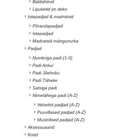
Baldahiinid
Lipuketid jm deko
Istepadjad & madratsid
Põrandapadjad
Istepadjad
Madratsid mängunurka
Padjad
Numbriga padi (1-0)
Padi Ankur
Padi Jõehobu
Padi Täheke
Satsiga padi
Nimetähega padi (A-Z)
Velvetist padjad (A-Z)
Puuvillased padjad (A-Z)
Mustrilised padjad (A-Z)
Aksessuaarid
Kotid