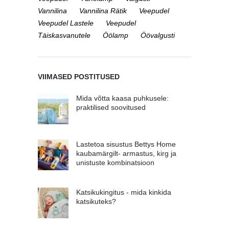
Vannilina
Vannilina Rätik
Veepudel
Veepudel Lastele
Veepudel
Täiskasvanutele
Öölamp
Öövalgusti
VIIMASED POSTITUSED
Mida võtta kaasa puhkusele:
praktilised soovitused
Lastetoa sisustus Bettys Home
kaubamärgilt- armastus, kirg ja
unistuste kombinatsioon
Katsikukingitus - mida kinkida
katsikuteks?