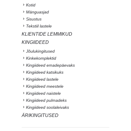
Kotid
Mänguasjad
Sisustus
Tekstiil lastele
KLIENTIDE LEMMIKUD
KINGIIDEED
Jõulukingitused
Kinkekomplektid
Kingiideed emadepäevaks
Kingiideed katsikuks
Kingiideed lastele
Kingiideed meestele
Kingiideed naistele
Kingiideed pulmadeks
Kingiideed soolaleivaks
ÄRIKINGITUSED