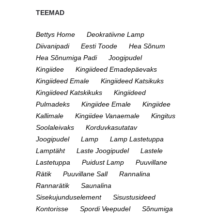
TEEMAD
Bettys Home
Deokratiivne Lamp
Diivanipadi
Eesti Toode
Hea Sõnum
Hea Sõnumiga Padi
Joogipudel
Kingiidee
Kingiideed Emadepäevaks
Kingiideed Emale
Kingiideed Katsikuks
Kingiideed Katskikuks
Kingiideed
Pulmadeks
Kingiidee Emale
Kingiidee
Kallimale
Kingiidee Vanaemale
Kingitus
Soolaleivaks
Korduvkasutatav
Joogipudel
Lamp
Lamp Lastetuppa
Lamptäht
Laste Joogipudel
Lastele
Lastetuppa
Puidust Lamp
Puuvillane
Rätik
Puuvillane Sall
Rannalina
Rannarätik
Saunalina
Sisekujunduselement
Sisustusideed
Kontorisse
Spordi Veepudel
Sõnumiga