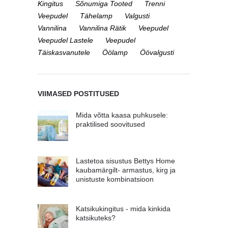
Kingitus
Sõnumiga Tooted
Trenni
Veepudel
Tähelamp
Valgusti
Vannilina
Vannilina Rätik
Veepudel
Veepudel Lastele
Veepudel
Täiskasvanutele
Öölamp
Öövalgusti
VIIMASED POSTITUSED
Mida võtta kaasa puhkusele:
praktilised soovitused
Lastetoa sisustus Bettys Home
kaubamärgilt- armastus, kirg ja
unistuste kombinatsioon
Katsikukingitus - mida kinkida
katsikuteks?