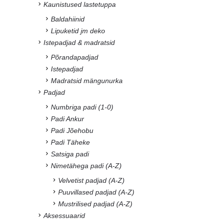
Kaunistused lastetuppa
Baldahiinid
Lipuketid jm deko
Istepadjad & madratsid
Põrandapadjad
Istepadjad
Madratsid mängunurka
Padjad
Numbriga padi (1-0)
Padi Ankur
Padi Jõehobu
Padi Täheke
Satsiga padi
Nimetähega padi (A-Z)
Velvetist padjad (A-Z)
Puuvillased padjad (A-Z)
Mustrilised padjad (A-Z)
Aksessuaarid