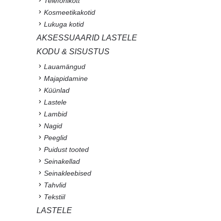
Telefonikott
Kosmeetikakotid
Lukuga kotid
AKSESSUAARID LASTELE
KODU & SISUSTUS
Lauamängud
Majapidamine
Küünlad
Lastele
Lambid
Nagid
Peeglid
Puidust tooted
Seinakellad
Seinakleebised
Tahvlid
Tekstiil
LASTELE