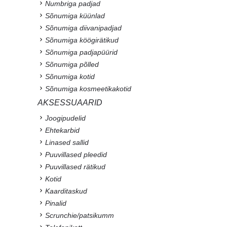
Numbriga padjad
Sõnumiga küünlad
Sõnumiga diivanipadjad
Sõnumiga köögirätikud
Sõnumiga padjapüürid
Sõnumiga põlled
Sõnumiga kotid
Sõnumiga kosmeetikakotid
AKSESSUAARID
Joogipudelid
Ehtekarbid
Linased sallid
Puuvillased pleedid
Puuvillased rätikud
Kotid
Kaarditaskud
Pinalid
Scrunchie/patsikumm