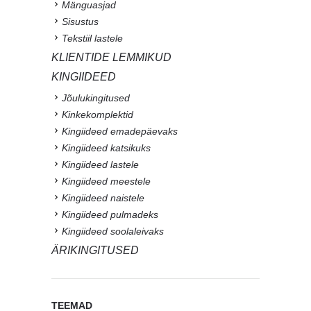
Mänguasjad
Sisustus
Tekstiil lastele
KLIENTIDE LEMMIKUD
KINGIIDEED
Jõulukingitused
Kinkekomplektid
Kingiideed emadepäevaks
Kingiideed katsikuks
Kingiideed lastele
Kingiideed meestele
Kingiideed naistele
Kingiideed pulmadeks
Kingiideed soolaleivaks
ÄRIKINGITUSED
TEEMAD