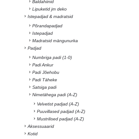
Baldahiinid
Lipuketid jm deko
Istepadjad & madratsid
Põrandapadjad
Istepadjad
Madratsid mängunurka
Padjad
Numbriga padi (1-0)
Padi Ankur
Padi Jõehobu
Padi Täheke
Satsiga padi
Nimetähega padi (A-Z)
Velvetist padjad (A-Z)
Puuvillased padjad (A-Z)
Mustrilised padjad (A-Z)
Aksessuaarid
Kotid