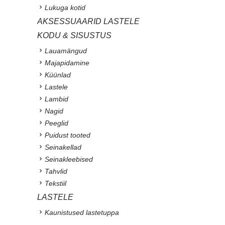
Lukuga kotid
AKSESSUAARID LASTELE
KODU & SISUSTUS
Lauamängud
Majapidamine
Küünlad
Lastele
Lambid
Nagid
Peeglid
Puidust tooted
Seinakellad
Seinakleebised
Tahvlid
Tekstiil
LASTELE
Kaunistused lastetuppa