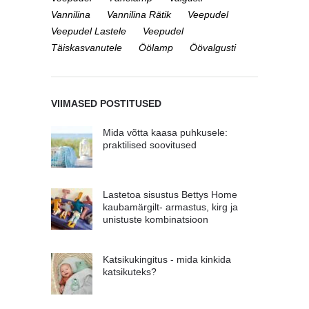
Vannilina
Vannilina Rätik
Veepudel
Veepudel Lastele
Veepudel
Täiskasvanutele
Öölamp
Öövalgusti
VIIMASED POSTITUSED
Mida võtta kaasa puhkusele:
praktilised soovitused
Lastetoa sisustus Bettys Home
kaubamärgilt- armastus, kirg ja
unistuste kombinatsioon
Katsikukingitus - mida kinkida
katsikuteks?