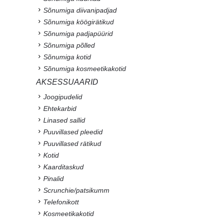
Sõnumiga diivanipadjad
Sõnumiga köögirätikud
Sõnumiga padjapüürid
Sõnumiga põlled
Sõnumiga kotid
Sõnumiga kosmeetikakotid
AKSESSUAARID
Joogipudelid
Ehtekarbid
Linased sallid
Puuvillased pleedid
Puuvillased rätikud
Kotid
Kaarditaskud
Pinalid
Scrunchie/patsikumm
Telefonikott
Kosmeetikakotid