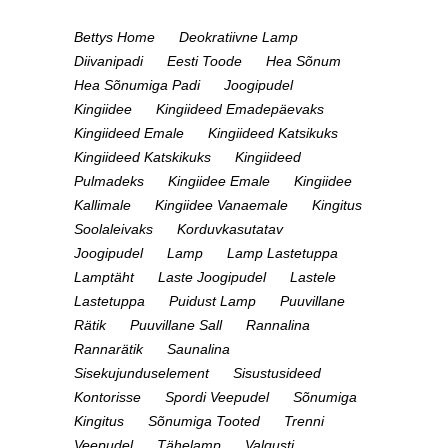
Bettys Home
Deokratiivne Lamp
Diivanipadi
Eesti Toode
Hea Sõnum
Hea Sõnumiga Padi
Joogipudel
Kingiidee
Kingiideed Emadepäevaks
Kingiideed Emale
Kingiideed Katsikuks
Kingiideed Katskikuks
Kingiideed
Pulmadeks
Kingiidee Emale
Kingiidee
Kallimale
Kingiidee Vanaemale
Kingitus
Soolaleivaks
Korduvkasutatav
Joogipudel
Lamp
Lamp Lastetuppa
Lamptäht
Laste Joogipudel
Lastele
Lastetuppa
Puidust Lamp
Puuvillane
Rätik
Puuvillane Sall
Rannalina
Rannarätik
Saunalina
Sisekujunduselement
Sisustusideed
Kontorisse
Spordi Veepudel
Sõnumiga
Kingitus
Sõnumiga Tooted
Trenni
Veepudel
Tähelamp
Valgusti