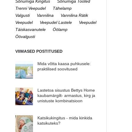
Sõnumiga Kingitus
Sõnumiga Tooted
Trenni Veepudel
Tähelamp
Valgusti
Vannilina
Vannilina Rätik
Veepudel
Veepudel Lastele
Veepudel
Täiskasvanutele
Öölamp
Öövalgusti
VIIMASED POSTITUSED
Mida võtta kaasa puhkusele:
praktilised soovitused
Lastetoa sisustus Bettys Home
kaubamärgilt- armastus, kirg ja
unistuste kombinatsioon
Katsikukingitus - mida kinkida
katsikuteks?