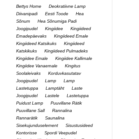
Bettys Home
Deokratiivne Lamp
Diivanipadi
Eesti Toode
Hea
Sõnum
Hea Sõnumiga Padi
Joogipudel
Kingiidee
Kingiideed
Emadepäevaks
Kingiideed Emale
Kingiideed Katsikuks
Kingiideed
Katskikuks
Kingiideed Pulmadeks
Kingiidee Emale
Kingiidee Kallimale
Kingiidee Vanaemale
Kingitus
Soolaleivaks
Korduvkasutatav
Joogipudel
Lamp
Lamp
Lastetuppa
Lamptäht
Laste
Joogipudel
Lastele
Lastetuppa
Puidust Lamp
Puuvillane Rätik
Puuvillane Sall
Rannalina
Rannarätik
Saunalina
Sisekujunduselement
Sisustusideed
Kontorisse
Spordi Veepudel