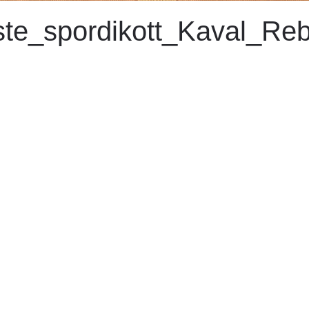
ste_spordikott_Kaval_Re