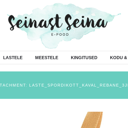
LASTELE
MEESTELE
KINGITUSED
KODU &
TACHMENT: LASTE_SPORDIKOTT_KAVAL_REBANE_3