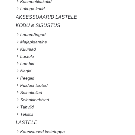
Kosmeetikakotid
Lukuga kotid
AKSESSUAARID LASTELE
KODU & SISUSTUS
Lauamängud
Majapidamine
Küünlad
Lastele
Lambid
Nagid
Peeglid
Puidust tooted
Seinakellad
Seinakleebised
Tahvlid
Tekstiil
LASTELE
Kaunistused lastetuppa