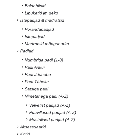
Baldahiinid
Lipuketid jm deko
Istepadjad & madratsid
Põrandapadjad
Istepadjad
Madratsid mängunurka
Padjad
Numbriga padi (1-0)
Padi Ankur
Padi Jõehobu
Padi Täheke
Satsiga padi
Nimetähega padi (A-Z)
Velvetist padjad (A-Z)
Puuvillased padjad (A-Z)
Mustrilised padjad (A-Z)
Aksessuaarid
Kotid