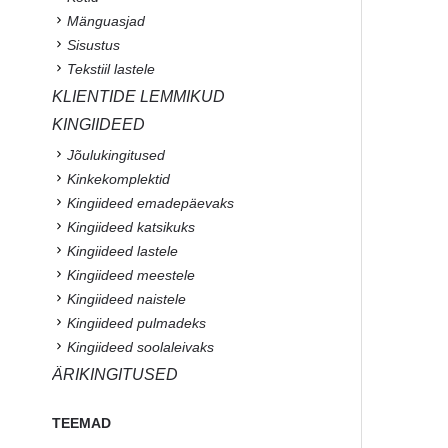
Mänguasjad
Sisustus
Tekstiil lastele
KLIENTIDE LEMMIKUD
KINGIIDEED
Jõulukingitused
Kinkekomplektid
Kingiideed emadepäevaks
Kingiideed katsikuks
Kingiideed lastele
Kingiideed meestele
Kingiideed naistele
Kingiideed pulmadeks
Kingiideed soolaleivaks
ÄRIKINGITUSED
TEEMAD