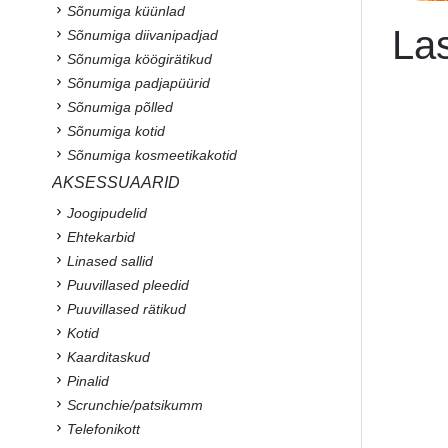
Sõnumiga küünlad
La
Sõnumiga diivanipadjad
Sõnumiga köögirätikud
Sõnumiga padjapüürid
Sõnumiga põlled
Sõnumiga kotid
Sõnumiga kosmeetikakotid
AKSESSUAARID
Joogipudelid
Ehtekarbid
Linased sallid
Puuvillased pleedid
Puuvillased rätikud
Kotid
Kaarditaskud
Pinalid
Scrunchie/patsikumm
Telefonikott