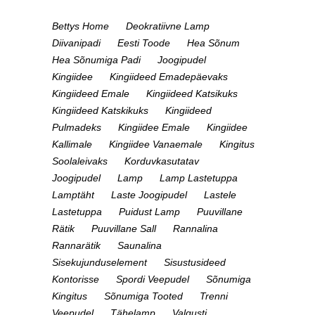
Bettys Home
Deokratiivne Lamp
Diivanipadi
Eesti Toode
Hea Sõnum
Hea Sõnumiga Padi
Joogipudel
Kingiidee
Kingiideed Emadepäevaks
Kingiideed Emale
Kingiideed Katsikuks
Kingiideed Katskikuks
Kingiideed
Pulmadeks
Kingiidee Emale
Kingiidee
Kallimale
Kingiidee Vanaemale
Kingitus
Soolaleivaks
Korduvkasutatav
Joogipudel
Lamp
Lamp Lastetuppa
Lamptäht
Laste Joogipudel
Lastele
Lastetuppa
Puidust Lamp
Puuvillane
Rätik
Puuvillane Sall
Rannalina
Rannarätik
Saunalina
Sisekujunduselement
Sisustusideed
Kontorisse
Spordi Veepudel
Sõnumiga
Kingitus
Sõnumiga Tooted
Trenni
Veepudel
Tähelamp
Valgusti