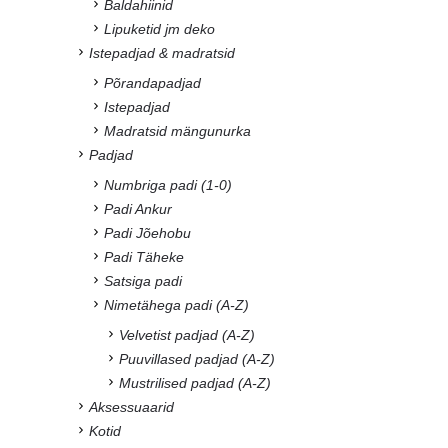
Baldahiinid
Lipuketid jm deko
Istepadjad & madratsid
Põrandapadjad
Istepadjad
Madratsid mängunurka
Padjad
Numbriga padi (1-0)
Padi Ankur
Padi Jõehobu
Padi Täheke
Satsiga padi
Nimetähega padi (A-Z)
Velvetist padjad (A-Z)
Puuvillased padjad (A-Z)
Mustrilised padjad (A-Z)
Aksessuaarid
Kotid