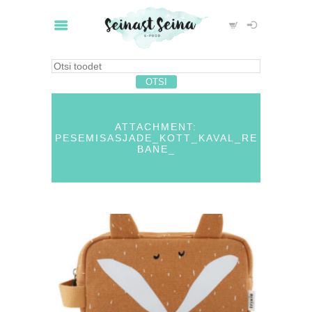
ATTACHMENT:
PESEMISASJADE_KOTT_KAVAL_RE
BANE_