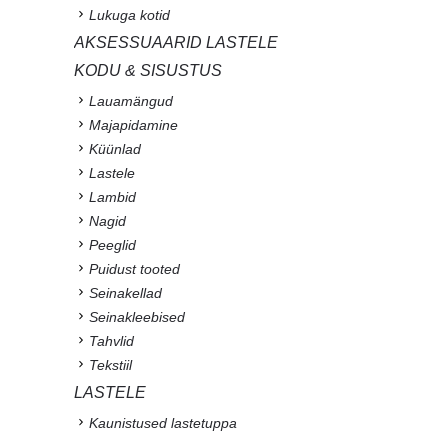
Lukuga kotid
AKSESSUAARID LASTELE
KODU & SISUSTUS
Lauamängud
Majapidamine
Küünlad
Lastele
Lambid
Nagid
Peeglid
Puidust tooted
Seinakellad
Seinakleebised
Tahvlid
Tekstiil
LASTELE
Kaunistused lastetuppa