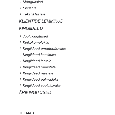
Mänguasjad
Sisustus
Tekstiil lastele
KLIENTIDE LEMMIKUD
KINGIIDEED
Jõulukingitused
Kinkekomplektid
Kingiideed emadepäevaks
Kingiideed katsikuks
Kingiideed lastele
Kingiideed meestele
Kingiideed naistele
Kingiideed pulmadeks
Kingiideed soolaleivaks
ÄRIKINGITUSED
TEEMAD