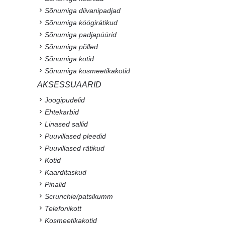
Sõnumiga diivanipadjad
Sõnumiga köögirätikud
Sõnumiga padjapüürid
Sõnumiga põlled
Sõnumiga kotid
Sõnumiga kosmeetikakotid
AKSESSUAARID
Joogipudelid
Ehtekarbid
Linased sallid
Puuvillased pleedid
Puuvillased rätikud
Kotid
Kaarditaskud
Pinalid
Scrunchie/patsikumm
Telefonikott
Kosmeetikakotid