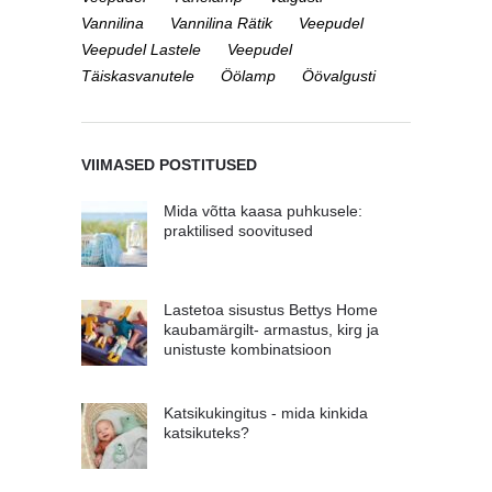
Vannilina
Vannilina Rätik
Veepudel
Veepudel Lastele
Veepudel
Täiskasvanutele
Öölamp
Öövalgusti
VIIMASED POSTITUSED
Mida võtta kaasa puhkusele:
praktilised soovitused
Lastetoa sisustus Bettys Home
kaubamärgilt- armastus, kirg ja
unistuste kombinatsioon
Katsikukingitus - mida kinkida
katsikuteks?