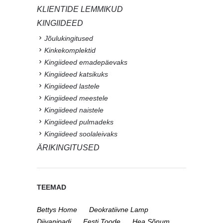
KLIENTIDE LEMMIKUD
KINGIIDEED
Jõulukingitused
Kinkekomplektid
Kingiideed emadepäevaks
Kingiideed katsikuks
Kingiideed lastele
Kingiideed meestele
Kingiideed naistele
Kingiideed pulmadeks
Kingiideed soolaleivaks
ÄRIKINGITUSED
TEEMAD
Bettys Home
Deokratiivne Lamp
Diivanipadi
Eesti Toode
Hea Sõnum