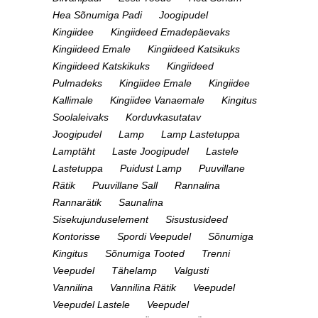
Hea Sõnumiga Padi
Joogipudel
Kingiidee
Kingiideed Emadepäevaks
Kingiideed Emale
Kingiideed Katsikuks
Kingiideed Katskikuks
Kingiideed
Pulmadeks
Kingiidee Emale
Kingiidee
Kallimale
Kingiidee Vanaemale
Kingitus
Soolaleivaks
Korduvkasutatav
Joogipudel
Lamp
Lamp Lastetuppa
Lamptäht
Laste Joogipudel
Lastele
Lastetuppa
Puidust Lamp
Puuvillane
Rätik
Puuvillane Sall
Rannalina
Rannarätik
Saunalina
Sisekujunduselement
Sisustusideed
Kontorisse
Spordi Veepudel
Sõnumiga
Kingitus
Sõnumiga Tooted
Trenni
Veepudel
Tähelamp
Valgusti
Vannilina
Vannilina Rätik
Veepudel
Veepudel Lastele
Veepudel