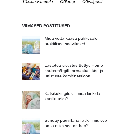
Täiskasvanutele
Öölamp
Öövalgusti
VIIMASED POSTITUSED
Mida võtta kaasa puhkusele:
praktilised soovitused
Lastetoa sisustus Bettys Home
kaubamärgilt- armastus, kirg ja
unistuste kombinatsioon
Katsikukingitus - mida kinkida
katsikuteks?
Sunday puuvillane rätik - mis see
on ja miks see on hea?