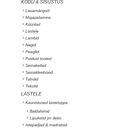
KODU & SISUSTUS
Lauamängud
Majapidamine
Küünlad
Lastele
Lambid
Nagid
Peeglid
Puidust tooted
Seinakellad
Seinakleebised
Tahvlid
Tekstiil
LASTELE
Kaunistused lastetuppa
Baldahiinid
Lipuketid jm deko
Istepadjad & madratsid