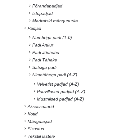
Põrandapadjad
Istepadjad
Madratsid mängunurka
Padjad
Numbriga padi (1-0)
Padi Ankur
Padi Jõehobu
Padi Täheke
Satsiga padi
Nimetähega padi (A-Z)
Velvetist padjad (A-Z)
Puuvillased padjad (A-Z)
Mustrilised padjad (A-Z)
Aksessuaarid
Kotid
Mänguasjad
Sisustus
Tekstiil lastele