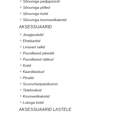
Sõnumiga padjapüürid
Sõnumiga põlled
Sõnumiga kotid
Sõnumiga kosmeetikakotid
AKSESSUAARID
Joogipudelid
Ehtekarbid
Linased sallid
Puuvillased pleedid
Puuvillased rätikud
Kotid
Kaarditaskud
Pinalid
Scrunchie/patsikumm
Telefonikott
Kosmeetikakotid
Lukuga kotid
AKSESSUAARID LASTELE