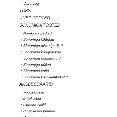
Vaba aeg
TOP25
UUED TOOTED
SÕNUMIGA TOOTED
Numbriga padjad
Sõnumiga küünlad
Sõnumiga diivanipadjad
Sõnumiga köögirätikud
Sõnumiga padjapüürid
Sõnumiga põlled
Sõnumiga kotid
Sõnumiga kosmeetikakotid
AKSESSUAARID
Joogipudelid
Ehtekarbid
Linased sallid
Puuvillased pleedid