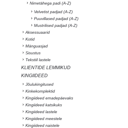
Nimetähega padi (A-Z)
Velvetist padjad (A-Z)
Puuvillased padjad (A-Z)
Mustrilised padjad (A-Z)
Aksessuaarid
Kotid
Mänguasjad
Sisustus
Tekstiil lastele
KLIENTIDE LEMMIKUD
KINGIIDEED
Jõulukingitused
Kinkekomplektid
Kingiideed emadepäevaks
Kingiideed katsikuks
Kingiideed lastele
Kingiideed meestele
Kingiideed naistele