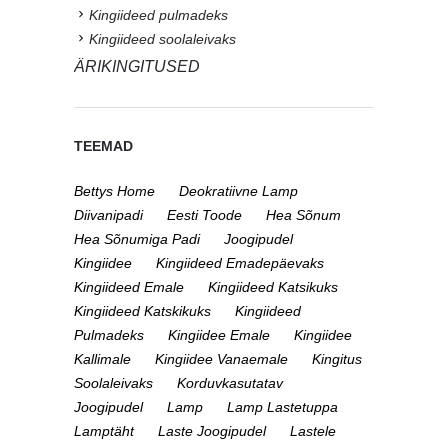
Kingiideed pulmadeks
Kingiideed soolaleivaks
ÄRIKINGITUSED
TEEMAD
Bettys Home
Deokratiivne Lamp
Diivanipadi
Eesti Toode
Hea Sõnum
Hea Sõnumiga Padi
Joogipudel
Kingiidee
Kingiideed Emadepäevaks
Kingiideed Emale
Kingiideed Katsikuks
Kingiideed Katskikuks
Kingiideed
Pulmadeks
Kingiidee Emale
Kingiidee
Kallimale
Kingiidee Vanaemale
Kingitus
Soolaleivaks
Korduvkasutatav
Joogipudel
Lamp
Lamp Lastetuppa
Lamptäht
Laste Joogipudel
Lastele