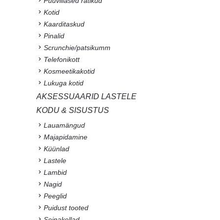
Puuvillased rätikud
Kotid
Kaarditaskud
Pinalid
Scrunchie/patsikumm
Telefonikott
Kosmeetikakotid
Lukuga kotid
AKSESSUAARID LASTELE
KODU & SISUSTUS
Lauamängud
Majapidamine
Küünlad
Lastele
Lambid
Nagid
Peeglid
Puidust tooted
Seinakellad