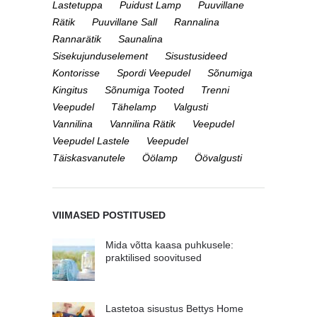
Lastetuppa
Puidust Lamp
Puuvillane
Rätik
Puuvillane Sall
Rannalina
Rannarätik
Saunalina
Sisekujunduselement
Sisustusideed
Kontorisse
Spordi Veepudel
Sõnumiga
Kingitus
Sõnumiga Tooted
Trenni
Veepudel
Tähelamp
Valgusti
Vannilina
Vannilina Rätik
Veepudel
Veepudel Lastele
Veepudel
Täiskasvanutele
Öölamp
Öövalgusti
VIIMASED POSTITUSED
Mida võtta kaasa puhkusele:
praktilised soovitused
Lastetoa sisustus Bettys Home