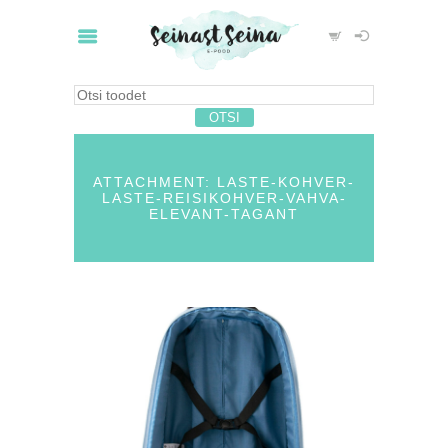
ATTACHMENT: LASTE-KOHVER-
LASTE-REISIKOHVER-VAHVA-
ELEVANT-TAGANT