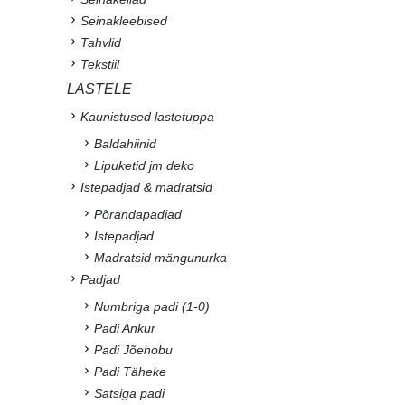
Seinakleebised
Tahvlid
Tekstiil
LASTELE
Kaunistused lastetuppa
Baldahiinid
Lipuketid jm deko
Istepadjad & madratsid
Põrandapadjad
Istepadjad
Madratsid mängunurka
Padjad
Numbriga padi (1-0)
Padi Ankur
Padi Jõehobu
Padi Täheke
Satsiga padi