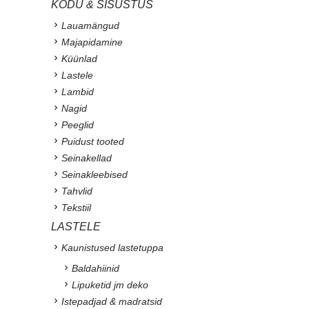
KODU & SISUSTUS
Lauamängud
Majapidamine
Küünlad
Lastele
Lambid
Nagid
Peeglid
Puidust tooted
Seinakellad
Seinakleebised
Tahvlid
Tekstiil
LASTELE
Kaunistused lastetuppa
Baldahiinid
Lipuketid jm deko
Istepadjad & madratsid