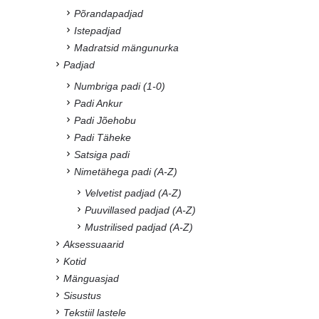
Põrandapadjad
Istepadjad
Madratsid mängunurka
Padjad
Numbriga padi (1-0)
Padi Ankur
Padi Jõehobu
Padi Täheke
Satsiga padi
Nimetähega padi (A-Z)
Velvetist padjad (A-Z)
Puuvillased padjad (A-Z)
Mustrilised padjad (A-Z)
Aksessuaarid
Kotid
Mänguasjad
Sisustus
Tekstiil lastele