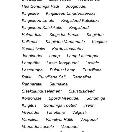
Hea Sõnumiga Padi
Joogipudel
Kingiidee
Kingiideed Emadepäevaks
Kingiideed Emale
Kingiideed Katsikuks
Kingiideed Katskikuks
Kingiideed
Pulmadeks
Kingiidee Emale
Kingiidee
Kallimale
Kingiidee Vanaemale
Kingitus
Soolaleivaks
Korduvkasutatav
Joogipudel
Lamp
Lamp Lastetuppa
Lamptäht
Laste Joogipudel
Lastele
Lastetuppa
Puidust Lamp
Puuvillane
Rätik
Puuvillane Sall
Rannalina
Rannarätik
Saunalina
Sisekujunduselement
Sisustusideed
Kontorisse
Spordi Veepudel
Sõnumiga
Kingitus
Sõnumiga Tooted
Trenni
Veepudel
Tähelamp
Valgusti
Vannilina
Vannilina Rätik
Veepudel
Veepudel Lastele
Veepudel