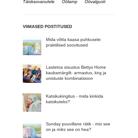
Täiskasvanutele
Öölamp
Öövalgusti
VIIMASED POSTITUSED
Mida võtta kaasa puhkusele:
praktilised soovitused
Lastetoa sisustus Bettys Home
kaubamärgilt- armastus, kirg ja
unistuste kombinatsioon
Katsikukingitus - mida kinkida
katsikuteks?
Sunday puuvillane rätik - mis see
on ja miks see on hea?