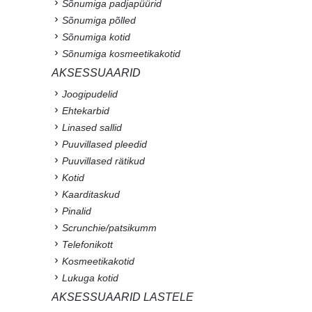
Sõnumiga padjapüürid
Sõnumiga põlled
Sõnumiga kotid
Sõnumiga kosmeetikakotid
AKSESSUAARID
Joogipudelid
Ehtekarbid
Linased sallid
Puuvillased pleedid
Puuvillased rätikud
Kotid
Kaarditaskud
Pinalid
Scrunchie/patsikumm
Telefonikott
Kosmeetikakotid
Lukuga kotid
AKSESSUAARID LASTELE