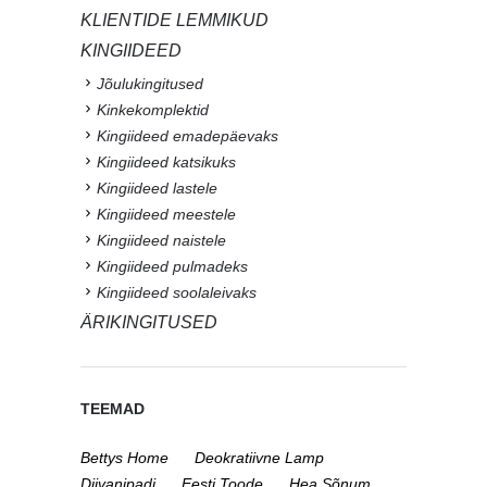
KLIENTIDE LEMMIKUD
KINGIIDEED
Jõulukingitused
Kinkekomplektid
Kingiideed emadepäevaks
Kingiideed katsikuks
Kingiideed lastele
Kingiideed meestele
Kingiideed naistele
Kingiideed pulmadeks
Kingiideed soolaleivaks
ÄRIKINGITUSED
TEEMAD
Bettys Home
Deokratiivne Lamp
Diivanipadi
Eesti Toode
Hea Sõnum