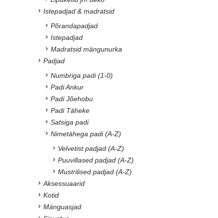
Istepadjad & madratsid
Põrandapadjad
Istepadjad
Madratsid mängunurka
Padjad
Numbriga padi (1-0)
Padi Ankur
Padi Jõehobu
Padi Täheke
Satsiga padi
Nimetähega padi (A-Z)
Velvetist padjad (A-Z)
Puuvillased padjad (A-Z)
Mustrilised padjad (A-Z)
Aksessuaarid
Kotid
Mänguasjad