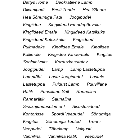
Bettys Home
Deokratiivne Lamp
Diivanipadi
Eesti Toode
Hea Sõnum
Hea Sõnumiga Padi
Joogipudel
Kingiidee
Kingiideed Emadepäevaks
Kingiideed Emale
Kingiideed Katsikuks
Kingiideed Katskikuks
Kingiideed
Pulmadeks
Kingiidee Emale
Kingiidee
Kallimale
Kingiidee Vanaemale
Kingitus
Soolaleivaks
Korduvkasutatav
Joogipudel
Lamp
Lamp Lastetuppa
Lamptäht
Laste Joogipudel
Lastele
Lastetuppa
Puidust Lamp
Puuvillane
Rätik
Puuvillane Sall
Rannalina
Rannarätik
Saunalina
Sisekujunduselement
Sisustusideed
Kontorisse
Spordi Veepudel
Sõnumiga
Kingitus
Sõnumiga Tooted
Trenni
Veepudel
Tähelamp
Valgusti
Vannilina
Vannilina Rätik
Veepudel