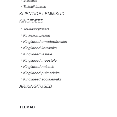
Sisustus
Tekstiil lastele
KLIENTIDE LEMMIKUD
KINGIIDEED
Jõulukingitused
Kinkekomplektid
Kingiideed emadepäevaks
Kingiideed katsikuks
Kingiideed lastele
Kingiideed meestele
Kingiideed naistele
Kingiideed pulmadeks
Kingiideed soolaleivaks
ÄRIKINGITUSED
TEEMAD