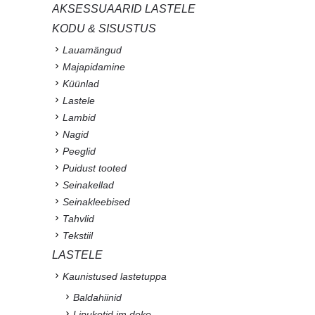
AKSESSUAARID LASTELE
KODU & SISUSTUS
Lauamängud
Majapidamine
Küünlad
Lastele
Lambid
Nagid
Peeglid
Puidust tooted
Seinakellad
Seinakleebised
Tahvlid
Tekstiil
LASTELE
Kaunistused lastetuppa
Baldahiinid
Lipuketid jm deko