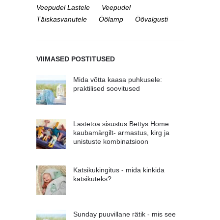
Veepudel Lastele
Veepudel
Täiskasvanutele
Öölamp
Öövalgusti
VIIMASED POSTITUSED
Mida võtta kaasa puhkusele:
praktilised soovitused
Lastetoa sisustus Bettys Home
kaubamärgilt- armastus, kirg ja
unistuste kombinatsioon
Katsikukingitus - mida kinkida
katsikuteks?
Sunday puuvillane rätik - mis see