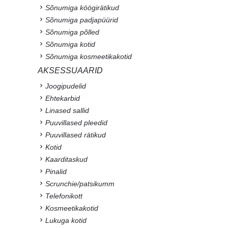
Sõnumiga köögirätikud
Sõnumiga padjapüürid
Sõnumiga põlled
Sõnumiga kotid
Sõnumiga kosmeetikakotid
AKSESSUAARID
Joogipudelid
Ehtekarbid
Linased sallid
Puuvillased pleedid
Puuvillased rätikud
Kotid
Kaarditaskud
Pinalid
Scrunchie/patsikumm
Telefonikott
Kosmeetikakotid
Lukuga kotid