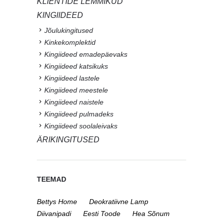
KLIENTIDE LEMMIKUD
KINGIIDEED
Jõulukingitused
Kinkekomplektid
Kingiideed emadepäevaks
Kingiideed katsikuks
Kingiideed lastele
Kingiideed meestele
Kingiideed naistele
Kingiideed pulmadeks
Kingiideed soolaleivaks
ÄRIKINGITUSED
TEEMAD
Bettys Home
Deokratiivne Lamp
Diivanipadi
Eesti Toode
Hea Sõnum