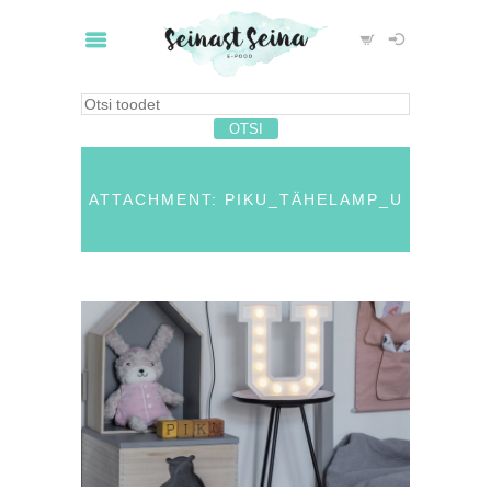
ATTACHMENT: PIKU_TÄHELAMP_U