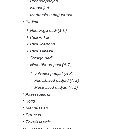
Põrandapadjad
Istepadjad
Madratsid mängunurka
Padjad
Numbriga padi (1-0)
Padi Ankur
Padi Jõehobu
Padi Täheke
Satsiga padi
Nimetähega padi (A-Z)
Velvetist padjad (A-Z)
Puuvillased padjad (A-Z)
Mustrilised padjad (A-Z)
Aksessuaarid
Kotid
Mänguasjad
Sisustus
Tekstiil lastele