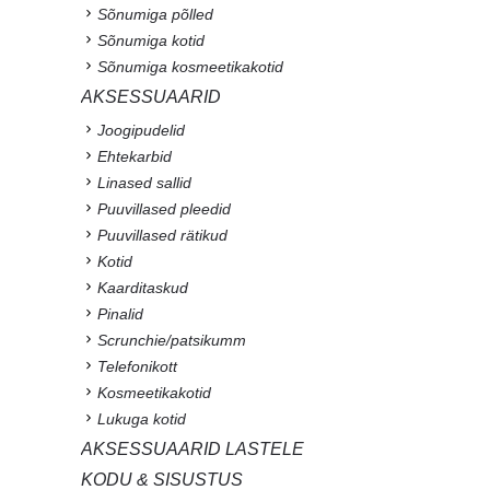
Sõnumiga põlled
Sõnumiga kotid
Sõnumiga kosmeetikakotid
AKSESSUAARID
Joogipudelid
Ehtekarbid
Linased sallid
Puuvillased pleedid
Puuvillased rätikud
Kotid
Kaarditaskud
Pinalid
Scrunchie/patsikumm
Telefonikott
Kosmeetikakotid
Lukuga kotid
AKSESSUAARID LASTELE
KODU & SISUSTUS