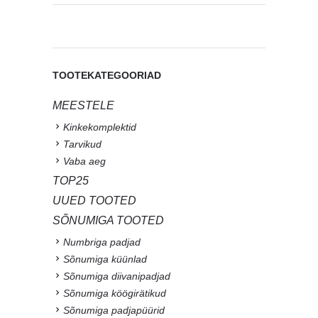
TOOTEKATEGOORIAD
MEESTELE
Kinkekomplektid
Tarvikud
Vaba aeg
TOP25
UUED TOOTED
SÕNUMIGA TOOTED
Numbriga padjad
Sõnumiga küünlad
Sõnumiga diivanipadjad
Sõnumiga köögirätikud
Sõnumiga padjapüürid