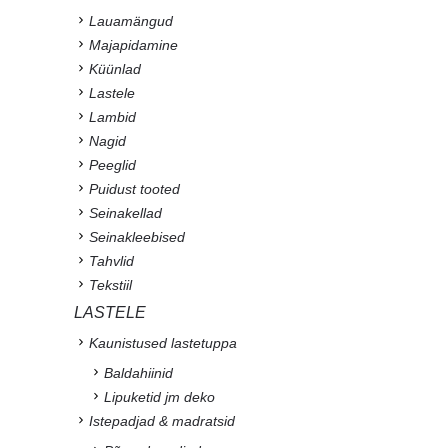
Lauamängud
Majapidamine
Küünlad
Lastele
Lambid
Nagid
Peeglid
Puidust tooted
Seinakellad
Seinakleebised
Tahvlid
Tekstiil
LASTELE
Kaunistused lastetuppa
Baldahiinid
Lipuketid jm deko
Istepadjad & madratsid