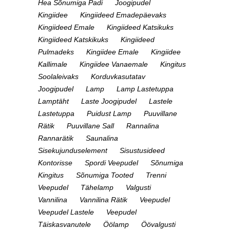
Hea Sõnumiga Padi
Joogipudel
Kingiidee
Kingiideed Emadepäevaks
Kingiideed Emale
Kingiideed Katsikuks
Kingiideed Katskikuks
Kingiideed
Pulmadeks
Kingiidee Emale
Kingiidee
Kallimale
Kingiidee Vanaemale
Kingitus
Soolaleivaks
Korduvkasutatav
Joogipudel
Lamp
Lamp Lastetuppa
Lamptäht
Laste Joogipudel
Lastele
Lastetuppa
Puidust Lamp
Puuvillane
Rätik
Puuvillane Sall
Rannalina
Rannarätik
Saunalina
Sisekujunduselement
Sisustusideed
Kontorisse
Spordi Veepudel
Sõnumiga
Kingitus
Sõnumiga Tooted
Trenni
Veepudel
Tähelamp
Valgusti
Vannilina
Vannilina Rätik
Veepudel
Veepudel Lastele
Veepudel
Täiskasvanutele
Öölamp
Öövalgusti