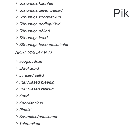
Sõnumiga küünlad
Pi
Sõnumiga diivanipadjad
Sõnumiga köögirätikud
Sõnumiga padjapüürid
Sõnumiga põlled
Sõnumiga kotid
Sõnumiga kosmeetikakotid
AKSESSUAARID
Joogipudelid
Ehtekarbid
Linased sallid
Puuvillased pleedid
Puuvillased rätikud
Kotid
Kaarditaskud
Pinalid
Scrunchie/patsikumm
Telefonikott