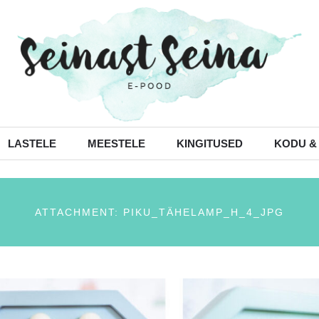
LASTELE
MEESTELE
KINGITUSED
KODU &
ATTACHMENT: PIKU_TÄHELAMP_H_4_JPG