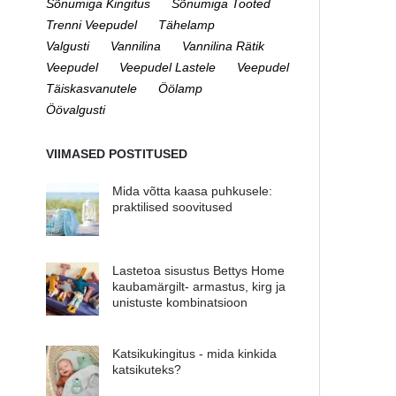
Sõnumiga Kingitus
Sõnumiga Tooted
Trenni Veepudel
Tähelamp
Valgusti
Vannilina
Vannilina Rätik
Veepudel
Veepudel Lastele
Veepudel
Täiskasvanutele
Öölamp
Öövalgusti
VIIMASED POSTITUSED
Mida võtta kaasa puhkusele:
praktilised soovitused
Lastetoa sisustus Bettys Home
kaubamärgilt- armastus, kirg ja
unistuste kombinatsioon
Katsikukingitus - mida kinkida
katsikuteks?