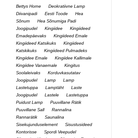
Bettys Home
Deokratiivne Lamp
Diivanipadi
Eesti Toode
Hea
Sõnum
Hea Sõnumiga Padi
Joogipudel
Kingiidee
Kingiideed
Emadepäevaks
Kingiideed Emale
Kingiideed Katsikuks
Kingiideed
Katskikuks
Kingiideed Pulmadeks
Kingiidee Emale
Kingiidee Kallimale
Kingiidee Vanaemale
Kingitus
Soolaleivaks
Korduvkasutatav
Joogipudel
Lamp
Lamp
Lastetuppa
Lamptäht
Laste
Joogipudel
Lastele
Lastetuppa
Puidust Lamp
Puuvillane Rätik
Puuvillane Sall
Rannalina
Rannarätik
Saunalina
Sisekujunduselement
Sisustusideed
Kontorisse
Spordi Veepudel