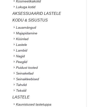
Kosmeetikakotid
Lukuga kotid
AKSESSUAARID LASTELE
KODU & SISUSTUS
Lauamängud
Majapidamine
Küünlad
Lastele
Lambid
Nagid
Peeglid
Puidust tooted
Seinakellad
Seinakleebised
Tahvlid
Tekstiil
LASTELE
Kaunistused lastetuppa