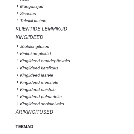
Mänguasjad
Sisustus
Tekstiil lastele
KLIENTIDE LEMMIKUD
KINGIIDEED
Jõulukingitused
Kinkekomplektid
Kingiideed emadepäevaks
Kingiideed katsikuks
Kingiideed lastele
Kingiideed meestele
Kingiideed naistele
Kingiideed pulmadeks
Kingiideed soolaleivaks
ÄRIKINGITUSED
TEEMAD