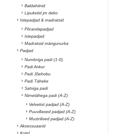
Baldahiinid
Lipuketid jm deko
Istepadjad & madratsid
Põrandapadjad
Istepadjad
Madratsid mängunurka
Padjad
Numbriga padi (1-0)
Padi Ankur
Padi Jõehobu
Padi Täheke
Satsiga padi
Nimetähega padi (A-Z)
Velvetist padjad (A-Z)
Puuvillased padjad (A-Z)
Mustrilised padjad (A-Z)
Aksessuaarid
Kotid