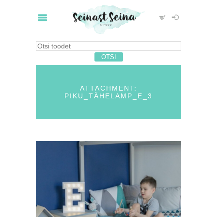
ATTACHMENT:
PIKU_TÄHELAMP_E_3