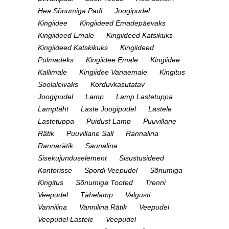
Hea Sõnumiga Padi
Joogipudel
Kingiidee
Kingiideed Emadepäevaks
Kingiideed Emale
Kingiideed Katsikuks
Kingiideed Katskikuks
Kingiideed
Pulmadeks
Kingiidee Emale
Kingiidee
Kallimale
Kingiidee Vanaemale
Kingitus
Soolaleivaks
Korduvkasutatav
Joogipudel
Lamp
Lamp Lastetuppa
Lamptäht
Laste Joogipudel
Lastele
Lastetuppa
Puidust Lamp
Puuvillane
Rätik
Puuvillane Sall
Rannalina
Rannarätik
Saunalina
Sisekujunduselement
Sisustusideed
Kontorisse
Spordi Veepudel
Sõnumiga
Kingitus
Sõnumiga Tooted
Trenni
Veepudel
Tähelamp
Valgusti
Vannilina
Vannilina Rätik
Veepudel
Veepudel Lastele
Veepudel