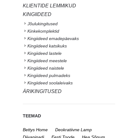
KLIENTIDE LEMMIKUD
KINGIIDEED
Jõulukingitused
Kinkekomplektid
Kingiideed emadepäevaks
Kingiideed katsikuks
Kingiideed lastele
Kingiideed meestele
Kingiideed naistele
Kingiideed pulmadeks
Kingiideed soolaleivaks
ÄRIKINGITUSED
TEEMAD
Bettys Home
Deokratiivne Lamp
Diivanipadi
Eesti Toode
Hea Sõnum