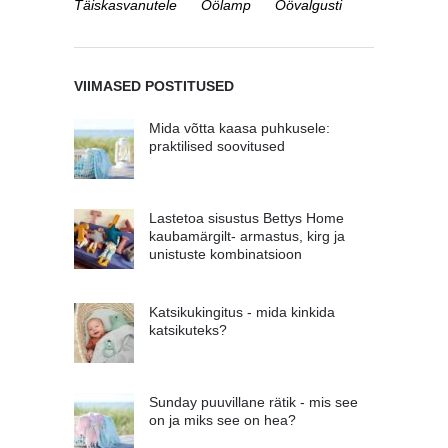
Täiskasvanutele
Öölamp
Öövalgusti
VIIMASED POSTITUSED
Mida võtta kaasa puhkusele:
praktilised soovitused
Lastetoa sisustus Bettys Home
kaubamärgilt- armastus, kirg ja
unistuste kombinatsioon
Katsikukingitus - mida kinkida
katsikuteks?
Sunday puuvillane rätik - mis see
on ja miks see on hea?