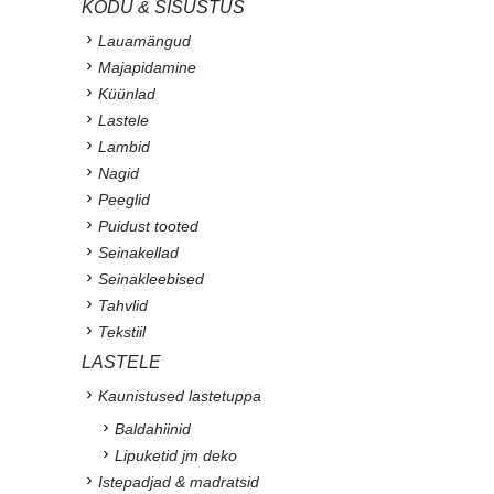
KODU & SISUSTUS
Lauamängud
Majapidamine
Küünlad
Lastele
Lambid
Nagid
Peeglid
Puidust tooted
Seinakellad
Seinakleebised
Tahvlid
Tekstiil
LASTELE
Kaunistused lastetuppa
Baldahiinid
Lipuketid jm deko
Istepadjad & madratsid