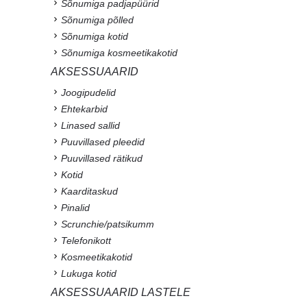
Sõnumiga padjapüürid
Sõnumiga põlled
Sõnumiga kotid
Sõnumiga kosmeetikakotid
AKSESSUAARID
Joogipudelid
Ehtekarbid
Linased sallid
Puuvillased pleedid
Puuvillased rätikud
Kotid
Kaarditaskud
Pinalid
Scrunchie/patsikumm
Telefonikott
Kosmeetikakotid
Lukuga kotid
AKSESSUAARID LASTELE