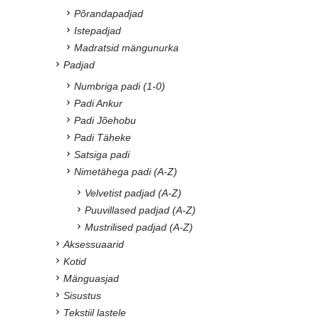
Põrandapadjad
Istepadjad
Madratsid mängunurka
Padjad
Numbriga padi (1-0)
Padi Ankur
Padi Jõehobu
Padi Täheke
Satsiga padi
Nimetähega padi (A-Z)
Velvetist padjad (A-Z)
Puuvillased padjad (A-Z)
Mustrilised padjad (A-Z)
Aksessuaarid
Kotid
Mänguasjad
Sisustus
Tekstiil lastele