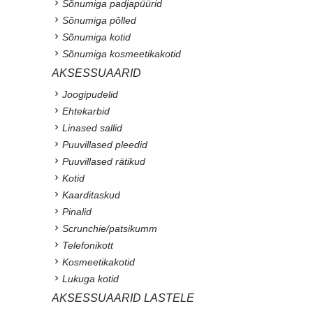
Sõnumiga padjapüürid
Sõnumiga põlled
Sõnumiga kotid
Sõnumiga kosmeetikakotid
AKSESSUAARID
Joogipudelid
Ehtekarbid
Linased sallid
Puuvillased pleedid
Puuvillased rätikud
Kotid
Kaarditaskud
Pinalid
Scrunchie/patsikumm
Telefonikott
Kosmeetikakotid
Lukuga kotid
AKSESSUAARID LASTELE