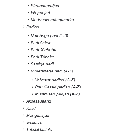
Põrandapadjad
Istepadjad
Madratsid mängunurka
Padjad
Numbriga padi (1-0)
Padi Ankur
Padi Jõehobu
Padi Täheke
Satsiga padi
Nimetähega padi (A-Z)
Velvetist padjad (A-Z)
Puuvillased padjad (A-Z)
Mustrilised padjad (A-Z)
Aksessuaarid
Kotid
Mänguasjad
Sisustus
Tekstiil lastele