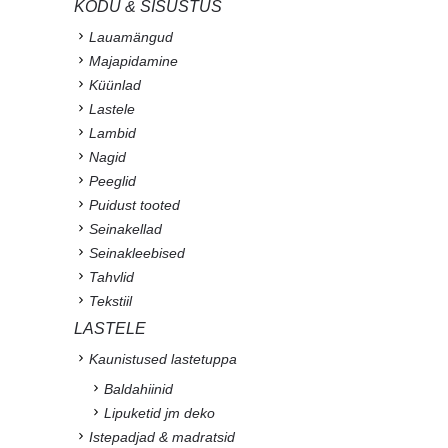
KODU & SISUSTUS
Lauamängud
Majapidamine
Küünlad
Lastele
Lambid
Nagid
Peeglid
Puidust tooted
Seinakellad
Seinakleebised
Tahvlid
Tekstiil
LASTELE
Kaunistused lastetuppa
Baldahiinid
Lipuketid jm deko
Istepadjad & madratsid