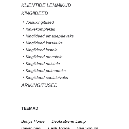
KLIENTIDE LEMMIKUD
KINGIIDEED
Jõulukingitused
Kinkekomplektid
Kingiideed emadepäevaks
Kingiideed katsikuks
Kingiideed lastele
Kingiideed meestele
Kingiideed naistele
Kingiideed pulmadeks
Kingiideed soolaleivaks
ÄRIKINGITUSED
TEEMAD
Bettys Home
Deokratiivne Lamp
Diivanipadi
Eesti Toode
Hea Sõnum