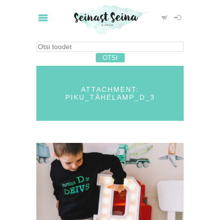
ATTACHMENT:
PIKU_TÄHELAMP_D_3