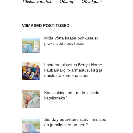
Täiskasvanutele
Öölamp
Öövalgusti
VIIMASED POSTITUSED
Mida võtta kaasa puhkusele:
praktilised soovitused
Lastetoa sisustus Bettys Home
kaubamärgilt- armastus, kirg ja
unistuste kombinatsioon
Katsikukingitus - mida kinkida
katsikuteks?
Sunday puuvillane rätik - mis see
on ja miks see on hea?