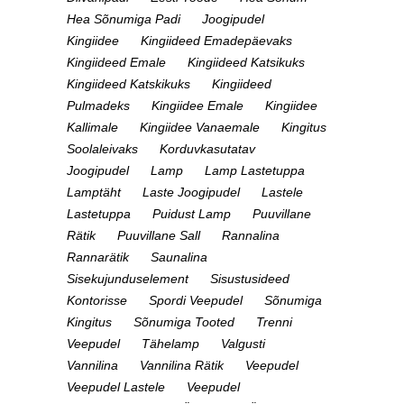
Hea Sõnumiga Padi
Joogipudel
Kingiidee
Kingiideed Emadepäevaks
Kingiideed Emale
Kingiideed Katsikuks
Kingiideed Katskikuks
Kingiideed
Pulmadeks
Kingiidee Emale
Kingiidee
Kallimale
Kingiidee Vanaemale
Kingitus
Soolaleivaks
Korduvkasutatav
Joogipudel
Lamp
Lamp Lastetuppa
Lamptäht
Laste Joogipudel
Lastele
Lastetuppa
Puidust Lamp
Puuvillane
Rätik
Puuvillane Sall
Rannalina
Rannarätik
Saunalina
Sisekujunduselement
Sisustusideed
Kontorisse
Spordi Veepudel
Sõnumiga
Kingitus
Sõnumiga Tooted
Trenni
Veepudel
Tähelamp
Valgusti
Vannilina
Vannilina Rätik
Veepudel
Veepudel Lastele
Veepudel