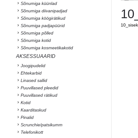
Sõnumiga küünlad
10
Sõnumiga diivanipadjad
Sõnumiga köögirätikud
10_sisek
Sõnumiga padjapüürid
Sõnumiga põlled
Sõnumiga kotid
Sõnumiga kosmeetikakotid
AKSESSUAARID
Joogipudelid
Ehtekarbid
Linased sallid
Puuvillased pleedid
Puuvillased rätikud
Kotid
Kaarditaskud
Pinalid
Scrunchie/patsikumm
Telefonikott