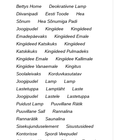
Bettys Home
Deokratiivne Lamp
Diivanipadi
Eesti Toode
Hea
Sõnum
Hea Sõnumiga Padi
Joogipudel
Kingiidee
Kingiideed
Emadepäevaks
Kingiideed Emale
Kingiideed Katsikuks
Kingiideed
Katskikuks
Kingiideed Pulmadeks
Kingiidee Emale
Kingiidee Kallimale
Kingiidee Vanaemale
Kingitus
Soolaleivaks
Korduvkasutatav
Joogipudel
Lamp
Lamp
Lastetuppa
Lamptäht
Laste
Joogipudel
Lastele
Lastetuppa
Puidust Lamp
Puuvillane Rätik
Puuvillane Sall
Rannalina
Rannarätik
Saunalina
Sisekujunduselement
Sisustusideed
Kontorisse
Spordi Veepudel