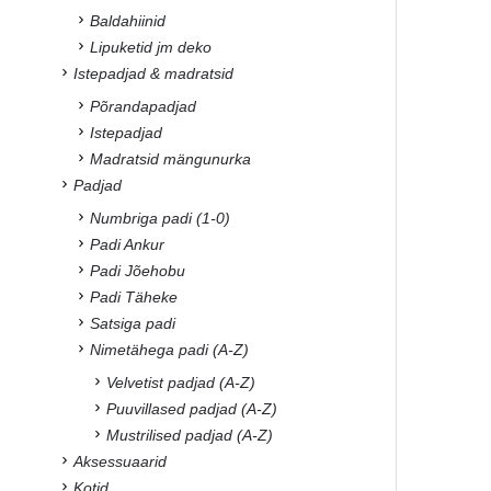
Baldahiinid
Lipuketid jm deko
Istepadjad & madratsid
Põrandapadjad
Istepadjad
Madratsid mängunurka
Padjad
Numbriga padi (1-0)
Padi Ankur
Padi Jõehobu
Padi Täheke
Satsiga padi
Nimetähega padi (A-Z)
Velvetist padjad (A-Z)
Puuvillased padjad (A-Z)
Mustrilised padjad (A-Z)
Aksessuaarid
Kotid