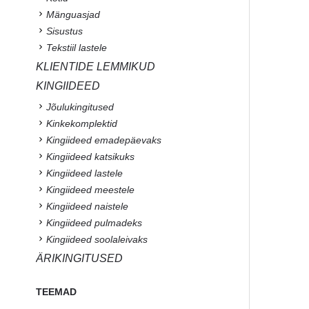
Mänguasjad
Sisustus
Tekstiil lastele
KLIENTIDE LEMMIKUD
KINGIIDEED
Jõulukingitused
Kinkekomplektid
Kingiideed emadepäevaks
Kingiideed katsikuks
Kingiideed lastele
Kingiideed meestele
Kingiideed naistele
Kingiideed pulmadeks
Kingiideed soolaleivaks
ÄRIKINGITUSED
TEEMAD