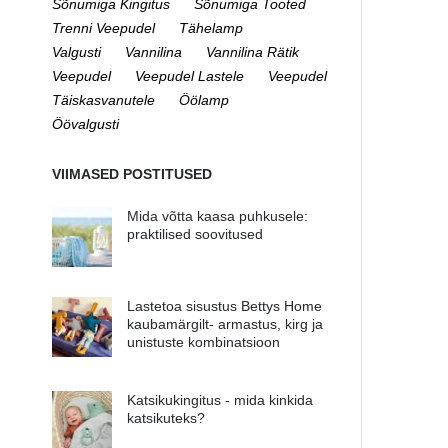
Sõnumiga Kingitus
Sõnumiga Tooted
Trenni Veepudel
Tähelamp
Valgusti
Vannilina
Vannilina Rätik
Veepudel
Veepudel Lastele
Veepudel
Täiskasvanutele
Öölamp
Öövalgusti
VIIMASED POSTITUSED
Mida võtta kaasa puhkusele:
praktilised soovitused
Lastetoa sisustus Bettys Home
kaubamärgilt- armastus, kirg ja
unistuste kombinatsioon
Katsikukingitus - mida kinkida
katsikuteks?