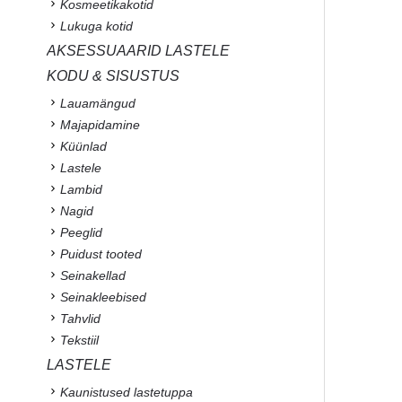
Kosmeetikakotid
Lukuga kotid
AKSESSUAARID LASTELE
KODU & SISUSTUS
Lauamängud
Majapidamine
Küünlad
Lastele
Lambid
Nagid
Peeglid
Puidust tooted
Seinakellad
Seinakleebised
Tahvlid
Tekstiil
LASTELE
Kaunistused lastetuppa