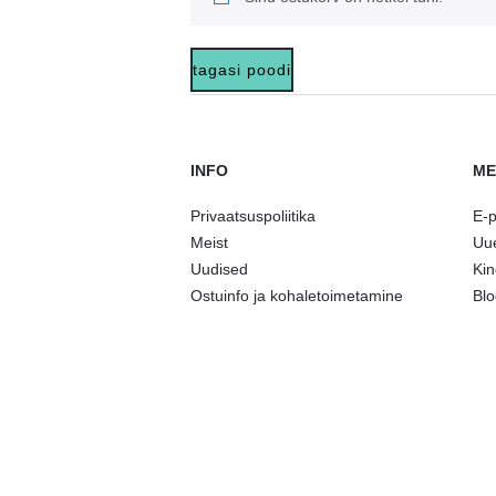
tagasi poodi
INFO
ME
Privaatsuspoliitika
E-
Meist
Uu
Uudised
Kin
Ostuinfo ja kohaletoimetamine
Blo