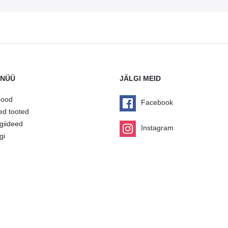
NÜÜ
JÄLGI MEID
pood
Facebook
ed tooted
giideed
Instagram
gi