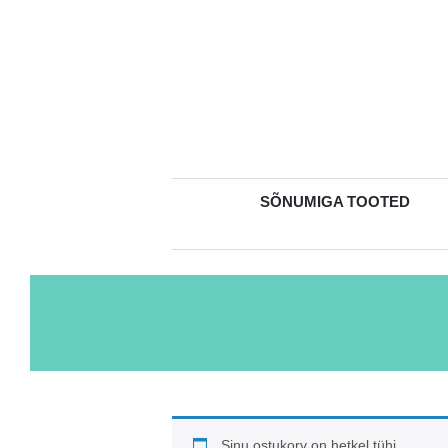
SÕNUMIGA TOOTED
Sinu ostukorv on hetkel tühi.