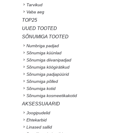
Tarvikud
Vaba aeg
TOP25
UUED TOOTED
SÕNUMIGA TOOTED
Numbriga padjad
Sõnumiga küünlad
Sõnumiga diivanipadjad
Sõnumiga köögirätikud
Sõnumiga padjapüürid
Sõnumiga põlled
Sõnumiga kotid
Sõnumiga kosmeetikakotid
AKSESSUAARID
Joogipudelid
Ehtekarbid
Linased sallid