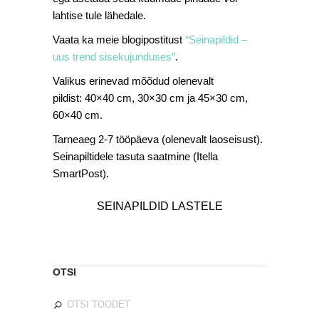
lahtise tule lähedale.
Vaata ka meie blogipostitust
“Seinapildid –
uus trend sisekujunduses”
.
Valikus erinevad mõõdud olenevalt
pildist: 40×40 cm, 30×30 cm ja 45×30 cm,
60×40 cm.
Tarneaeg 2-7 tööpäeva (olenevalt laoseisust).
Seinapiltidele tasuta saatmine (Itella
SmartPost).
SEINAPILDID LASTELE
OTSI