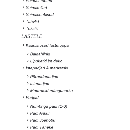
Puidust tooted
Seinakellad
Seinakleebised
Tahvlid
Tekstiil
LASTELE
Kaunistused lastetuppa
Baldahiinid
Lipuketid jm deko
Istepadjad & madratsid
Põrandapadjad
Istepadjad
Madratsid mängunurka
Padjad
Numbriga padi (1-0)
Padi Ankur
Padi Jõehobu
Padi Täheke