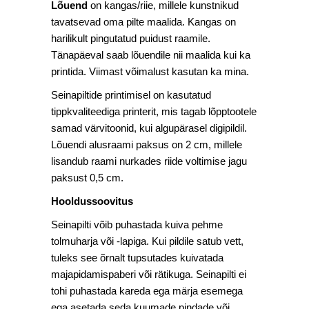
Lõuend
on kangas/riie, millele kunstnikud
tavatsevad oma pilte maalida. Kangas on
harilikult pingutatud puidust raamile.
Tänapäeval saab lõuendile nii maalida kui ka
printida. Viimast võimalust kasutan ka mina.
Seinapiltide printimisel on kasutatud
tippkvaliteediga printerit, mis tagab lõpptootele
samad värvitoonid, kui algupärasel digipildil.
Lõuendi alusraami paksus on 2 cm, millele
lisandub raami nurkades riide voltimise jagu
paksust 0,5 cm.
Hooldussoovitus
Seinapilti võib puhastada kuiva pehme
tolmuharja või -lapiga. Kui pildile satub vett,
tuleks see õrnalt tupsutades kuivatada
majapidamispaberi või rätikuga. Seinapilti
ei
tohi puhastada kareda ega märja esemega
ega asetada seda kuumade pindade või