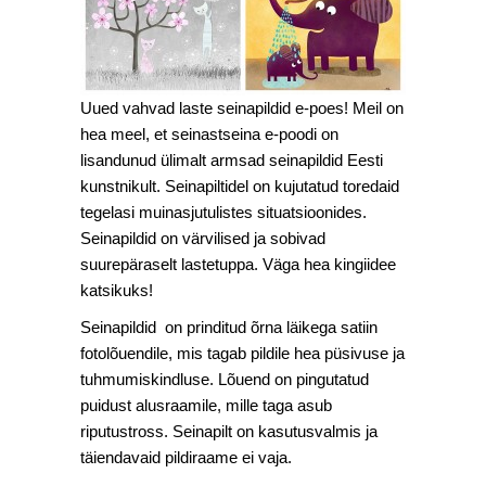
Uued vahvad laste seinapildid e-poes! Meil on
hea meel, et seinastseina e-poodi on
lisandunud ülimalt armsad seinapildid Eesti
kunstnikult. Seinapiltidel on kujutatud toredaid
tegelasi muinasjutulistes situatsioonides.
Seinapildid on värvilised ja sobivad
suurepäraselt lastetuppa. Väga hea kingiidee
katsikuks!
Seinapildid on prinditud õrna läikega satiin
fotolõuendile, mis tagab pildile hea püsivuse ja
tuhmumiskindluse. Lõuend on pingutatud
puidust alusraamile, mille taga asub
riputustross. Seinapilt on kasutusvalmis ja
täiendavaid pildiraame ei vaja.