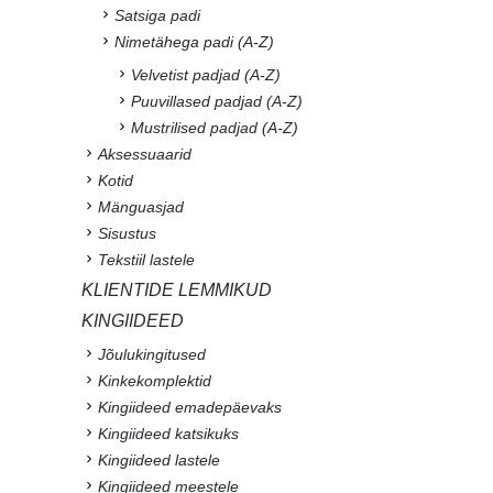
Satsiga padi
Nimetähega padi (A-Z)
Velvetist padjad (A-Z)
Puuvillased padjad (A-Z)
Mustrilised padjad (A-Z)
Aksessuaarid
Kotid
Mänguasjad
Sisustus
Tekstiil lastele
KLIENTIDE LEMMIKUD
KINGIIDEED
Jõulukingitused
Kinkekomplektid
Kingiideed emadepäevaks
Kingiideed katsikuks
Kingiideed lastele
Kingiideed meestele