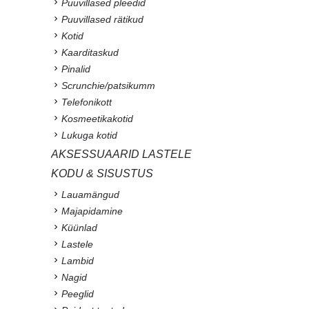
Puuvillased pleedid
Puuvillased rätikud
Kotid
Kaarditaskud
Pinalid
Scrunchie/patsikumm
Telefonikott
Kosmeetikakotid
Lukuga kotid
AKSESSUAARID LASTELE
KODU & SISUSTUS
Lauamängud
Majapidamine
Küünlad
Lastele
Lambid
Nagid
Peeglid