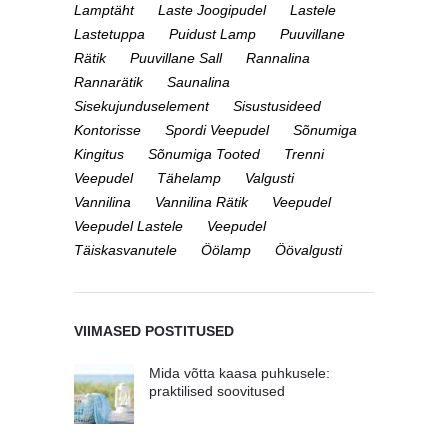
Lamptäht
Laste Joogipudel
Lastele
Lastetuppa
Puidust Lamp
Puuvillane
Rätik
Puuvillane Sall
Rannalina
Rannarätik
Saunalina
Sisekujunduselement
Sisustusideed
Kontorisse
Spordi Veepudel
Sõnumiga
Kingitus
Sõnumiga Tooted
Trenni
Veepudel
Tähelamp
Valgusti
Vannilina
Vannilina Rätik
Veepudel
Veepudel Lastele
Veepudel
Täiskasvanutele
Öölamp
Öövalgusti
VIIMASED POSTITUSED
Mida võtta kaasa puhkusele:
praktilised soovitused