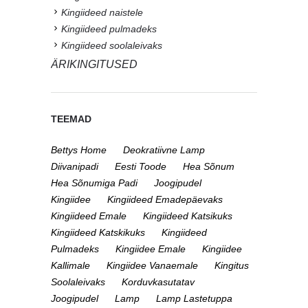
Kingiideed naistele
Kingiideed pulmadeks
Kingiideed soolaleivaks
ÄRIKINGITUSED
TEEMAD
Bettys Home
Deokratiivne Lamp
Diivanipadi
Eesti Toode
Hea Sõnum
Hea Sõnumiga Padi
Joogipudel
Kingiidee
Kingiideed Emadepäevaks
Kingiideed Emale
Kingiideed Katsikuks
Kingiideed Katskikuks
Kingiideed
Pulmadeks
Kingiidee Emale
Kingiidee
Kallimale
Kingiidee Vanaemale
Kingitus
Soolaleivaks
Korduvkasutatav
Joogipudel
Lamp
Lamp Lastetuppa