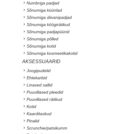
Numbriga padjad
Sõnumiga küünlad
Sõnumiga diivanipadjad
Sõnumiga köögirätikud
Sõnumiga padjapüürid
Sõnumiga põlled
Sõnumiga kotid
Sõnumiga kosmeetikakotid
AKSESSUAARID
Joogipudelid
Ehtekarbid
Linased sallid
Puuvillased pleedid
Puuvillased rätikud
Kotid
Kaarditaskud
Pinalid
Scrunchie/patsikumm