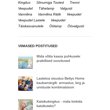
Kingitus
Sõnumiga Tooted
Trenni
Veepudel
Tähelamp
Valgusti
Vannilina
Vannilina Rätik
Veepudel
Veepudel Lastele
Veepudel
Täiskasvanutele
Öölamp
Öövalgusti
VIIMASED POSTITUSED
Mida võtta kaasa puhkusele:
praktilised soovitused
Lastetoa sisustus Bettys Home
kaubamärgilt- armastus, kirg ja
unistuste kombinatsioon
Katsikukingitus - mida kinkida
katsikuteks?