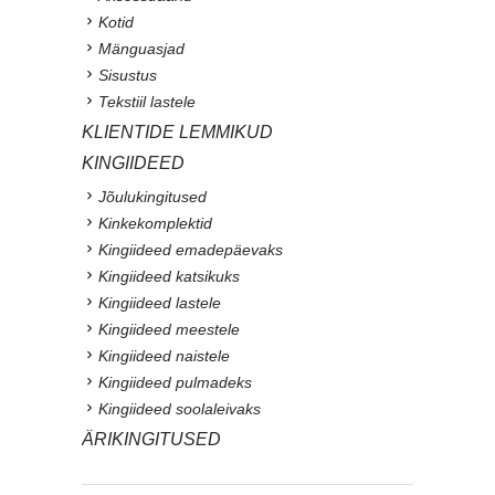
Kotid
Mänguasjad
Sisustus
Tekstiil lastele
KLIENTIDE LEMMIKUD
KINGIIDEED
Jõulukingitused
Kinkekomplektid
Kingiideed emadepäevaks
Kingiideed katsikuks
Kingiideed lastele
Kingiideed meestele
Kingiideed naistele
Kingiideed pulmadeks
Kingiideed soolaleivaks
ÄRIKINGITUSED