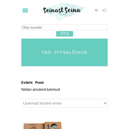
TAG: PITSALÕIKUR
Esileht
/
Pood
/ Tooted siltidega “pitsalõikur”
Näitan ainukest tulemust