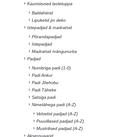
Kaunistused lastetuppa
Baldahiinid
Lipuketid jm deko
Istepadjad & madratsid
Põrandapadjad
Istepadjad
Madratsid mängunurka
Padjad
Numbriga padi (1-0)
Padi Ankur
Padi Jõehobu
Padi Täheke
Satsiga padi
Nimetähega padi (A-Z)
Velvetist padjad (A-Z)
Puuvillased padjad (A-Z)
Mustrilised padjad (A-Z)
Aksessuaarid