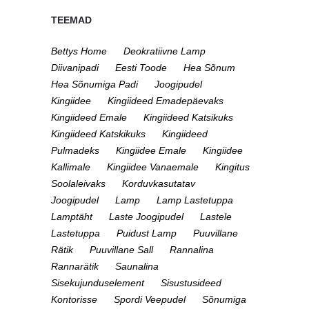
TEEMAD
Bettys Home
Deokratiivne Lamp
Diivanipadi
Eesti Toode
Hea Sõnum
Hea Sõnumiga Padi
Joogipudel
Kingiidee
Kingiideed Emadepäevaks
Kingiideed Emale
Kingiideed Katsikuks
Kingiideed Katskikuks
Kingiideed
Pulmadeks
Kingiidee Emale
Kingiidee
Kallimale
Kingiidee Vanaemale
Kingitus
Soolaleivaks
Korduvkasutatav
Joogipudel
Lamp
Lamp Lastetuppa
Lamptäht
Laste Joogipudel
Lastele
Lastetuppa
Puidust Lamp
Puuvillane
Rätik
Puuvillane Sall
Rannalina
Rannarätik
Saunalina
Sisekujunduselement
Sisustusideed
Kontorisse
Spordi Veepudel
Sõnumiga