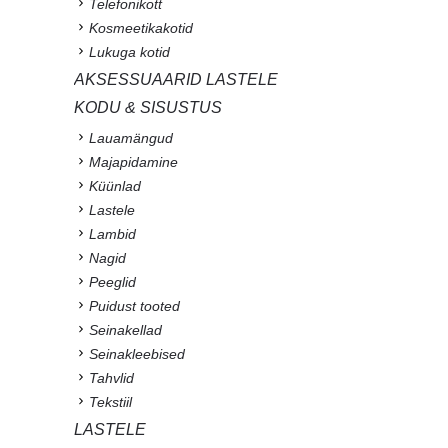
Telefonikott
Kosmeetikakotid
Lukuga kotid
AKSESSUAARID LASTELE
KODU & SISUSTUS
Lauamängud
Majapidamine
Küünlad
Lastele
Lambid
Nagid
Peeglid
Puidust tooted
Seinakellad
Seinakleebised
Tahvlid
Tekstiil
LASTELE