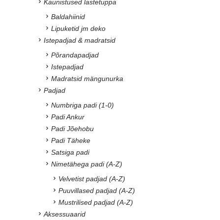
Kaunistused lastetuppa
Baldahiinid
Lipuketid jm deko
Istepadjad & madratsid
Põrandapadjad
Istepadjad
Madratsid mängunurka
Padjad
Numbriga padi (1-0)
Padi Ankur
Padi Jõehobu
Padi Täheke
Satsiga padi
Nimetähega padi (A-Z)
Velvetist padjad (A-Z)
Puuvillased padjad (A-Z)
Mustrilised padjad (A-Z)
Aksessuaarid