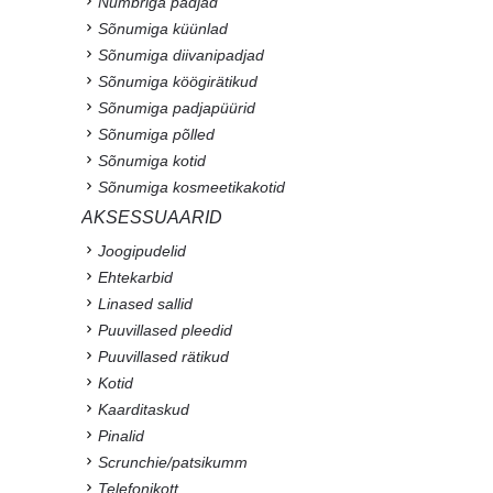
Numbriga padjad
Sõnumiga küünlad
Sõnumiga diivanipadjad
Sõnumiga köögirätikud
Sõnumiga padjapüürid
Sõnumiga põlled
Sõnumiga kotid
Sõnumiga kosmeetikakotid
AKSESSUAARID
Joogipudelid
Ehtekarbid
Linased sallid
Puuvillased pleedid
Puuvillased rätikud
Kotid
Kaarditaskud
Pinalid
Scrunchie/patsikumm
Telefonikott