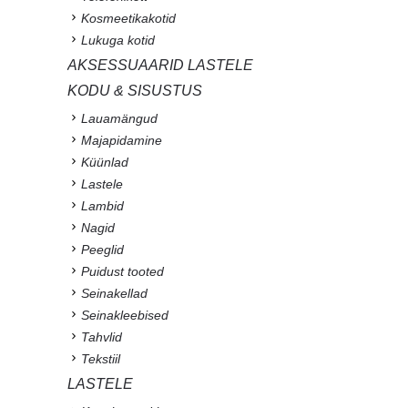
Kosmeetikakotid
Lukuga kotid
AKSESSUAARID LASTELE
KODU & SISUSTUS
Lauamängud
Majapidamine
Küünlad
Lastele
Lambid
Nagid
Peeglid
Puidust tooted
Seinakellad
Seinakleebised
Tahvlid
Tekstiil
LASTELE