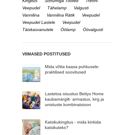
Kingitus
Sõnumiga Tooted
Trenni
Veepudel
Tähelamp
Valgusti
Vannilina
Vannilina Rätik
Veepudel
Veepudel Lastele
Veepudel
Täiskasvanutele
Öölamp
Öövalgusti
VIIMASED POSTITUSED
Mida võtta kaasa puhkusele:
praktilised soovitused
Lastetoa sisustus Bettys Home
kaubamärgilt- armastus, kirg ja
unistuste kombinatsioon
Katsikukingitus - mida kinkida
katsikuteks?