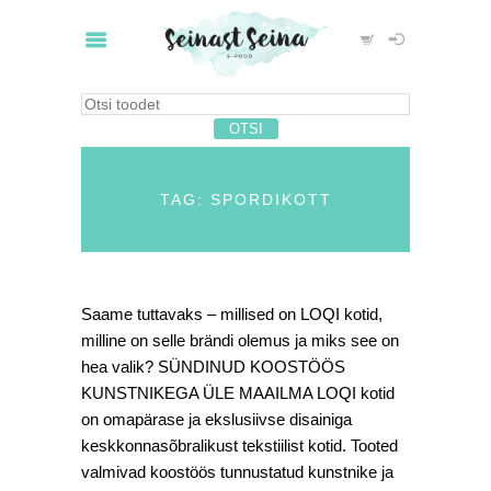
TAG: SPORDIKOTT
Saame tuttavaks – millised on LOQI kotid,
milline on selle brändi olemus ja miks see on
hea valik? SÜNDINUD KOOSTÖÖS
KUNSTNIKEGA ÜLE MAAILMA LOQI kotid
on omapärase ja ekslusiivse disainiga
keskkonnasõbralikust tekstiilist kotid. Tooted
valmivad koostöös tunnustatud kunstnike ja