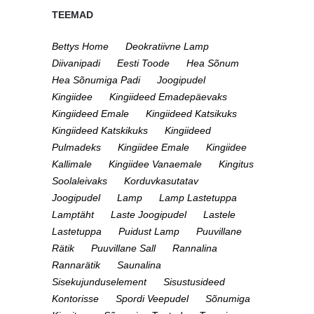
TEEMAD
Bettys Home
Deokratiivne Lamp
Diivanipadi
Eesti Toode
Hea Sõnum
Hea Sõnumiga Padi
Joogipudel
Kingiidee
Kingiideed Emadepäevaks
Kingiideed Emale
Kingiideed Katsikuks
Kingiideed Katskikuks
Kingiideed
Pulmadeks
Kingiidee Emale
Kingiidee
Kallimale
Kingiidee Vanaemale
Kingitus
Soolaleivaks
Korduvkasutatav
Joogipudel
Lamp
Lamp Lastetuppa
Lamptäht
Laste Joogipudel
Lastele
Lastetuppa
Puidust Lamp
Puuvillane
Rätik
Puuvillane Sall
Rannalina
Rannarätik
Saunalina
Sisekujunduselement
Sisustusideed
Kontorisse
Spordi Veepudel
Sõnumiga