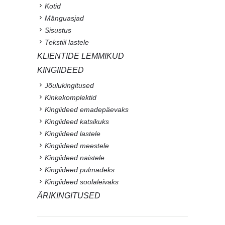
Kotid
Mänguasjad
Sisustus
Tekstiil lastele
KLIENTIDE LEMMIKUD
KINGIIDEED
Jõulukingitused
Kinkekomplektid
Kingiideed emadepäevaks
Kingiideed katsikuks
Kingiideed lastele
Kingiideed meestele
Kingiideed naistele
Kingiideed pulmadeks
Kingiideed soolaleivaks
ÄRIKINGITUSED