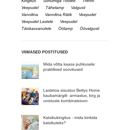
Kingitus
Sõnumiga Tooted
Trenni
Veepudel
Tähelamp
Valgusti
Vannilina
Vannilina Rätik
Veepudel
Veepudel Lastele
Veepudel
Täiskasvanutele
Öölamp
Öövalgusti
VIIMASED POSTITUSED
Mida võtta kaasa puhkusele:
praktilised soovitused
Lastetoa sisustus Bettys Home
kaubamärgilt- armastus, kirg ja
unistuste kombinatsioon
Katsikukingitus - mida kinkida
katsikuteks?