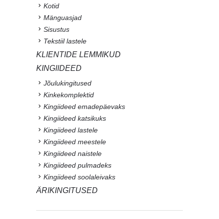
Kotid
Mänguasjad
Sisustus
Tekstiil lastele
KLIENTIDE LEMMIKUD
KINGIIDEED
Jõulukingitused
Kinkekomplektid
Kingiideed emadepäevaks
Kingiideed katsikuks
Kingiideed lastele
Kingiideed meestele
Kingiideed naistele
Kingiideed pulmadeks
Kingiideed soolaleivaks
ÄRIKINGITUSED