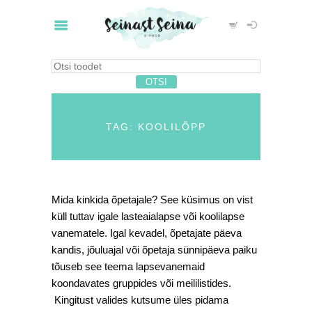
TAG: KOOLILÕPP
Mida kinkida õpetajale? See küsimus on vist
küll tuttav igale lasteaialapse või koolilapse
vanematele. Igal kevadel, õpetajate päeva
kandis, jõuluajal või õpetaja sünnipäeva paiku
tõuseb see teema lapsevanemaid
koondavates gruppides või meililistides.
Kingitust valides kutsume üles pidama