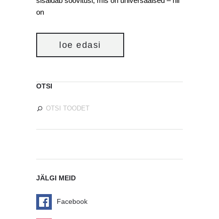
sisaldab soovitusi, mis on universaalsed – nii
on
loe edasi
OTSI
JÄLGI MEID
Facebook