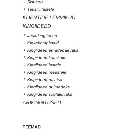
Sisustus
Tekstiil lastele
KLIENTIDE LEMMIKUD
KINGIIDEED
Jõulukingitused
Kinkekomplektid
Kingiideed emadepäevaks
Kingiideed katsikuks
Kingiideed lastele
Kingiideed meestele
Kingiideed naistele
Kingiideed pulmadeks
Kingiideed soolaleivaks
ÄRIKINGITUSED
TEEMAD