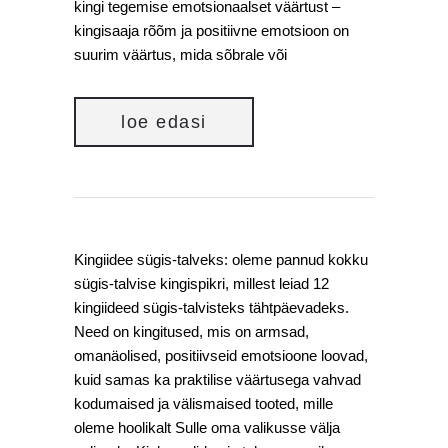
kingi tegemise emotsionaalset väärtust –
kingisaaja rõõm ja positiivne emotsioon on
suurim väärtus, mida sõbrale või
loe edasi
Kingiidee sügis-talveks: oleme pannud kokku
sügis-talvise kingispikri, millest leiad 12
kingiideed sügis-talvisteks tähtpäevadeks.
Need on kingitused, mis on armsad,
omanäolised, positiivseid emotsioone loovad,
kuid samas ka praktilise väärtusega vahvad
kodumaised ja välismaised tooted, mille
oleme hoolikalt Sulle oma valikusse välja