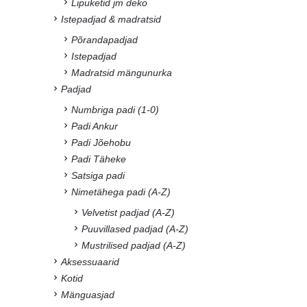
Lipuketid jm deko
Istepadjad & madratsid
Põrandapadjad
Istepadjad
Madratsid mängunurka
Padjad
Numbriga padi (1-0)
Padi Ankur
Padi Jõehobu
Padi Täheke
Satsiga padi
Nimetähega padi (A-Z)
Velvetist padjad (A-Z)
Puuvillased padjad (A-Z)
Mustrilised padjad (A-Z)
Aksessuaarid
Kotid
Mänguasjad