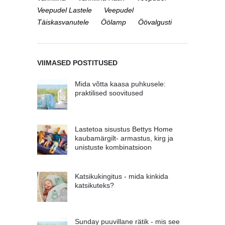
Veepudel Lastele
Veepudel
Täiskasvanutele
Öölamp
Öövalgusti
VIIMASED POSTITUSED
Mida võtta kaasa puhkusele:
praktilised soovitused
Lastetoa sisustus Bettys Home
kaubamärgilt- armastus, kirg ja
unistuste kombinatsioon
Katsikukingitus - mida kinkida
katsikuteks?
Sunday puuvillane rätik - mis see