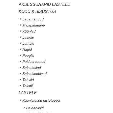
AKSESSUAARID LASTELE
KODU & SISUSTUS
Lauamängud
Majapidamine
Küünlad
Lastele
Lambid
Nagid
Peeglid
Puidust tooted
Seinakellad
Seinakleebised
Tahvlid
Tekstiil
LASTELE
Kaunistused lastetuppa
Baldahiinid