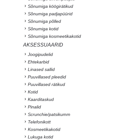
Sõnumiga köögirätikud
Sõnumiga padjapüürid
Sõnumiga põlled
Sõnumiga kotid
Sõnumiga kosmeetikakotid
AKSESSUAARID
Joogipudelid
Ehtekarbid
Linased sallid
Puuvillased pleedid
Puuvillased rätikud
Kotid
Kaarditaskud
Pinalid
Scrunchie/patsikumm
Telefonikott
Kosmeetikakotid
Lukuga kotid