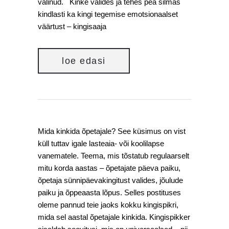
valinud. Kinke valides ja tehes pea silmas
kindlasti ka kingi tegemise emotsionaalset
väärtust – kingisaaja
loe edasi
Mida kinkida õpetajale? See küsimus on vist
küll tuttav igale lasteaia- või koolilapse
vanematele. Teema, mis tõstatub regulaarselt
mitu korda aastas – õpetajate päeva paiku,
õpetaja sünnipäevakingitust valides, jõulude
paiku ja õppeaasta lõpus. Selles postituses
oleme pannud teie jaoks kokku kingispikri,
mida sel aastal õpetajale kinkida. Kingispikker