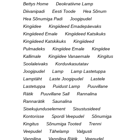
Bettys Home
Deokratiivne Lamp
Diivanipadi
Eesti Toode
Hea Sõnum
Hea Sõnumiga Padi
Joogipudel
Kingiidee
Kingiideed Emadepäevaks
Kingiideed Emale
Kingiideed Katsikuks
Kingiideed Katskikuks
Kingiideed
Pulmadeks
Kingiidee Emale
Kingiidee
Kallimale
Kingiidee Vanaemale
Kingitus
Soolaleivaks
Korduvkasutatav
Joogipudel
Lamp
Lamp Lastetuppa
Lamptäht
Laste Joogipudel
Lastele
Lastetuppa
Puidust Lamp
Puuvillane
Rätik
Puuvillane Sall
Rannalina
Rannarätik
Saunalina
Sisekujunduselement
Sisustusideed
Kontorisse
Spordi Veepudel
Sõnumiga
Kingitus
Sõnumiga Tooted
Trenni
Veepudel
Tähelamp
Valgusti
Vannilina
Vannilina Rätik
Veepudel