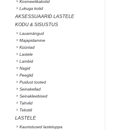
Kosmeetikakotid
Lukuga kotid
AKSESSUAARID LASTELE
KODU & SISUSTUS
Lauamängud
Majapidamine
Küünlad
Lastele
Lambid
Nagid
Peeglid
Puidust tooted
Seinakellad
Seinakleebised
Tahvlid
Tekstiil
LASTELE
Kaunistused lastetuppa