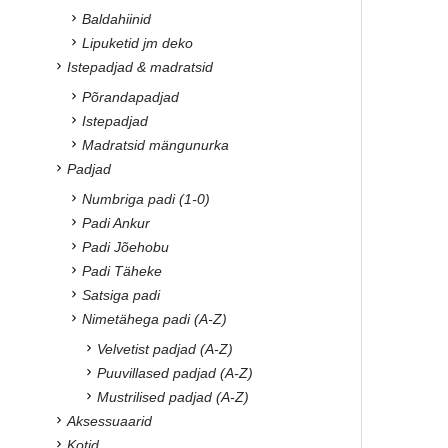
Baldahiinid
Lipuketid jm deko
Istepadjad & madratsid
Põrandapadjad
Istepadjad
Madratsid mängunurka
Padjad
Numbriga padi (1-0)
Padi Ankur
Padi Jõehobu
Padi Täheke
Satsiga padi
Nimetähega padi (A-Z)
Velvetist padjad (A-Z)
Puuvillased padjad (A-Z)
Mustrilised padjad (A-Z)
Aksessuaarid
Kotid