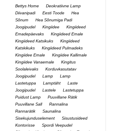
Bettys Home
Deokratiivne Lamp
Diivanipadi
Eesti Toode
Hea
Sõnum
Hea Sõnumiga Padi
Joogipudel
Kingiidee
Kingiideed
Emadepäevaks
Kingiideed Emale
Kingiideed Katsikuks
Kingiideed
Katskikuks
Kingiideed Pulmadeks
Kingiidee Emale
Kingiidee Kallimale
Kingiidee Vanaemale
Kingitus
Soolaleivaks
Korduvkasutatav
Joogipudel
Lamp
Lamp
Lastetuppa
Lamptäht
Laste
Joogipudel
Lastele
Lastetuppa
Puidust Lamp
Puuvillane Rätik
Puuvillane Sall
Rannalina
Rannarätik
Saunalina
Sisekujunduselement
Sisustusideed
Kontorisse
Spordi Veepudel