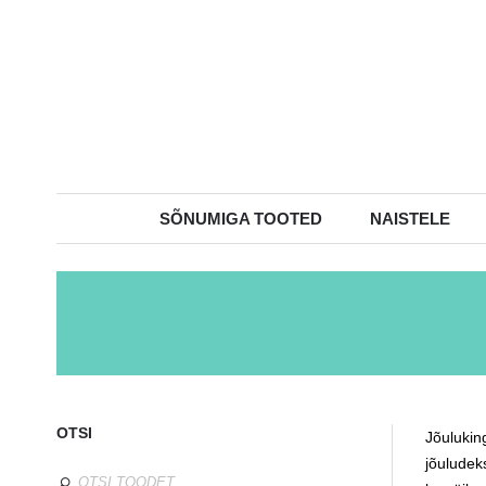
SÕNUMIGA TOOTED
NAISTELE
OTSI
Jõuluking
jõuludeks