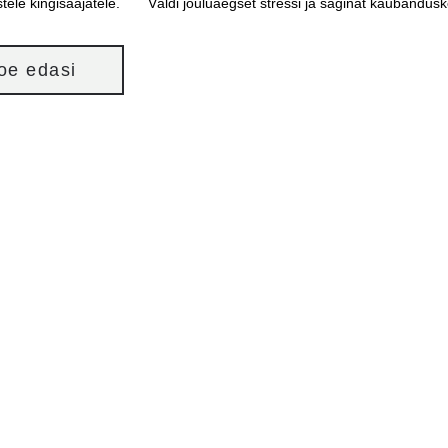
stele kingisaajatele. Väldi jõuluaegset stressi ja saginat kaubanduske
loe edasi