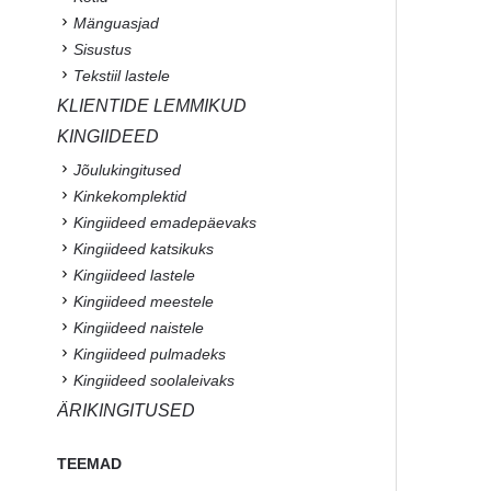
Mänguasjad
Sisustus
Tekstiil lastele
KLIENTIDE LEMMIKUD
KINGIIDEED
Jõulukingitused
Kinkekomplektid
Kingiideed emadepäevaks
Kingiideed katsikuks
Kingiideed lastele
Kingiideed meestele
Kingiideed naistele
Kingiideed pulmadeks
Kingiideed soolaleivaks
ÄRIKINGITUSED
TEEMAD