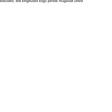
skustes, telli kingitused kogu perele mugavalt ühest