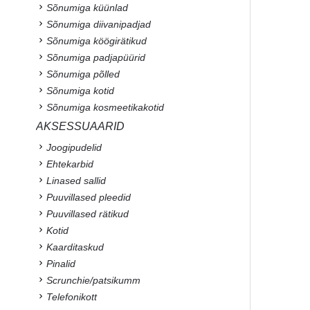
Sõnumiga küünlad
Sõnumiga diivanipadjad
Sõnumiga köögirätikud
Sõnumiga padjapüürid
Sõnumiga põlled
Sõnumiga kotid
Sõnumiga kosmeetikakotid
AKSESSUAARID
Joogipudelid
Ehtekarbid
Linased sallid
Puuvillased pleedid
Puuvillased rätikud
Kotid
Kaarditaskud
Pinalid
Scrunchie/patsikumm
Telefonikott