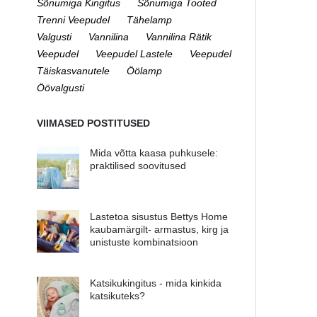
Sõnumiga Kingitus
Sõnumiga Tooted
Trenni Veepudel
Tähelamp
Valgusti
Vannilina
Vannilina Rätik
Veepudel
Veepudel Lastele
Veepudel
Täiskasvanutele
Öölamp
Öövalgusti
VIIMASED POSTITUSED
Mida võtta kaasa puhkusele:
praktilised soovitused
Lastetoa sisustus Bettys Home
kaubamärgilt- armastus, kirg ja
unistuste kombinatsioon
Katsikukingitus - mida kinkida
katsikuteks?