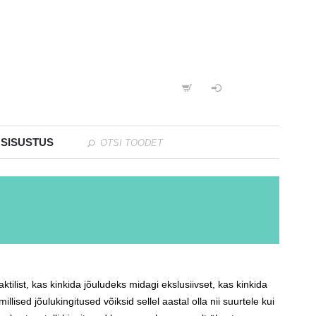
 SISUSTUS
ktilist, kas kinkida jõuludeks midagi ekslusiivset, kas kinkida
llised jõulukingitused võiksid sellel aastal olla nii suurtele kui