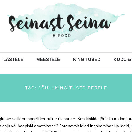
LASTELE
MEESTELE
KINGITUSED
KODU &
TAG: JÕULUKINGITUSED PERELE
ituste valik on sageli keeruline ülesanne. Kas kinkida jõuluks midagi pra
 asju või hoopiski emotsioone? Järgnevalt leiad inspiratsiooni ja ideid, mi