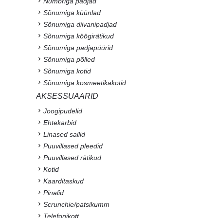
Numbriga padjad
Sõnumiga küünlad
Sõnumiga diivanipadjad
Sõnumiga köögirätikud
Sõnumiga padjapüürid
Sõnumiga põlled
Sõnumiga kotid
Sõnumiga kosmeetikakotid
AKSESSUAARID
Joogipudelid
Ehtekarbid
Linased sallid
Puuvillased pleedid
Puuvillased rätikud
Kotid
Kaarditaskud
Pinalid
Scrunchie/patsikumm
Telefonikott