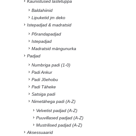
Kaunistused lastetuppa
Baldahiinid
Lipuketid jm deko
Istepadjad & madratsid
Põrandapadjad
Istepadjad
Madratsid mängunurka
Padjad
Numbriga padi (1-0)
Padi Ankur
Padi Jõehobu
Padi Täheke
Satsiga padi
Nimetähega padi (A-Z)
Velvetist padjad (A-Z)
Puuvillased padjad (A-Z)
Mustrilised padjad (A-Z)
Aksessuaarid