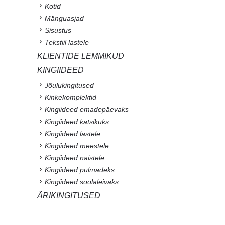
Kotid
Mänguasjad
Sisustus
Tekstiil lastele
KLIENTIDE LEMMIKUD
KINGIIDEED
Jõulukingitused
Kinkekomplektid
Kingiideed emadepäevaks
Kingiideed katsikuks
Kingiideed lastele
Kingiideed meestele
Kingiideed naistele
Kingiideed pulmadeks
Kingiideed soolaleivaks
ÄRIKINGITUSED