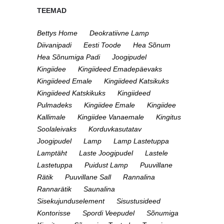
TEEMAD
Bettys Home
Deokratiivne Lamp
Diivanipadi
Eesti Toode
Hea Sõnum
Hea Sõnumiga Padi
Joogipudel
Kingiidee
Kingiideed Emadepäevaks
Kingiideed Emale
Kingiideed Katsikuks
Kingiideed Katskikuks
Kingiideed
Pulmadeks
Kingiidee Emale
Kingiidee
Kallimale
Kingiidee Vanaemale
Kingitus
Soolaleivaks
Korduvkasutatav
Joogipudel
Lamp
Lamp Lastetuppa
Lamptäht
Laste Joogipudel
Lastele
Lastetuppa
Puidust Lamp
Puuvillane
Rätik
Puuvillane Sall
Rannalina
Rannarätik
Saunalina
Sisekujunduselement
Sisustusideed
Kontorisse
Spordi Veepudel
Sõnumiga