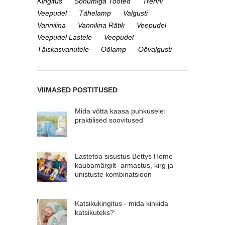
Kingitus
Sõnumiga Tooted
Trenni
Veepudel
Tähelamp
Valgusti
Vannilina
Vannilina Rätik
Veepudel
Veepudel Lastele
Veepudel
Täiskasvanutele
Öölamp
Öövalgusti
VIIMASED POSTITUSED
Mida võtta kaasa puhkusele:
praktilised soovitused
Lastetoa sisustus Bettys Home
kaubamärgilt- armastus, kirg ja
unistuste kombinatsioon
Katsikukingitus - mida kinkida
katsikuteks?