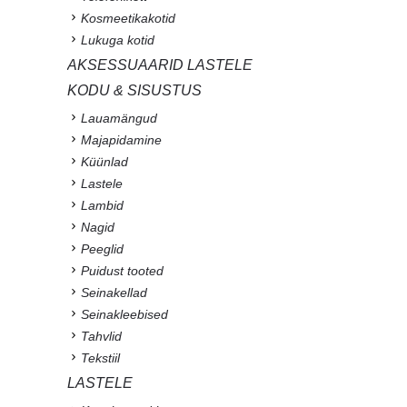
Kosmeetikakotid
Lukuga kotid
AKSESSUAARID LASTELE
KODU & SISUSTUS
Lauamängud
Majapidamine
Küünlad
Lastele
Lambid
Nagid
Peeglid
Puidust tooted
Seinakellad
Seinakleebised
Tahvlid
Tekstiil
LASTELE