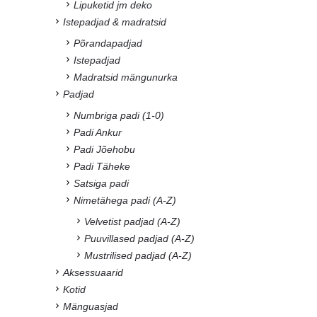
Lipuketid jm deko
Istepadjad & madratsid
Põrandapadjad
Istepadjad
Madratsid mängunurka
Padjad
Numbriga padi (1-0)
Padi Ankur
Padi Jõehobu
Padi Täheke
Satsiga padi
Nimetähega padi (A-Z)
Velvetist padjad (A-Z)
Puuvillased padjad (A-Z)
Mustrilised padjad (A-Z)
Aksessuaarid
Kotid
Mänguasjad