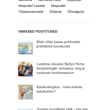
Veepudel Lastele
Veepudel
Täiskasvanutele
Öölamp
Öövalgusti
VIIMASED POSTITUSED
Mida võtta kaasa puhkusele:
praktilised soovitused
Lastetoa sisustus Bettys Home
kaubamärgilt- armastus, kirg ja
unistuste kombinatsioon
Katsikukingitus - mida kinkida
katsikuteks?
Sunday puuvillane rätik - mis see