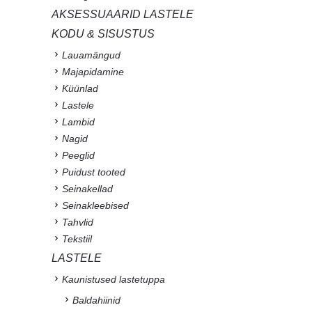
AKSESSUAARID LASTELE
KODU & SISUSTUS
Lauamängud
Majapidamine
Küünlad
Lastele
Lambid
Nagid
Peeglid
Puidust tooted
Seinakellad
Seinakleebised
Tahvlid
Tekstiil
LASTELE
Kaunistused lastetuppa
Baldahiinid