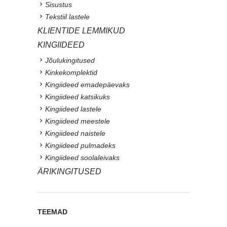
Sisustus
Tekstiil lastele
KLIENTIDE LEMMIKUD
KINGIIDEED
Jõulukingitused
Kinkekomplektid
Kingiideed emadepäevaks
Kingiideed katsikuks
Kingiideed lastele
Kingiideed meestele
Kingiideed naistele
Kingiideed pulmadeks
Kingiideed soolaleivaks
ÄRIKINGITUSED
TEEMAD