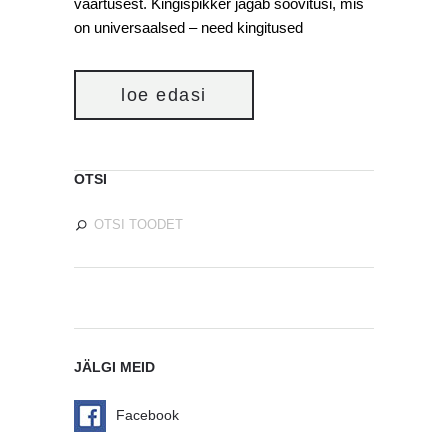
väärtusest. Kingispikker jagab soovitusi, mis
on universaalsed – need kingitused
loe edasi
OTSI
JÄLGI MEID
Facebook