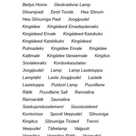
Bettys Home
Deokratiivne Lamp
Diivanipadi
Eesti Toode
Hea Sõnum
Hea Sõnumiga Padi
Joogipudel
Kingiidee
Kingiideed Emadepäevaks
Kingiideed Emale
Kingiideed Katsikuks
Kingiideed Katskikuks
Kingiideed
Pulmadeks
Kingiidee Emale
Kingiidee
Kallimale
Kingiidee Vanaemale
Kingitus
Soolaleivaks
Korduvkasutatav
Joogipudel
Lamp
Lamp Lastetuppa
Lamptäht
Laste Joogipudel
Lastele
Lastetuppa
Puidust Lamp
Puuvillane
Rätik
Puuvillane Sall
Rannalina
Rannarätik
Saunalina
Sisekujunduselement
Sisustusideed
Kontorisse
Spordi Veepudel
Sõnumiga
Kingitus
Sõnumiga Tooted
Trenni
Veepudel
Tähelamp
Valgusti
Vannilina
Vannilina Rätik
Veepudel