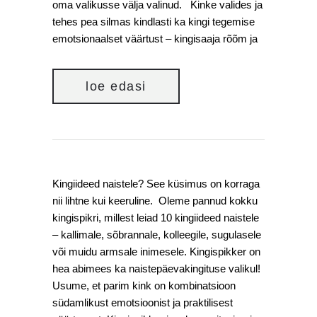
oma valikusse välja valinud. Kinke valides ja
tehes pea silmas kindlasti ka kingi tegemise
emotsionaalset väärtust – kingisaaja rõõm ja
loe edasi
Kingiideed naistele? See küsimus on korraga
nii lihtne kui keeruline. Oleme pannud kokku
kingispikri, millest leiad 10 kingiideed naistele
– kallimale, sõbrannale, kolleegile, sugulasele
või muidu armsale inimesele. Kingispikker on
hea abimees ka naistepäevakingituse valikul!
Usume, et parim kink on kombinatsioon
südamlikust emotsioonist ja praktilisest