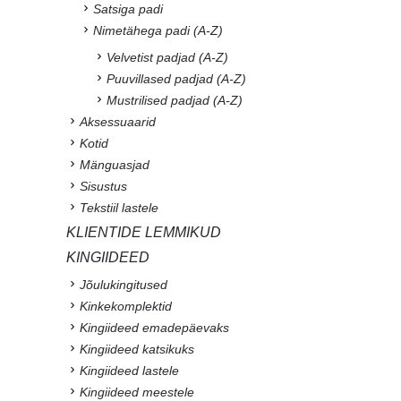
Satsiga padi
Nimetähega padi (A-Z)
Velvetist padjad (A-Z)
Puuvillased padjad (A-Z)
Mustrilised padjad (A-Z)
Aksessuaarid
Kotid
Mänguasjad
Sisustus
Tekstiil lastele
KLIENTIDE LEMMIKUD
KINGIIDEED
Jõulukingitused
Kinkekomplektid
Kingiideed emadepäevaks
Kingiideed katsikuks
Kingiideed lastele
Kingiideed meestele