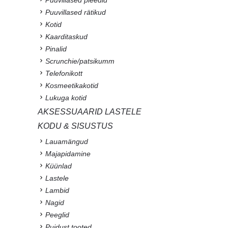
Puuvillased pleedid
Puuvillased rätikud
Kotid
Kaarditaskud
Pinalid
Scrunchie/patsikumm
Telefonikott
Kosmeetikakotid
Lukuga kotid
AKSESSUAARID LASTELE
KODU & SISUSTUS
Lauamängud
Majapidamine
Küünlad
Lastele
Lambid
Nagid
Peeglid
Puidust tooted