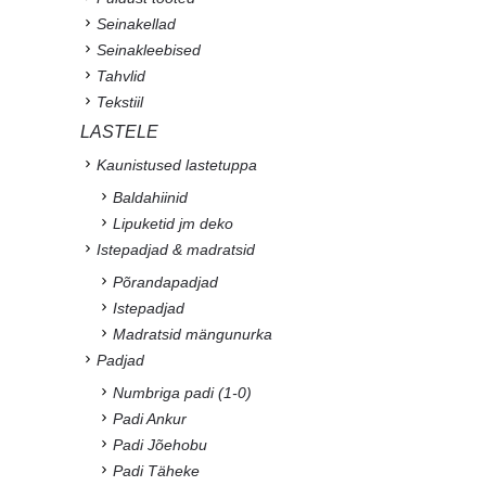
Seinakellad
Seinakleebised
Tahvlid
Tekstiil
LASTELE
Kaunistused lastetuppa
Baldahiinid
Lipuketid jm deko
Istepadjad & madratsid
Põrandapadjad
Istepadjad
Madratsid mängunurka
Padjad
Numbriga padi (1-0)
Padi Ankur
Padi Jõehobu
Padi Täheke