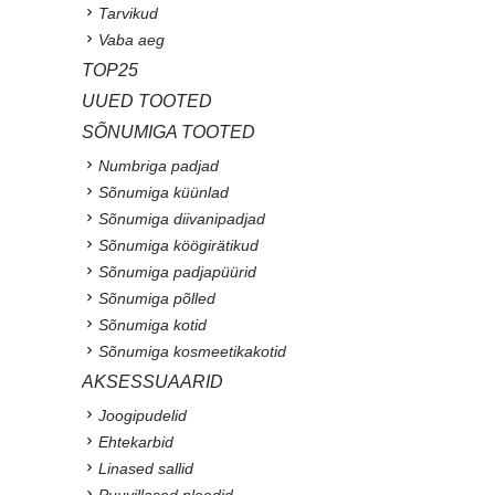
Tarvikud
Vaba aeg
TOP25
UUED TOOTED
SÕNUMIGA TOOTED
Numbriga padjad
Sõnumiga küünlad
Sõnumiga diivanipadjad
Sõnumiga köögirätikud
Sõnumiga padjapüürid
Sõnumiga põlled
Sõnumiga kotid
Sõnumiga kosmeetikakotid
AKSESSUAARID
Joogipudelid
Ehtekarbid
Linased sallid