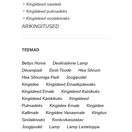
Kingiideed naistele
Kingiideed pulmadeks
Kingiideed soolaleivaks
ÄRIKINGITUSED
TEEMAD
Bettys Home
Deokratiivne Lamp
Diivanipadi
Eesti Toode
Hea Sõnum
Hea Sõnumiga Padi
Joogipudel
Kingiidee
Kingiideed Emadepäevaks
Kingiideed Emale
Kingiideed Katsikuks
Kingiideed Katskikuks
Kingiideed
Pulmadeks
Kingiidee Emale
Kingiidee
Kallimale
Kingiidee Vanaemale
Kingitus
Soolaleivaks
Korduvkasutatav
Joogipudel
Lamp
Lamp Lastetuppa