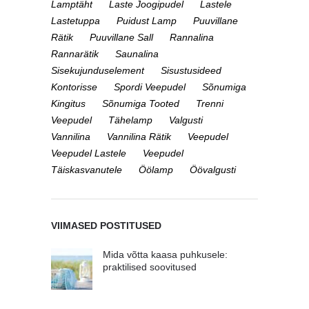
Lamptäht
Laste Joogipudel
Lastele
Lastetuppa
Puidust Lamp
Puuvillane
Rätik
Puuvillane Sall
Rannalina
Rannarätik
Saunalina
Sisekujunduselement
Sisustusideed
Kontorisse
Spordi Veepudel
Sõnumiga
Kingitus
Sõnumiga Tooted
Trenni
Veepudel
Tähelamp
Valgusti
Vannilina
Vannilina Rätik
Veepudel
Veepudel Lastele
Veepudel
Täiskasvanutele
Öölamp
Öövalgusti
VIIMASED POSTITUSED
Mida võtta kaasa puhkusele:
praktilised soovitused