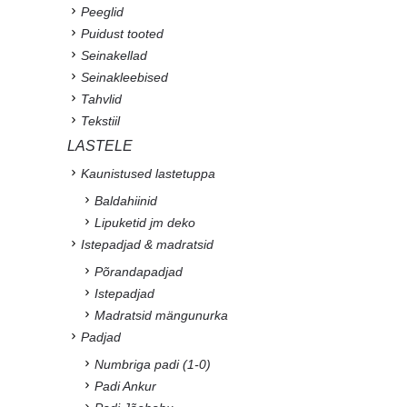
Peeglid
Puidust tooted
Seinakellad
Seinakleebised
Tahvlid
Tekstiil
LASTELE
Kaunistused lastetuppa
Baldahiinid
Lipuketid jm deko
Istepadjad & madratsid
Põrandapadjad
Istepadjad
Madratsid mängunurka
Padjad
Numbriga padi (1-0)
Padi Ankur