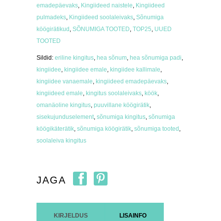
emadepäevaks
,
Kingiideed naistele
,
Kingiideed
pulmadeks
,
Kingiideed soolaleivaks
,
Sõnumiga
köögirätikud
,
SÕNUMIGA TOOTED
,
TOP25
,
UUED
TOOTED
Sildid:
eriline kingitus
,
hea sõnum
,
hea sõnumiga padi
,
kingiidee
,
kingiidee emale
,
kingiidee kallimale
,
kingiidee vanaemale
,
kingiideed emadepäevaks
,
kingiideed emale
,
kingitus soolaleivaks
,
köök
,
omanäoline kingitus
,
puuvillane köögirätik
,
sisekujunduselement
,
sõnumiga kingitus
,
sõnumiga
köögikäterätik
,
sõnumiga köögirätik
,
sõnumiga tooted
,
soolaleiva kingitus
JAGA
KIRJELDUS
LISAINFO