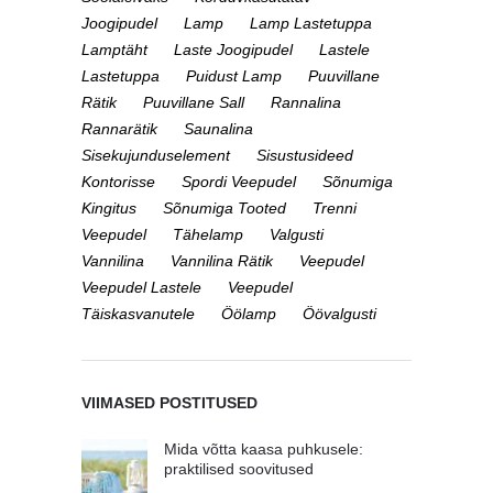
Joogipudel
Lamp
Lamp Lastetuppa
Lamptäht
Laste Joogipudel
Lastele
Lastetuppa
Puidust Lamp
Puuvillane
Rätik
Puuvillane Sall
Rannalina
Rannarätik
Saunalina
Sisekujunduselement
Sisustusideed
Kontorisse
Spordi Veepudel
Sõnumiga
Kingitus
Sõnumiga Tooted
Trenni
Veepudel
Tähelamp
Valgusti
Vannilina
Vannilina Rätik
Veepudel
Veepudel Lastele
Veepudel
Täiskasvanutele
Öölamp
Öövalgusti
VIIMASED POSTITUSED
Mida võtta kaasa puhkusele:
praktilised soovitused