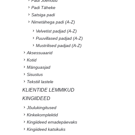
Padi Jõehobu
Padi Täheke
Satsiga padi
Nimetähega padi (A-Z)
Velvetist padjad (A-Z)
Puuvillased padjad (A-Z)
Mustrilised padjad (A-Z)
Aksessuaarid
Kotid
Mänguasjad
Sisustus
Tekstiil lastele
KLIENTIDE LEMMIKUD
KINGIIDEED
Jõulukingitused
Kinkekomplektid
Kingiideed emadepäevaks
Kingiideed katsikuks