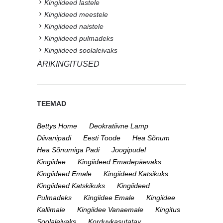
Kingiideed lastele
Kingiideed meestele
Kingiideed naistele
Kingiideed pulmadeks
Kingiideed soolaleivaks
ÄRIKINGITUSED
TEEMAD
Bettys Home
Deokratiivne Lamp
Diivanipadi
Eesti Toode
Hea Sõnum
Hea Sõnumiga Padi
Joogipudel
Kingiidee
Kingiideed Emadepäevaks
Kingiideed Emale
Kingiideed Katsikuks
Kingiideed Katskikuks
Kingiideed
Pulmadeks
Kingiidee Emale
Kingiidee
Kallimale
Kingiidee Vanaemale
Kingitus
Soolaleivaks
Korduvkasutatav