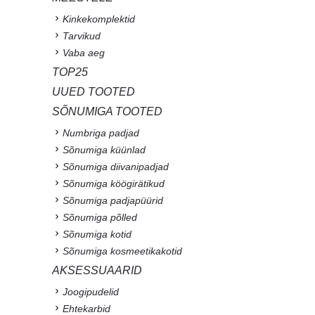
Kinkekomplektid
Tarvikud
Vaba aeg
TOP25
UUED TOOTED
SÕNUMIGA TOOTED
Numbriga padjad
Sõnumiga küünlad
Sõnumiga diivanipadjad
Sõnumiga köögirätikud
Sõnumiga padjapüürid
Sõnumiga põlled
Sõnumiga kotid
Sõnumiga kosmeetikakotid
AKSESSUAARID
Joogipudelid
Ehtekarbid