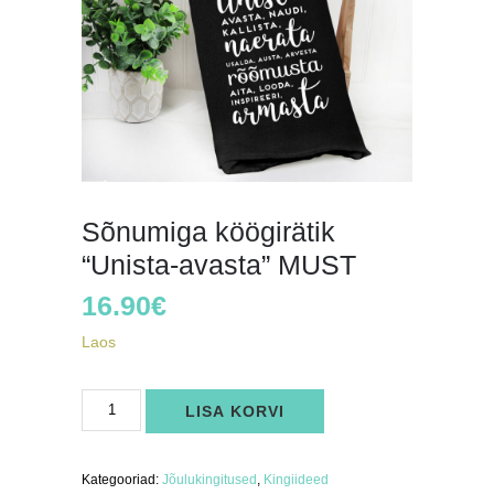
Sõnumiga köögirätik
“Unista-avasta” MUST
16.90
€
Laos
Sõnumiga
LISA KORVI
köögirätik
"Unista-
avasta"
MUST
kogus
Kategooriad:
Jõulukingitused
,
Kingiideed