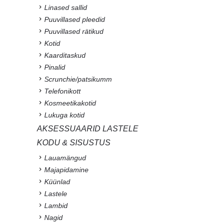
Linased sallid
Puuvillased pleedid
Puuvillased rätikud
Kotid
Kaarditaskud
Pinalid
Scrunchie/patsikumm
Telefonikott
Kosmeetikakotid
Lukuga kotid
AKSESSUAARID LASTELE
KODU & SISUSTUS
Lauamängud
Majapidamine
Küünlad
Lastele
Lambid
Nagid