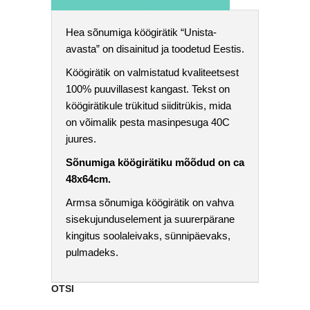
Hea sõnumiga köögirätik “Unista-
avasta” on disainitud ja toodetud Eestis.
Köögirätik on valmistatud kvaliteetsest
100% puuvillasest kangast. Tekst on
köögirätikule trükitud siiditrükis, mida
on võimalik pesta masinpesuga 40C
juures.
Sõnumiga köögirätiku mõõdud on ca
48x64cm.
Armsa sõnumiga köögirätik on vahva
sisekujunduselement ja suurerpärane
kingitus soolaleivaks, sünnipäevaks,
pulmadeks.
OTSI