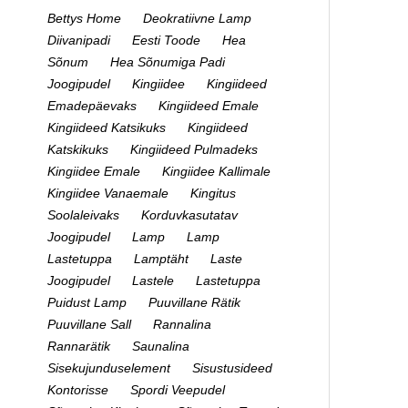
Bettys Home
Deokratiivne Lamp
Diivanipadi
Eesti Toode
Hea
Sõnum
Hea Sõnumiga Padi
Joogipudel
Kingiidee
Kingiideed
Emadepäevaks
Kingiideed Emale
Kingiideed Katsikuks
Kingiideed
Katskikuks
Kingiideed Pulmadeks
Kingiidee Emale
Kingiidee Kallimale
Kingiidee Vanaemale
Kingitus
Soolaleivaks
Korduvkasutatav
Joogipudel
Lamp
Lamp
Lastetuppa
Lamptäht
Laste
Joogipudel
Lastele
Lastetuppa
Puidust Lamp
Puuvillane Rätik
Puuvillane Sall
Rannalina
Rannarätik
Saunalina
Sisekujunduselement
Sisustusideed
Kontorisse
Spordi Veepudel