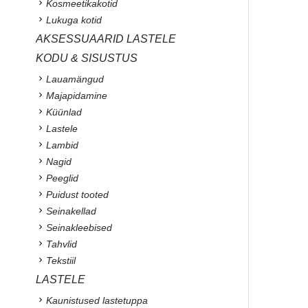
Kosmeetikakotid
Lukuga kotid
AKSESSUAARID LASTELE
KODU & SISUSTUS
Lauamängud
Majapidamine
Küünlad
Lastele
Lambid
Nagid
Peeglid
Puidust tooted
Seinakellad
Seinakleebised
Tahvlid
Tekstiil
LASTELE
Kaunistused lastetuppa