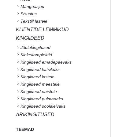
Mänguasjad
Sisustus
Tekstiil lastele
KLIENTIDE LEMMIKUD
KINGIIDEED
Jõulukingitused
Kinkekomplektid
Kingiideed emadepäevaks
Kingiideed katsikuks
Kingiideed lastele
Kingiideed meestele
Kingiideed naistele
Kingiideed pulmadeks
Kingiideed soolaleivaks
ÄRIKINGITUSED
TEEMAD