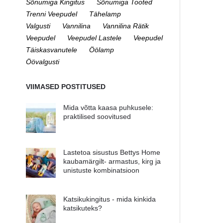
Sõnumiga Kingitus
Sõnumiga Tooted
Trenni Veepudel
Tähelamp
Valgusti
Vannilina
Vannilina Rätik
Veepudel
Veepudel Lastele
Veepudel
Täiskasvanutele
Öölamp
Öövalgusti
VIIMASED POSTITUSED
Mida võtta kaasa puhkusele:
praktilised soovitused
Lastetoa sisustus Bettys Home
kaubamärgilt- armastus, kirg ja
unistuste kombinatsioon
Katsikukingitus - mida kinkida
katsikuteks?