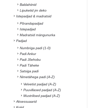
Baldahiinid
Lipuketid jm deko
Istepadjad & madratsid
Põrandapadjad
Istepadjad
Madratsid mängunurka
Padjad
Numbriga padi (1-0)
Padi Ankur
Padi Jõehobu
Padi Täheke
Satsiga padi
Nimetähega padi (A-Z)
Velvetist padjad (A-Z)
Puuvillased padjad (A-Z)
Mustrilised padjad (A-Z)
Aksessuaarid
Kotid