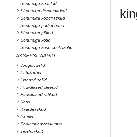
Sõnumiga küünlad
kin
Sõnumiga diivanipadjad
Sõnumiga köögirätikud
Sõnumiga padjapüürid
Sõnumiga põlled
Sõnumiga kotid
Sõnumiga kosmeetikakotid
AKSESSUAARID
Joogipudelid
Ehtekarbid
Linased sallid
Puuvillased pleedid
Puuvillased rätikud
Kotid
Kaarditaskud
Pinalid
Scrunchie/patsikumm
Telefonikott