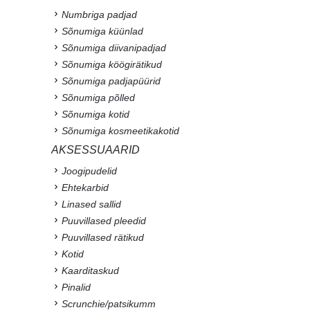
Numbriga padjad
Sõnumiga küünlad
Sõnumiga diivanipadjad
Sõnumiga köögirätikud
Sõnumiga padjapüürid
Sõnumiga põlled
Sõnumiga kotid
Sõnumiga kosmeetikakotid
AKSESSUAARID
Joogipudelid
Ehtekarbid
Linased sallid
Puuvillased pleedid
Puuvillased rätikud
Kotid
Kaarditaskud
Pinalid
Scrunchie/patsikumm