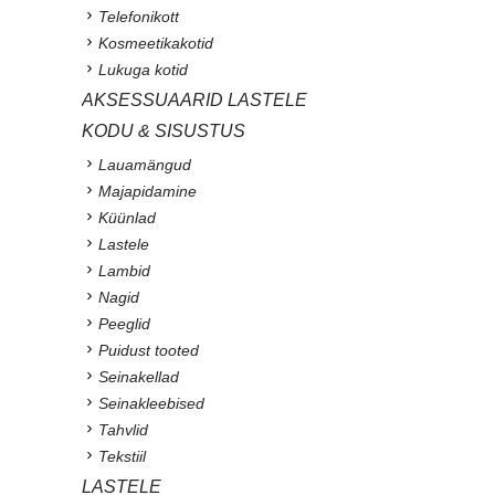
Telefonikott
Kosmeetikakotid
Lukuga kotid
AKSESSUAARID LASTELE
KODU & SISUSTUS
Lauamängud
Majapidamine
Küünlad
Lastele
Lambid
Nagid
Peeglid
Puidust tooted
Seinakellad
Seinakleebised
Tahvlid
Tekstiil
LASTELE