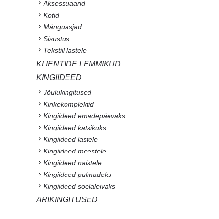
Aksessuaarid
Kotid
Mänguasjad
Sisustus
Tekstiil lastele
KLIENTIDE LEMMIKUD
KINGIIDEED
Jõulukingitused
Kinkekomplektid
Kingiideed emadepäevaks
Kingiideed katsikuks
Kingiideed lastele
Kingiideed meestele
Kingiideed naistele
Kingiideed pulmadeks
Kingiideed soolaleivaks
ÄRIKINGITUSED