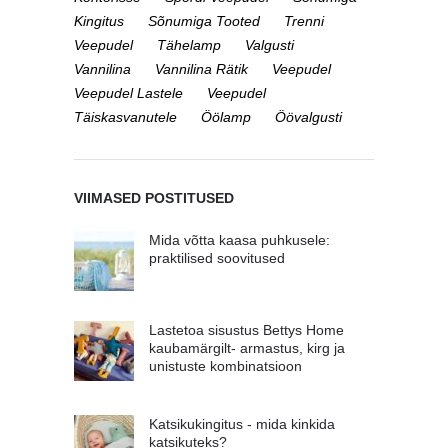
Kingitus
Sõnumiga Tooted
Trenni
Veepudel
Tähelamp
Valgusti
Vannilina
Vannilina Rätik
Veepudel
Veepudel Lastele
Veepudel
Täiskasvanutele
Öölamp
Öövalgusti
VIIMASED POSTITUSED
Mida võtta kaasa puhkusele:
praktilised soovitused
Lastetoa sisustus Bettys Home
kaubamärgilt- armastus, kirg ja
unistuste kombinatsioon
Katsikukingitus - mida kinkida
katsikuteks?