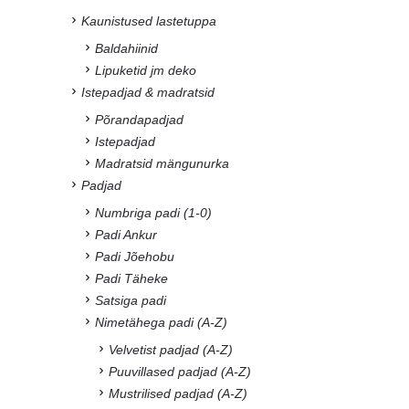
Kaunistused lastetuppa
Baldahiinid
Lipuketid jm deko
Istepadjad & madratsid
Põrandapadjad
Istepadjad
Madratsid mängunurka
Padjad
Numbriga padi (1-0)
Padi Ankur
Padi Jõehobu
Padi Täheke
Satsiga padi
Nimetähega padi (A-Z)
Velvetist padjad (A-Z)
Puuvillased padjad (A-Z)
Mustrilised padjad (A-Z)