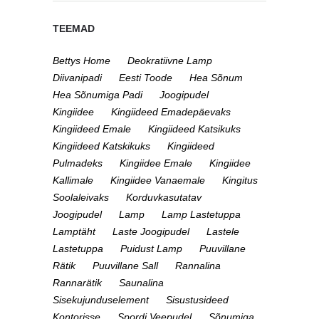
TEEMAD
Bettys Home
Deokratiivne Lamp
Diivanipadi
Eesti Toode
Hea Sõnum
Hea Sõnumiga Padi
Joogipudel
Kingiidee
Kingiideed Emadepäevaks
Kingiideed Emale
Kingiideed Katsikuks
Kingiideed Katskikuks
Kingiideed
Pulmadeks
Kingiidee Emale
Kingiidee
Kallimale
Kingiidee Vanaemale
Kingitus
Soolaleivaks
Korduvkasutatav
Joogipudel
Lamp
Lamp Lastetuppa
Lamptäht
Laste Joogipudel
Lastele
Lastetuppa
Puidust Lamp
Puuvillane
Rätik
Puuvillane Sall
Rannalina
Rannarätik
Saunalina
Sisekujunduselement
Sisustusideed
Kontorisse
Spordi Veepudel
Sõnumiga