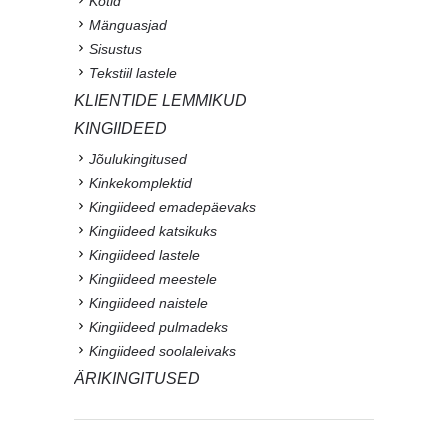
Kotid
Mänguasjad
Sisustus
Tekstiil lastele
KLIENTIDE LEMMIKUD
KINGIIDEED
Jõulukingitused
Kinkekomplektid
Kingiideed emadepäevaks
Kingiideed katsikuks
Kingiideed lastele
Kingiideed meestele
Kingiideed naistele
Kingiideed pulmadeks
Kingiideed soolaleivaks
ÄRIKINGITUSED