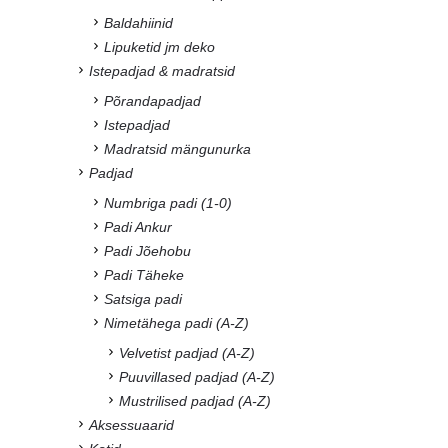
Baldahiinid
Lipuketid jm deko
Istepadjad & madratsid
Põrandapadjad
Istepadjad
Madratsid mängunurka
Padjad
Numbriga padi (1-0)
Padi Ankur
Padi Jõehobu
Padi Täheke
Satsiga padi
Nimetähega padi (A-Z)
Velvetist padjad (A-Z)
Puuvillased padjad (A-Z)
Mustrilised padjad (A-Z)
Aksessuaarid