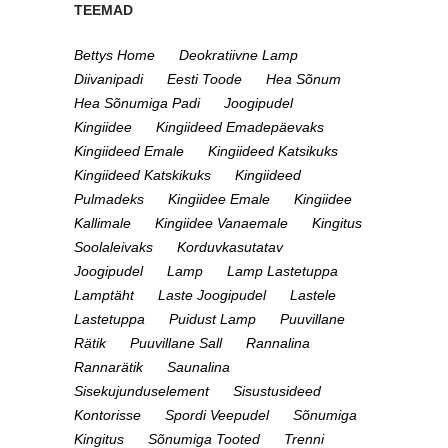
TEEMAD
Bettys Home
Deokratiivne Lamp
Diivanipadi
Eesti Toode
Hea Sõnum
Hea Sõnumiga Padi
Joogipudel
Kingiidee
Kingiideed Emadepäevaks
Kingiideed Emale
Kingiideed Katsikuks
Kingiideed Katskikuks
Kingiideed
Pulmadeks
Kingiidee Emale
Kingiidee
Kallimale
Kingiidee Vanaemale
Kingitus
Soolaleivaks
Korduvkasutatav
Joogipudel
Lamp
Lamp Lastetuppa
Lamptäht
Laste Joogipudel
Lastele
Lastetuppa
Puidust Lamp
Puuvillane
Rätik
Puuvillane Sall
Rannalina
Rannarätik
Saunalina
Sisekujunduselement
Sisustusideed
Kontorisse
Spordi Veepudel
Sõnumiga
Kingitus
Sõnumiga Tooted
Trenni