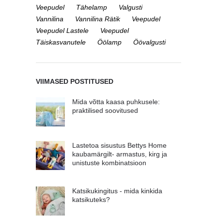
Veepudel
Tähelamp
Valgusti
Vannilina
Vannilina Rätik
Veepudel
Veepudel Lastele
Veepudel
Täiskasvanutele
Öölamp
Öövalgusti
VIIMASED POSTITUSED
Mida võtta kaasa puhkusele:
praktilised soovitused
Lastetoa sisustus Bettys Home
kaubamärgilt- armastus, kirg ja
unistuste kombinatsioon
Katsikukingitus - mida kinkida
katsikuteks?