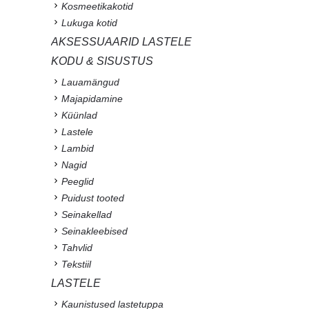
Kosmeetikakotid
Lukuga kotid
AKSESSUAARID LASTELE
KODU & SISUSTUS
Lauamängud
Majapidamine
Küünlad
Lastele
Lambid
Nagid
Peeglid
Puidust tooted
Seinakellad
Seinakleebised
Tahvlid
Tekstiil
LASTELE
Kaunistused lastetuppa