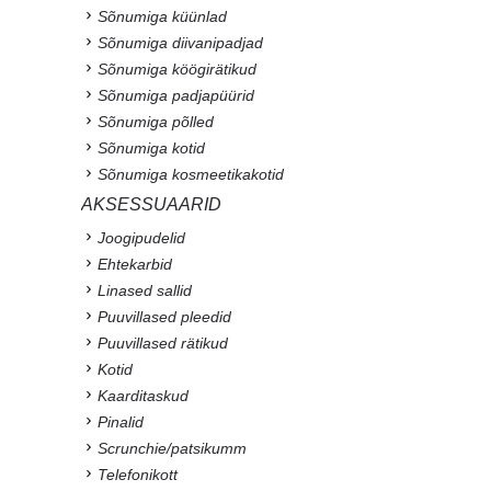
Sõnumiga küünlad
Sõnumiga diivanipadjad
Sõnumiga köögirätikud
Sõnumiga padjapüürid
Sõnumiga põlled
Sõnumiga kotid
Sõnumiga kosmeetikakotid
AKSESSUAARID
Joogipudelid
Ehtekarbid
Linased sallid
Puuvillased pleedid
Puuvillased rätikud
Kotid
Kaarditaskud
Pinalid
Scrunchie/patsikumm
Telefonikott