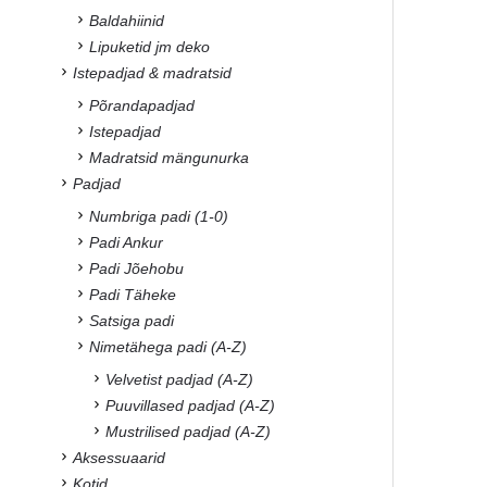
Baldahiinid
Lipuketid jm deko
Istepadjad & madratsid
Põrandapadjad
Istepadjad
Madratsid mängunurka
Padjad
Numbriga padi (1-0)
Padi Ankur
Padi Jõehobu
Padi Täheke
Satsiga padi
Nimetähega padi (A-Z)
Velvetist padjad (A-Z)
Puuvillased padjad (A-Z)
Mustrilised padjad (A-Z)
Aksessuaarid
Kotid