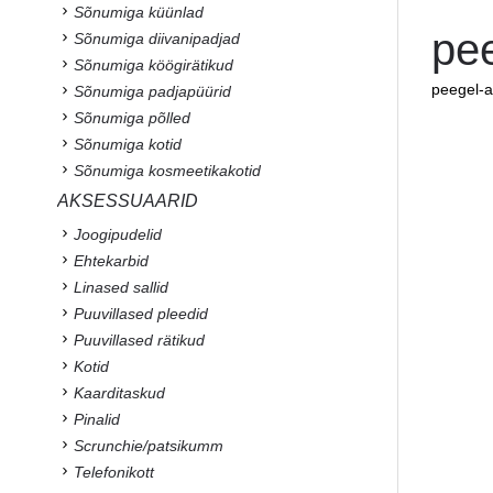
Sõnumiga küünlad
pe
Sõnumiga diivanipadjad
Sõnumiga köögirätikud
peegel-a
Sõnumiga padjapüürid
Sõnumiga põlled
Sõnumiga kotid
Sõnumiga kosmeetikakotid
AKSESSUAARID
Joogipudelid
Ehtekarbid
Linased sallid
Puuvillased pleedid
Puuvillased rätikud
Kotid
Kaarditaskud
Pinalid
Scrunchie/patsikumm
Telefonikott