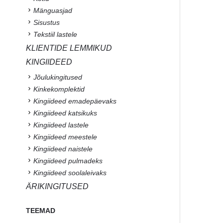
Mänguasjad
Sisustus
Tekstiil lastele
KLIENTIDE LEMMIKUD
KINGIIDEED
Jõulukingitused
Kinkekomplektid
Kingiideed emadepäevaks
Kingiideed katsikuks
Kingiideed lastele
Kingiideed meestele
Kingiideed naistele
Kingiideed pulmadeks
Kingiideed soolaleivaks
ÄRIKINGITUSED
TEEMAD