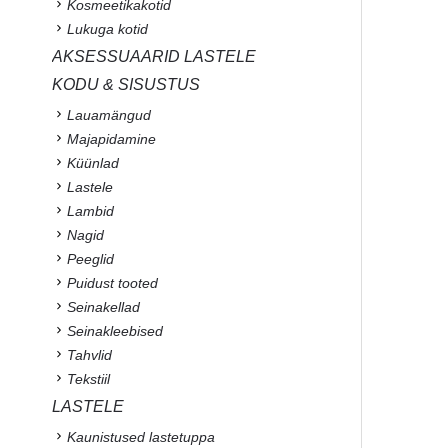
Kosmeetikakotid
Lukuga kotid
AKSESSUAARID LASTELE
KODU & SISUSTUS
Lauamängud
Majapidamine
Küünlad
Lastele
Lambid
Nagid
Peeglid
Puidust tooted
Seinakellad
Seinakleebised
Tahvlid
Tekstiil
LASTELE
Kaunistused lastetuppa