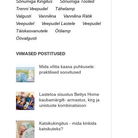
Sõnumiga Kingitus
Sõnumiga Tooted
Trenni Veepudel
Tähelamp
Valgusti
Vannilina
Vannilina Rätik
Veepudel
Veepudel Lastele
Veepudel
Täiskasvanutele
Öölamp
Öövalgusti
VIIMASED POSTITUSED
Mida võtta kaasa puhkusele:
praktilised soovitused
Lastetoa sisustus Bettys Home
kaubamärgilt- armastus, kirg ja
unistuste kombinatsioon
Katsikukingitus - mida kinkida
katsikuteks?