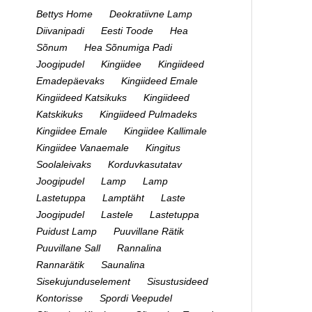
Bettys Home
Deokratiivne Lamp
Diivanipadi
Eesti Toode
Hea
Sõnum
Hea Sõnumiga Padi
Joogipudel
Kingiidee
Kingiideed
Emadepäevaks
Kingiideed Emale
Kingiideed Katsikuks
Kingiideed
Katskikuks
Kingiideed Pulmadeks
Kingiidee Emale
Kingiidee Kallimale
Kingiidee Vanaemale
Kingitus
Soolaleivaks
Korduvkasutatav
Joogipudel
Lamp
Lamp
Lastetuppa
Lamptäht
Laste
Joogipudel
Lastele
Lastetuppa
Puidust Lamp
Puuvillane Rätik
Puuvillane Sall
Rannalina
Rannarätik
Saunalina
Sisekujunduselement
Sisustusideed
Kontorisse
Spordi Veepudel