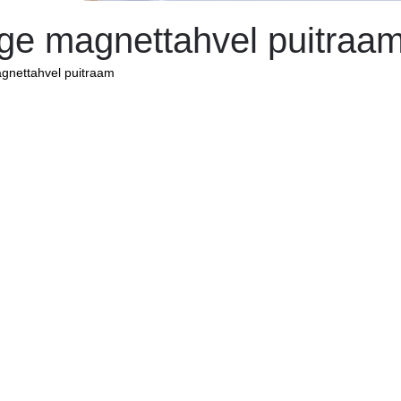
lge magnettahvel puitraa
gnettahvel puitraam