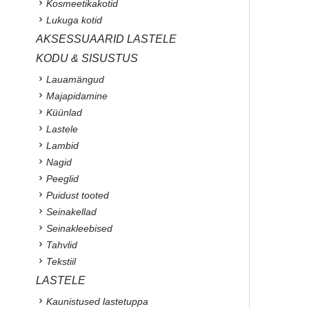
Kosmeetikakotid
Lukuga kotid
AKSESSUAARID LASTELE
KODU & SISUSTUS
Lauamängud
Majapidamine
Küünlad
Lastele
Lambid
Nagid
Peeglid
Puidust tooted
Seinakellad
Seinakleebised
Tahvlid
Tekstiil
LASTELE
Kaunistused lastetuppa