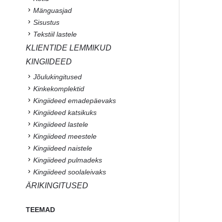
Mänguasjad
Sisustus
Tekstiil lastele
KLIENTIDE LEMMIKUD
KINGIIDEED
Jõulukingitused
Kinkekomplektid
Kingiideed emadepäevaks
Kingiideed katsikuks
Kingiideed lastele
Kingiideed meestele
Kingiideed naistele
Kingiideed pulmadeks
Kingiideed soolaleivaks
ÄRIKINGITUSED
TEEMAD