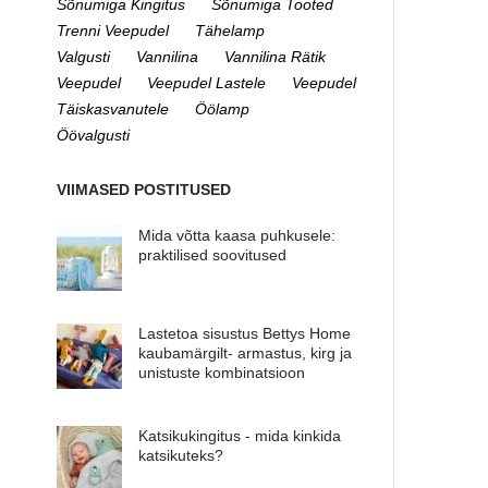
Sõnumiga Kingitus
Sõnumiga Tooted
Trenni Veepudel
Tähelamp
Valgusti
Vannilina
Vannilina Rätik
Veepudel
Veepudel Lastele
Veepudel
Täiskasvanutele
Öölamp
Öövalgusti
VIIMASED POSTITUSED
Mida võtta kaasa puhkusele:
praktilised soovitused
Lastetoa sisustus Bettys Home
kaubamärgilt- armastus, kirg ja
unistuste kombinatsioon
Katsikukingitus - mida kinkida
katsikuteks?