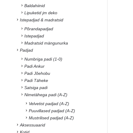
Baldahiinid
Lipuketid jm deko
Istepadjad & madratsid
Põrandapadjad
Istepadjad
Madratsid mängunurka
Padjad
Numbriga padi (1-0)
Padi Ankur
Padi Jõehobu
Padi Täheke
Satsiga padi
Nimetähega padi (A-Z)
Velvetist padjad (A-Z)
Puuvillased padjad (A-Z)
Mustrilised padjad (A-Z)
Aksessuaarid
Kotid