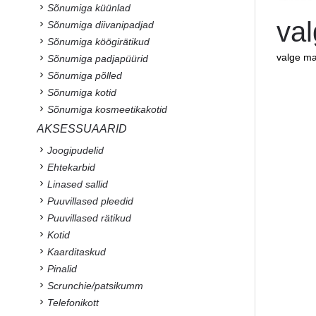
Sõnumiga küünlad
va
Sõnumiga diivanipadjad
Sõnumiga köögirätikud
valge ma
Sõnumiga padjapüürid
Sõnumiga põlled
Sõnumiga kotid
Sõnumiga kosmeetikakotid
AKSESSUAARID
Joogipudelid
Ehtekarbid
Linased sallid
Puuvillased pleedid
Puuvillased rätikud
Kotid
Kaarditaskud
Pinalid
Scrunchie/patsikumm
Telefonikott