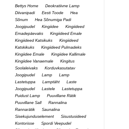
Bettys Home
Deokratiivne Lamp
Diivanipadi
Eesti Toode
Hea
Sõnum
Hea Sõnumiga Padi
Joogipudel
Kingiidee
Kingiideed
Emadepäevaks
Kingiideed Emale
Kingiideed Katsikuks
Kingiideed
Katskikuks
Kingiideed Pulmadeks
Kingiidee Emale
Kingiidee Kallimale
Kingiidee Vanaemale
Kingitus
Soolaleivaks
Korduvkasutatav
Joogipudel
Lamp
Lamp
Lastetuppa
Lamptäht
Laste
Joogipudel
Lastele
Lastetuppa
Puidust Lamp
Puuvillane Rätik
Puuvillane Sall
Rannalina
Rannarätik
Saunalina
Sisekujunduselement
Sisustusideed
Kontorisse
Spordi Veepudel