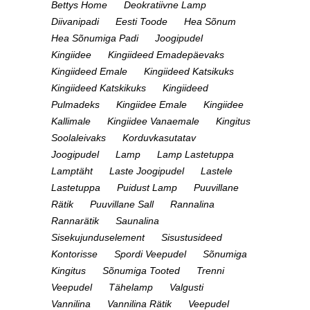
Bettys Home
Deokratiivne Lamp
Diivanipadi
Eesti Toode
Hea Sõnum
Hea Sõnumiga Padi
Joogipudel
Kingiidee
Kingiideed Emadepäevaks
Kingiideed Emale
Kingiideed Katsikuks
Kingiideed Katskikuks
Kingiideed
Pulmadeks
Kingiidee Emale
Kingiidee
Kallimale
Kingiidee Vanaemale
Kingitus
Soolaleivaks
Korduvkasutatav
Joogipudel
Lamp
Lamp Lastetuppa
Lamptäht
Laste Joogipudel
Lastele
Lastetuppa
Puidust Lamp
Puuvillane
Rätik
Puuvillane Sall
Rannalina
Rannarätik
Saunalina
Sisekujunduselement
Sisustusideed
Kontorisse
Spordi Veepudel
Sõnumiga
Kingitus
Sõnumiga Tooted
Trenni
Veepudel
Tähelamp
Valgusti
Vannilina
Vannilina Rätik
Veepudel