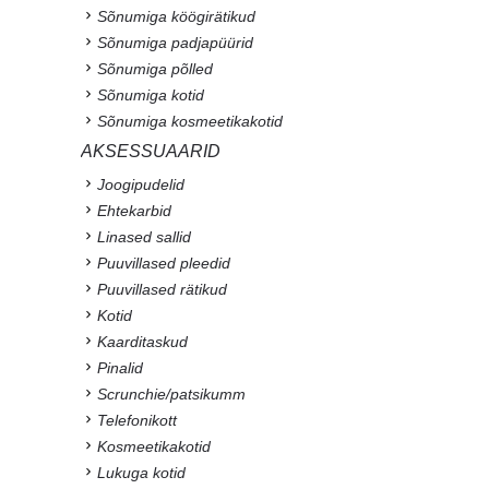
Sõnumiga köögirätikud
Sõnumiga padjapüürid
Sõnumiga põlled
Sõnumiga kotid
Sõnumiga kosmeetikakotid
AKSESSUAARID
Joogipudelid
Ehtekarbid
Linased sallid
Puuvillased pleedid
Puuvillased rätikud
Kotid
Kaarditaskud
Pinalid
Scrunchie/patsikumm
Telefonikott
Kosmeetikakotid
Lukuga kotid