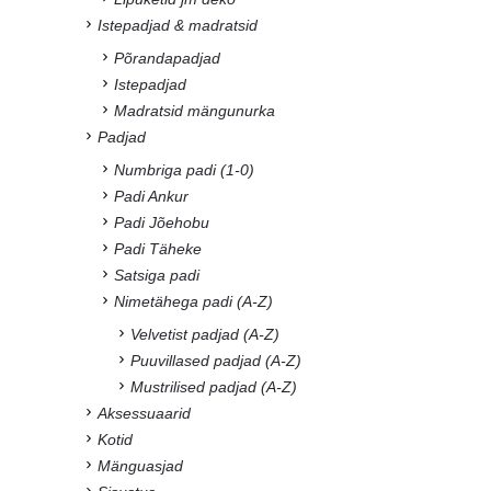
Istepadjad & madratsid
Põrandapadjad
Istepadjad
Madratsid mängunurka
Padjad
Numbriga padi (1-0)
Padi Ankur
Padi Jõehobu
Padi Täheke
Satsiga padi
Nimetähega padi (A-Z)
Velvetist padjad (A-Z)
Puuvillased padjad (A-Z)
Mustrilised padjad (A-Z)
Aksessuaarid
Kotid
Mänguasjad