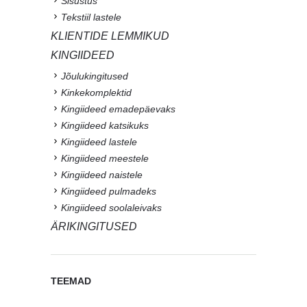
Sisustus
Tekstiil lastele
KLIENTIDE LEMMIKUD
KINGIIDEED
Jõulukingitused
Kinkekomplektid
Kingiideed emadepäevaks
Kingiideed katsikuks
Kingiideed lastele
Kingiideed meestele
Kingiideed naistele
Kingiideed pulmadeks
Kingiideed soolaleivaks
ÄRIKINGITUSED
TEEMAD