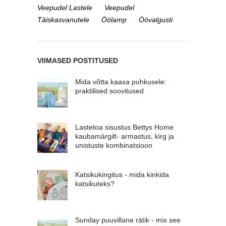
Veepudel Lastele
Veepudel
Täiskasvanutele
Öölamp
Öövalgusti
VIIMASED POSTITUSED
Mida võtta kaasa puhkusele:
praktilised soovitused
Lastetoa sisustus Bettys Home
kaubamärgilt- armastus, kirg ja
unistuste kombinatsioon
Katsikukingitus - mida kinkida
katsikuteks?
Sunday puuvillane rätik - mis see