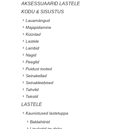
AKSESSUAARID LASTELE
KODU & SISUSTUS
Lauamängud
Majapidamine
Küünlad
Lastele
Lambid
Nagid
Peeglid
Puidust tooted
Seinakellad
Seinakleebised
Tahvlid
Tekstiil
LASTELE
Kaunistused lastetuppa
Baldahiinid
Lipuketid jm deko