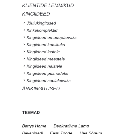
KLIENTIDE LEMMIKUD
KINGIIDEED
Jõulukingitused
Kinkekomplektid
Kingiideed emadepäevaks
Kingiideed katsikuks
Kingiideed lastele
Kingiideed meestele
Kingiideed naistele
Kingiideed pulmadeks
Kingiideed soolaleivaks
ÄRIKINGITUSED
TEEMAD
Bettys Home
Deokratiivne Lamp
Diivanipadi
Eesti Toode
Hea Sõnum