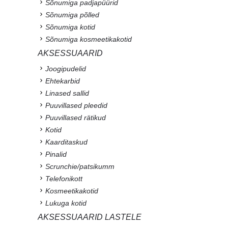
Sõnumiga padjapüürid
Sõnumiga põlled
Sõnumiga kotid
Sõnumiga kosmeetikakotid
AKSESSUAARID
Joogipudelid
Ehtekarbid
Linased sallid
Puuvillased pleedid
Puuvillased rätikud
Kotid
Kaarditaskud
Pinalid
Scrunchie/patsikumm
Telefonikott
Kosmeetikakotid
Lukuga kotid
AKSESSUAARID LASTELE