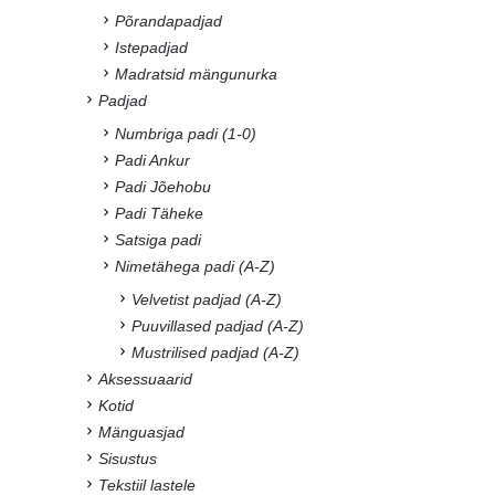
Põrandapadjad
Istepadjad
Madratsid mängunurka
Padjad
Numbriga padi (1-0)
Padi Ankur
Padi Jõehobu
Padi Täheke
Satsiga padi
Nimetähega padi (A-Z)
Velvetist padjad (A-Z)
Puuvillased padjad (A-Z)
Mustrilised padjad (A-Z)
Aksessuaarid
Kotid
Mänguasjad
Sisustus
Tekstiil lastele