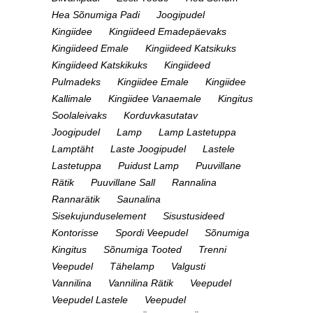
Hea Sõnumiga Padi
Joogipudel
Kingiidee
Kingiideed Emadepäevaks
Kingiideed Emale
Kingiideed Katsikuks
Kingiideed Katskikuks
Kingiideed
Pulmadeks
Kingiidee Emale
Kingiidee
Kallimale
Kingiidee Vanaemale
Kingitus
Soolaleivaks
Korduvkasutatav
Joogipudel
Lamp
Lamp Lastetuppa
Lamptäht
Laste Joogipudel
Lastele
Lastetuppa
Puidust Lamp
Puuvillane
Rätik
Puuvillane Sall
Rannalina
Rannarätik
Saunalina
Sisekujunduselement
Sisustusideed
Kontorisse
Spordi Veepudel
Sõnumiga
Kingitus
Sõnumiga Tooted
Trenni
Veepudel
Tähelamp
Valgusti
Vannilina
Vannilina Rätik
Veepudel
Veepudel Lastele
Veepudel