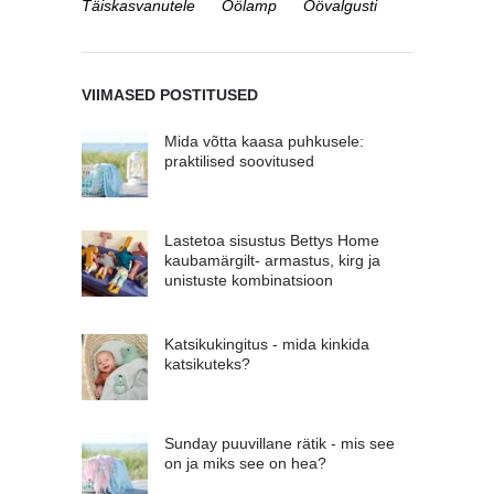
Täiskasvanutele
Öölamp
Öövalgusti
VIIMASED POSTITUSED
Mida võtta kaasa puhkusele:
praktilised soovitused
Lastetoa sisustus Bettys Home
kaubamärgilt- armastus, kirg ja
unistuste kombinatsioon
Katsikukingitus - mida kinkida
katsikuteks?
Sunday puuvillane rätik - mis see
on ja miks see on hea?