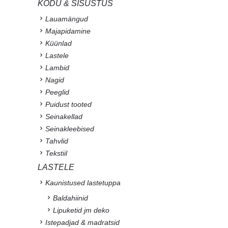
KODU & SISUSTUS
Lauamängud
Majapidamine
Küünlad
Lastele
Lambid
Nagid
Peeglid
Puidust tooted
Seinakellad
Seinakleebised
Tahvlid
Tekstiil
LASTELE
Kaunistused lastetuppa
Baldahiinid
Lipuketid jm deko
Istepadjad & madratsid