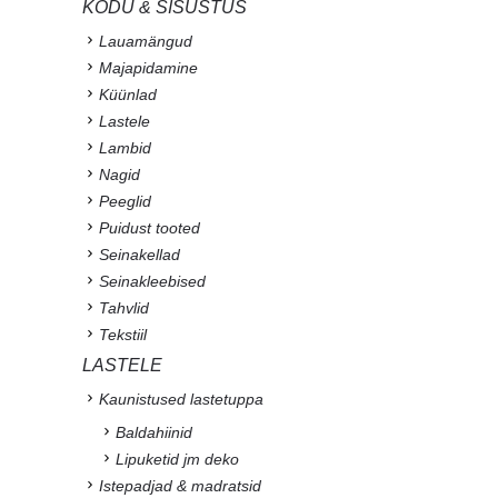
KODU & SISUSTUS
Lauamängud
Majapidamine
Küünlad
Lastele
Lambid
Nagid
Peeglid
Puidust tooted
Seinakellad
Seinakleebised
Tahvlid
Tekstiil
LASTELE
Kaunistused lastetuppa
Baldahiinid
Lipuketid jm deko
Istepadjad & madratsid