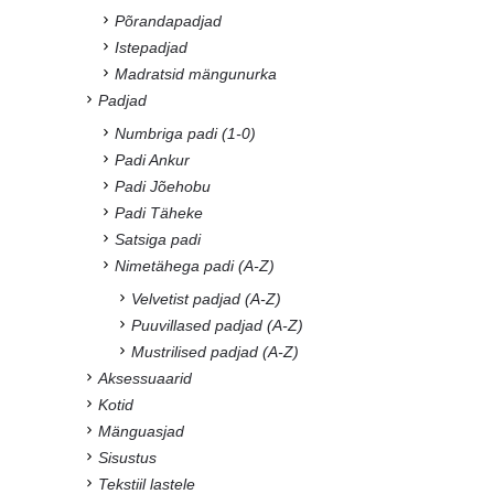
Põrandapadjad
Istepadjad
Madratsid mängunurka
Padjad
Numbriga padi (1-0)
Padi Ankur
Padi Jõehobu
Padi Täheke
Satsiga padi
Nimetähega padi (A-Z)
Velvetist padjad (A-Z)
Puuvillased padjad (A-Z)
Mustrilised padjad (A-Z)
Aksessuaarid
Kotid
Mänguasjad
Sisustus
Tekstiil lastele