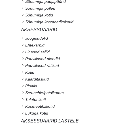
Sõnumiga padjapüürid
Sõnumiga põlled
Sõnumiga kotid
Sõnumiga kosmeetikakotid
AKSESSUAARID
Joogipudelid
Ehtekarbid
Linased sallid
Puuvillased pleedid
Puuvillased rätikud
Kotid
Kaarditaskud
Pinalid
Scrunchie/patsikumm
Telefonikott
Kosmeetikakotid
Lukuga kotid
AKSESSUAARID LASTELE