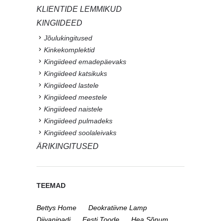
KLIENTIDE LEMMIKUD
KINGIIDEED
Jõulukingitused
Kinkekomplektid
Kingiideed emadepäevaks
Kingiideed katsikuks
Kingiideed lastele
Kingiideed meestele
Kingiideed naistele
Kingiideed pulmadeks
Kingiideed soolaleivaks
ÄRIKINGITUSED
TEEMAD
Bettys Home
Deokratiivne Lamp
Diivanipadi
Eesti Toode
Hea Sõnum