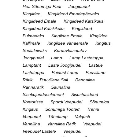
Hea Sõnumiga Padi
Joogipudel
Kingiidee
Kingiideed Emadepäevaks
Kingiideed Emale
Kingiideed Katsikuks
Kingiideed Katskikuks
Kingiideed
Pulmadeks
Kingiidee Emale
Kingiidee
Kallimale
Kingiidee Vanaemale
Kingitus
Soolaleivaks
Korduvkasutatav
Joogipudel
Lamp
Lamp Lastetuppa
Lamptäht
Laste Joogipudel
Lastele
Lastetuppa
Puidust Lamp
Puuvillane
Rätik
Puuvillane Sall
Rannalina
Rannarätik
Saunalina
Sisekujunduselement
Sisustusideed
Kontorisse
Spordi Veepudel
Sõnumiga
Kingitus
Sõnumiga Tooted
Trenni
Veepudel
Tähelamp
Valgusti
Vannilina
Vannilina Rätik
Veepudel
Veepudel Lastele
Veepudel