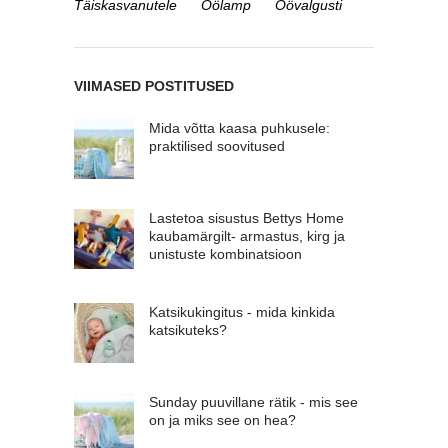
Täiskasvanutele
Öölamp
Öövalgusti
VIIMASED POSTITUSED
Mida võtta kaasa puhkusele:
praktilised soovitused
Lastetoa sisustus Bettys Home
kaubamärgilt- armastus, kirg ja
unistuste kombinatsioon
Katsikukingitus - mida kinkida
katsikuteks?
Sunday puuvillane rätik - mis see
on ja miks see on hea?