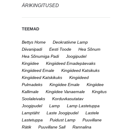
ÄRIKINGITUSED
TEEMAD
Bettys Home
Deokratiivne Lamp
Diivanipadi
Eesti Toode
Hea Sõnum
Hea Sõnumiga Padi
Joogipudel
Kingiidee
Kingiideed Emadepäevaks
Kingiideed Emale
Kingiideed Katsikuks
Kingiideed Katskikuks
Kingiideed
Pulmadeks
Kingiidee Emale
Kingiidee
Kallimale
Kingiidee Vanaemale
Kingitus
Soolaleivaks
Korduvkasutatav
Joogipudel
Lamp
Lamp Lastetuppa
Lamptäht
Laste Joogipudel
Lastele
Lastetuppa
Puidust Lamp
Puuvillane
Rätik
Puuvillane Sall
Rannalina