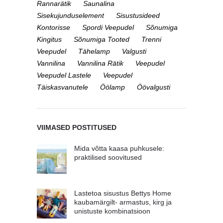
Rannarätik
Saunalina
Sisekujunduselement
Sisustusideed
Kontorisse
Spordi Veepudel
Sõnumiga
Kingitus
Sõnumiga Tooted
Trenni
Veepudel
Tähelamp
Valgusti
Vannilina
Vannilina Rätik
Veepudel
Veepudel Lastele
Veepudel
Täiskasvanutele
Öölamp
Öövalgusti
VIIMASED POSTITUSED
Mida võtta kaasa puhkusele:
praktilised soovitused
Lastetoa sisustus Bettys Home
kaubamärgilt- armastus, kirg ja
unistuste kombinatsioon