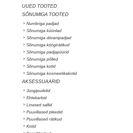
UUED TOOTED
SÕNUMIGA TOOTED
Numbriga padjad
Sõnumiga küünlad
Sõnumiga diivanipadjad
Sõnumiga köögirätikud
Sõnumiga padjapüürid
Sõnumiga põlled
Sõnumiga kotid
Sõnumiga kosmeetikakotid
AKSESSUAARID
Joogipudelid
Ehtekarbid
Linased sallid
Puuvillased pleedid
Puuvillased rätikud
Kotid