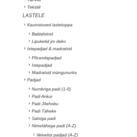
Tekstiil
LASTELE
Kaunistused lastetuppa
Baldahiinid
Lipuketid jm deko
Istepadjad & madratsid
Põrandapadjad
Istepadjad
Madratsid mängunurka
Padjad
Numbriga padi (1-0)
Padi Ankur
Padi Jõehobu
Padi Täheke
Satsiga padi
Nimetähega padi (A-Z)
Velvetist padjad (A-Z)