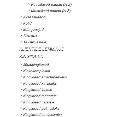
Puuvillased padjad (A-Z)
Mustrilised padjad (A-Z)
Aksessuaarid
Kotid
Mänguasjad
Sisustus
Tekstiil lastele
KLIENTIDE LEMMIKUD
KINGIIDEED
Jõulukingitused
Kinkekomplektid
Kingiideed emadepäevaks
Kingiideed katsikuks
Kingiideed lastele
Kingiideed meestele
Kingiideed naistele
Kingiideed pulmadeks
Kingiideed soolaleivaks