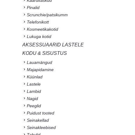
Kaarditaskud
Pinalid
Scrunchie/patsikumm
Telefonikott
Kosmeetikakotid
Lukuga kotid
AKSESSUAARID LASTELE
KODU & SISUSTUS
Lauamängud
Majapidamine
Küünlad
Lastele
Lambid
Nagid
Peeglid
Puidust tooted
Seinakellad
Seinakleebised
Tahvlid