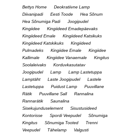
Bettys Home
Deokratiivne Lamp
Diivanipadi
Eesti Toode
Hea Sõnum
Hea Sõnumiga Padi
Joogipudel
Kingiidee
Kingiideed Emadepäevaks
Kingiideed Emale
Kingiideed Katsikuks
Kingiideed Katskikuks
Kingiideed
Pulmadeks
Kingiidee Emale
Kingiidee
Kallimale
Kingiidee Vanaemale
Kingitus
Soolaleivaks
Korduvkasutatav
Joogipudel
Lamp
Lamp Lastetuppa
Lamptäht
Laste Joogipudel
Lastele
Lastetuppa
Puidust Lamp
Puuvillane
Rätik
Puuvillane Sall
Rannalina
Rannarätik
Saunalina
Sisekujunduselement
Sisustusideed
Kontorisse
Spordi Veepudel
Sõnumiga
Kingitus
Sõnumiga Tooted
Trenni
Veepudel
Tähelamp
Valgusti