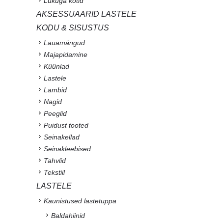
Lukuga kotid
AKSESSUAARID LASTELE
KODU & SISUSTUS
Lauamängud
Majapidamine
Küünlad
Lastele
Lambid
Nagid
Peeglid
Puidust tooted
Seinakellad
Seinakleebised
Tahvlid
Tekstiil
LASTELE
Kaunistused lastetuppa
Baldahiinid