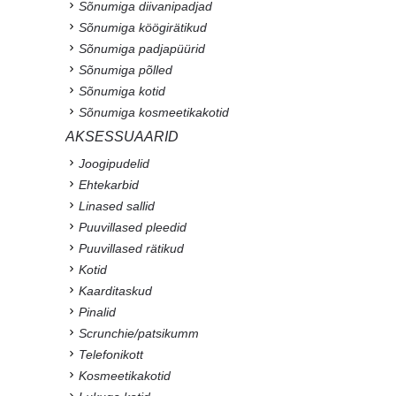
Sõnumiga diivanipadjad
Sõnumiga köögirätikud
Sõnumiga padjapüürid
Sõnumiga põlled
Sõnumiga kotid
Sõnumiga kosmeetikakotid
AKSESSUAARID
Joogipudelid
Ehtekarbid
Linased sallid
Puuvillased pleedid
Puuvillased rätikud
Kotid
Kaarditaskud
Pinalid
Scrunchie/patsikumm
Telefonikott
Kosmeetikakotid