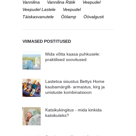
Vannilina
Vannilina Rätik
Veepudel
Veepudel Lastele
Veepudel
Täiskasvanutele
Öölamp
Öövalgusti
VIIMASED POSTITUSED
Mida võtta kaasa puhkusele:
praktilised soovitused
Lastetoa sisustus Bettys Home
kaubamärgilt- armastus, kirg ja
unistuste kombinatsioon
Katsikukingitus - mida kinkida
katsikuteks?