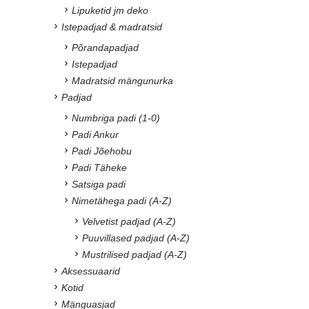
Lipuketid jm deko
Istepadjad & madratsid
Põrandapadjad
Istepadjad
Madratsid mängunurka
Padjad
Numbriga padi (1-0)
Padi Ankur
Padi Jõehobu
Padi Täheke
Satsiga padi
Nimetähega padi (A-Z)
Velvetist padjad (A-Z)
Puuvillased padjad (A-Z)
Mustrilised padjad (A-Z)
Aksessuaarid
Kotid
Mänguasjad