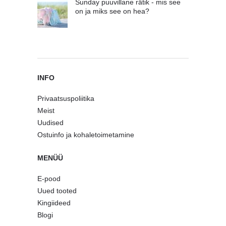
Sunday puuvillane rätik - mis see
on ja miks see on hea?
INFO
Privaatsuspoliitika
Meist
Uudised
Ostuinfo ja kohaletoimetamine
MENÜÜ
E-pood
Uued tooted
Kingiideed
Blogi