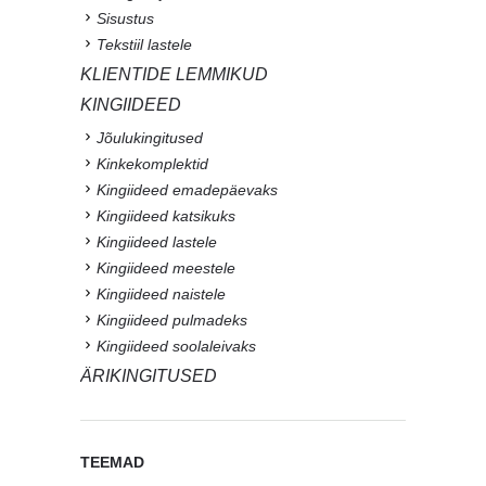
Sisustus
Tekstiil lastele
KLIENTIDE LEMMIKUD
KINGIIDEED
Jõulukingitused
Kinkekomplektid
Kingiideed emadepäevaks
Kingiideed katsikuks
Kingiideed lastele
Kingiideed meestele
Kingiideed naistele
Kingiideed pulmadeks
Kingiideed soolaleivaks
ÄRIKINGITUSED
TEEMAD