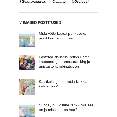
Täiskasvanutele
Öölamp
Öövalgusti
VIIMASED POSTITUSED
Mida võtta kaasa puhkusele:
praktilised soovitused
Lastetoa sisustus Bettys Home
kaubamärgilt- armastus, kirg ja
unistuste kombinatsioon
Katsikukingitus - mida kinkida
katsikuteks?
Sunday puuvillane rätik - mis see
on ja miks see on hea?