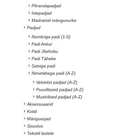
Põrandapadjad
Istepadjad
Madratsid mängunurka
Padjad
Numbriga padi (1-0)
Padi Ankur
Padi Jõehobu
Padi Täheke
Satsiga padi
Nimetähega padi (A-Z)
Velvetist padjad (A-Z)
Puuvillased padjad (A-Z)
Mustrilised padjad (A-Z)
Aksessuaarid
Kotid
Mänguasjad
Sisustus
Tekstiil lastele