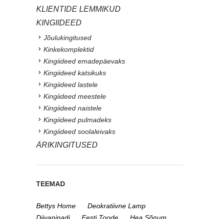
KLIENTIDE LEMMIKUD
KINGIIDEED
Jõulukingitused
Kinkekomplektid
Kingiideed emadepäevaks
Kingiideed katsikuks
Kingiideed lastele
Kingiideed meestele
Kingiideed naistele
Kingiideed pulmadeks
Kingiideed soolaleivaks
ÄRIKINGITUSED
TEEMAD
Bettys Home
Deokratiivne Lamp
Diivanipadi
Eesti Toode
Hea Sõnum