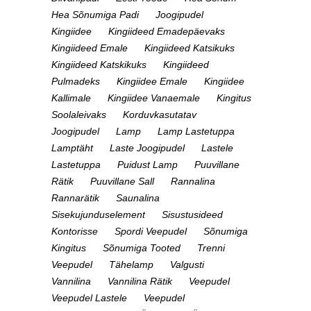
Hea Sõnumiga Padi
Joogipudel
Kingiidee
Kingiideed Emadepäevaks
Kingiideed Emale
Kingiideed Katsikuks
Kingiideed Katskikuks
Kingiideed
Pulmadeks
Kingiidee Emale
Kingiidee
Kallimale
Kingiidee Vanaemale
Kingitus
Soolaleivaks
Korduvkasutatav
Joogipudel
Lamp
Lamp Lastetuppa
Lamptäht
Laste Joogipudel
Lastele
Lastetuppa
Puidust Lamp
Puuvillane
Rätik
Puuvillane Sall
Rannalina
Rannarätik
Saunalina
Sisekujunduselement
Sisustusideed
Kontorisse
Spordi Veepudel
Sõnumiga
Kingitus
Sõnumiga Tooted
Trenni
Veepudel
Tähelamp
Valgusti
Vannilina
Vannilina Rätik
Veepudel
Veepudel Lastele
Veepudel