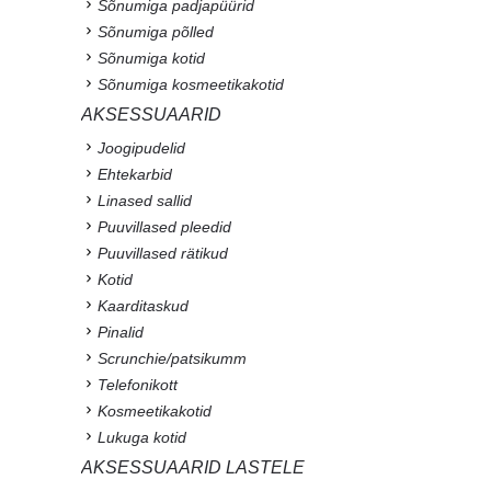
Sõnumiga padjapüürid
Sõnumiga põlled
Sõnumiga kotid
Sõnumiga kosmeetikakotid
AKSESSUAARID
Joogipudelid
Ehtekarbid
Linased sallid
Puuvillased pleedid
Puuvillased rätikud
Kotid
Kaarditaskud
Pinalid
Scrunchie/patsikumm
Telefonikott
Kosmeetikakotid
Lukuga kotid
AKSESSUAARID LASTELE