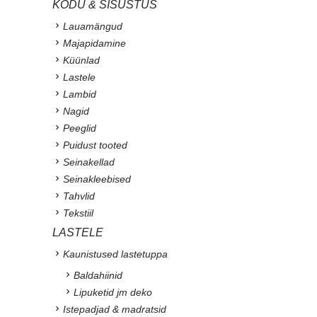
KODU & SISUSTUS
Lauamängud
Majapidamine
Küünlad
Lastele
Lambid
Nagid
Peeglid
Puidust tooted
Seinakellad
Seinakleebised
Tahvlid
Tekstiil
LASTELE
Kaunistused lastetuppa
Baldahiinid
Lipuketid jm deko
Istepadjad & madratsid